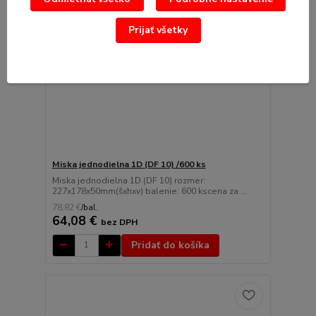
Prijať všetky
Miska jednodielna 1D (DF 10) /600 ks
Miska jednodielna 1D (DF 10) rozmer:
227x178x50mm(šxhxv) balenie: 600 kscena za ...
78,82 €
/
bal.
64,08 €
bez DPH
Pridať do košíka