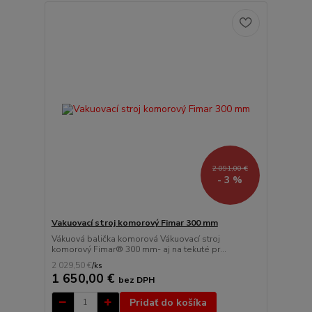
2 091,00 €
- 3 %
Vakuovací stroj komorový Fimar 300 mm
Vákuová balička komorová Vákuovací stroj
komorový Fimar® 300 mm- aj na tekuté pr...
2 029,50 €
/
ks
1 650,00 €
bez DPH
Pridať do košíka