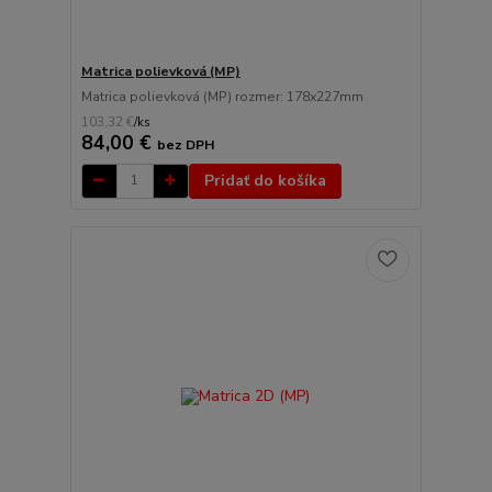
Matrica polievková (MP)
Matrica polievková (MP) rozmer: 178x227mm
103,32 €
/
ks
84,00 €
bez DPH
Pridať do košíka