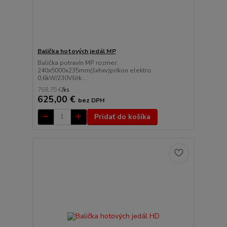
Balička hotových jedál MP
Balička potravín MP rozmer:
240x5000x235mm(šxhxv)príkon elektro:
0,6kW/230Všírk...
768,75 €
/
ks
625,00 €
bez DPH
Pridať do košíka