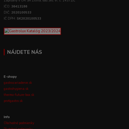
Zapísaný v OR SR Žilina, odd:Sro, vl .č. 14372/L
IČO:
36413186
DIČ:
2020100533
IČ DPH:
SK2020100533
NÁJDETE NÁS
E-shopy
gastrozariadenie.sk
gastrohygiena.sk
thermo-future-box.sk
profigastro.sk
Info
Obchodné podmienky