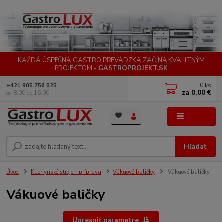
KAŽDÁ ÚSPEŠNÁ GASTRO PREVÁDZKA ZAČÍNA KVALITNÝM
PROJEKTOM -
GASTROPROJEKT.SK
0
ks
+421 905 756 825
za
0,00 €
od 8:00 do 16:00
Menu
Hľadať
Úvod
Kuchynské stroje - príprava
Vákuové baličky
Vákuové baličky
Vákuové baličky
Upresniť parametre