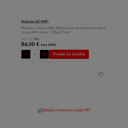
Matrica 2D (MP)
Matrica 2 dielna (MP) Matrica pre dvojdielnu misku k
stroju MProzmer: 178x227mm
103,32 €
/
ks
84,00 €
bez DPH
Pridať do košíka