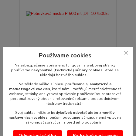
Používame cookies
Polievková miska P 500 ml ,DF-10 /500ks
Na zabezpečenie správneho fungovania webovej stránky
Miska polievková (DF 10) 500ml/500ks priemer: 11,5
používame
nevyhnutné (technické) súbory cookies
, ktoré sa
cmobjem: 0,5 lt balenie: 500 ...
ukladajú bez vášho súhlasu.
45,94 €
/
bal.
Na základe vášho súhlasu používame aj
analytické a
37,35 €
bez DPH
marketingové cookies
, ktoré nám umožňujú merať návštevnosť
webovej stránky, analyzovať správanie používateľov, zobrazovať
Pridať do košíka
personalizovaný obsah a relevantnú reklamu prostredníctvom
nástrojov tretích strán.
Svoj súhlas môžete
kedykoľvek odvolať alebo zmeniť v
nastaveniach cookies
, pričom odvolanie súhlasu nemá vplyv na
zákonnosť spracúvania pred jeho odvolaním.
Odmietnuť všetko
Podrobné nastavenie