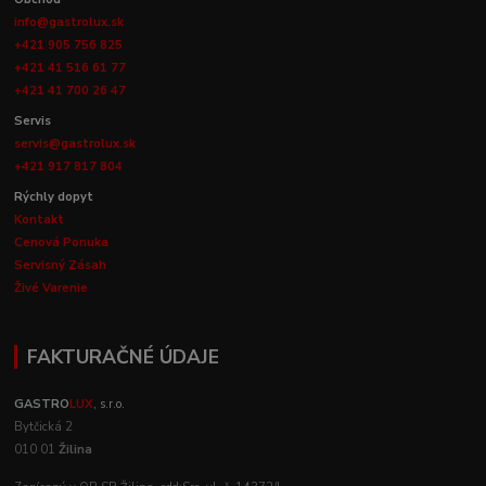
info@gastrolux.sk
+421 905 756 825
+421 41 516 61 77
+421 41 700 26 47
Servis
servis@gastrolux.sk
+421 917 817 804
Rýchly dopyt
Kontakt
Cenová Ponuka
Servisný Zásah
Živé Varenie
FAKTURAČNÉ ÚDAJE
GASTRO
LUX
, s.r.o.
Bytčická 2
010 01
Žilina