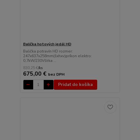
Balička hotových jedál HD
Balička potravín HD rozmer:
247x637x258mm(šxhxv)príkon elektro:
0,7kW/230Všírka ...
830,25 €
/
ks
675,00 €
bez DPH
Pridať do košíka