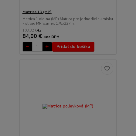
Matrica 1D (MP)
Matrica 1 dielna (MP) Matrica pre jednodielnu misku
k stroju MProzmer: 178x227m...
103,32 €
/
ks
84,00 €
bez DPH
Pridať do košíka