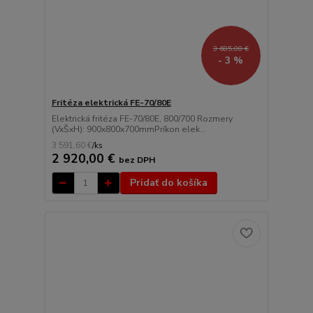
3 685,08 €
- 3 %
Fritéza elektrická FE-70/80E
Elektrická fritéza FE-70/80E, 800/700 Rozmery
(VxŠxH): 900x800x700mmPríkon elek...
3 591,60 €
/
ks
2 920,00 €
bez DPH
Pridať do košíka