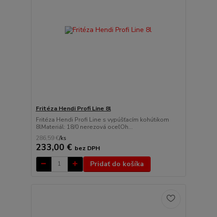
Fritéza Hendi Profi Line 8l
Fritéza Hendi Profi Line s vypúšťacím kohútikom
8lMateriál: 18/0 nerezová oceľOh...
286,59 €
/
ks
233,00 €
bez DPH
Pridať do košíka