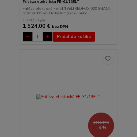
Fritéza elektrická FE-61/13ELT
Fritéza elektrická FE-61/13ELTREDFOX 600 SNACK
rozmer: 660x600x860mm(šxhxv)príko...
1 874,52 €
/
ks
1 524,00 €
bez DPH
Pridať do košíka
1 081,17 €
- 5 %