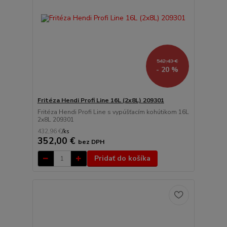
542,43 €
- 20 %
Fritéza Hendi Profi Line 16L (2x8L) 209301
Fritéza Hendi Profi Line s vypúšťacím kohútikom 16L
2x8L 209301
432,96 €
/
ks
352,00 €
bez DPH
Pridať do košíka