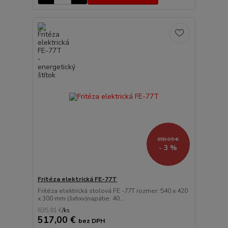
658,05 €
- 3 %
Fritéza elektrická FE-77T
Fritéza elektrická stolová FE -77T rozmer: 540 x 420
x 300 mm (šxhxv)napätie: 40...
635,91 €
/
ks
517,00 €
bez DPH