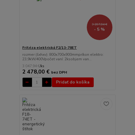
3 207,84 €
- 5 %
Fritéza elektrická F2/13-78ET
rozmer (šxhxv): 800x700x900mmpríkon elektro:
23,9kW/400Vpočet vaní: 2ksobjem van...
3 047,94 €
/
ks
2 478,00 €
bez DPH
Pridať do košíka