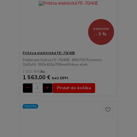
2 023,35 €
- 5 %
Fritéza elektrická FE-70/40E
Elektrická fritéza FE-70/40E, 400/700 Rozmery
(VxŠxH): 900x400x700mmPríkon elek...
1 922,49 €
/
ks
1 563,00 €
bez DPH
Pridať do košíka
Novinka