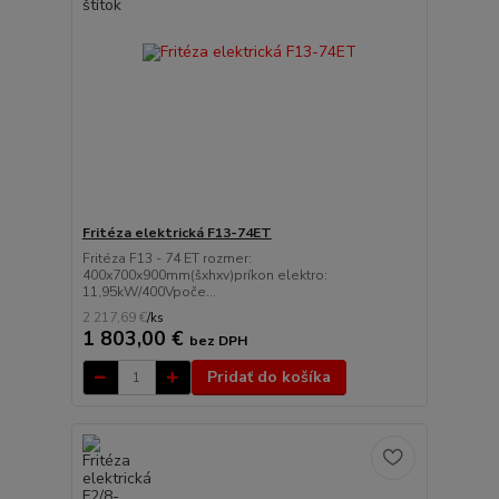
Fritéza elektrická F13-74ET
Fritéza F13 - 74 ET rozmer:
400x700x900mm(šxhxv)príkon elektro:
11,95kW/400Vpoče...
2 217,69 €
/
ks
1 803,00 €
bez DPH
Pridať do košíka