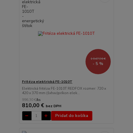
1 047,96 €
- 5 %
Fritéza elektrická FE-1010T
Elektrická fritéza FE-1010T REDFOX rozmer: 720 x
420 x 370 mm (šxhxv)príkon elek...
996,30 €
/
ks
810,00 €
bez DPH
Pridať do košíka