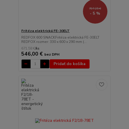
707,25 €
- 5 %
Fritéza elektrická FE-30ELT
REDFOX 600 SNACKFritéza elektrická FE-30ELT
REDFOX rozmer: 330 x 600 x 290 mm (...
671,58 €
/
ks
546,00 €
bez DPH
Pridať do košíka