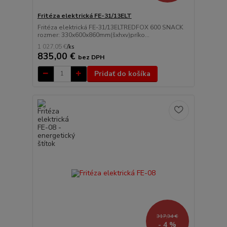
Fritéza elektrická FE-31/13ELT
Fritéza elektrická FE-31/13ELTREDFOX 600 SNACK
rozmer: 330x600x860mm(šxhxv)príko...
1 027,05 €
/
ks
835,00 €
bez DPH
Pridať do košíka
317,34 €
- 4 %