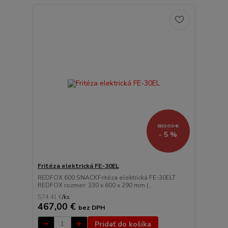
603,93 €
- 5 %
Fritéza elektrická FE-30EL
REDFOX 600 SNACKFritéza elektrická FE-30ELT
REDFOX rozmer: 330 x 600 x 290 mm (...
574,41 €
/
ks
467,00 €
bez DPH
Pridať do košíka