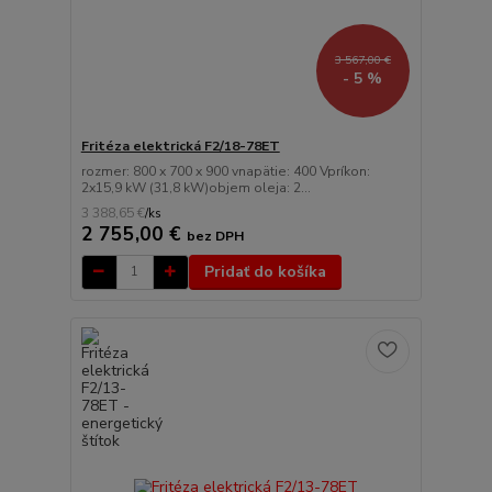
3 567,00 €
- 5 %
Fritéza elektrická F2/18-78ET
rozmer: 800 x 700 x 900 vnapätie: 400 Vpríkon:
2x15,9 kW (31,8 kW)objem oleja: 2...
3 388,65 €
/
ks
2 755,00 €
bez DPH
Pridať do košíka