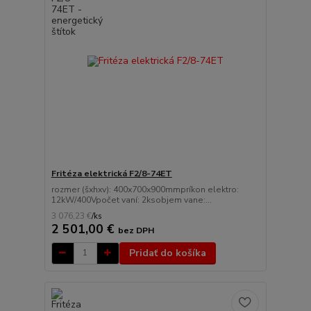
Fritéza elektrická F2/8-74ET
rozmer (šxhxv): 400x700x900mmpríkon elektro:
12kW/400Vpočet vaní: 2ksobjem vane:...
3 076,23 €
/
ks
2 501,00 €
bez DPH
Pridať do košíka