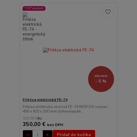
TOP produkt
452,64 €
- 5 %
Fritéza elektrická FE-74
Fritéza elektrická stolová FE-74 REDFOX rozmer:
450 x 420 x 300 mm (šxhxv)napäti...
430,50 €
/
ks
350,00 €
bez DPH
Pridať do košíka