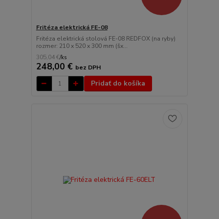
Fritéza elektrická FE-08
Fritéza elektrická stolová FE-08 REDFOX (na ryby)
rozmer: 210 x 520 x 300 mm (šx...
305,04 €
/
ks
248,00 €
bez DPH
Pridať do košíka