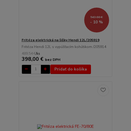
543,66 €
- 10 %
Fritéza elektrická na šišky Hendi 12L/205919
Fritéza Hendi 12L s vypúšťacím kohútikom /205914
489,54 €
/
ks
398,00 €
bez DPH
Pridať do košíka