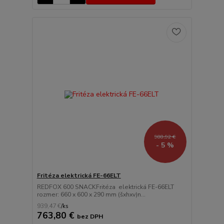
988,92 €
- 5 %
Fritéza elektrická FE-66ELT
REDFOX 600 SNACKFritéza elektrická FE-66ELT
rozmer: 660 x 600 x 290 mm (šxhxv)n...
939,47 €
/
ks
763,80 €
bez DPH