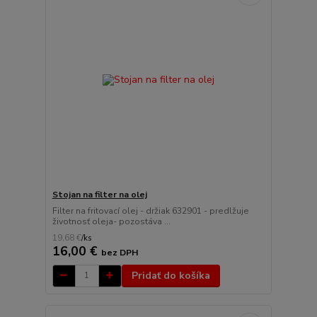
Stojan na filter na olej
Filter na fritovací olej - držiak 632901 - predlžuje
životnosť oleja- pozostáva ...
19,68 €
/
ks
16,00 €
bez DPH
Pridať do košíka