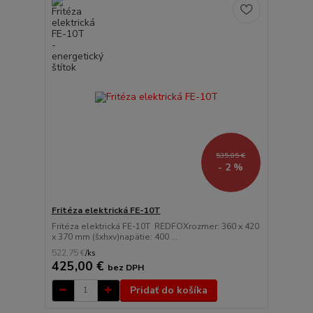
535,05 €
- 2 %
Fritéza elektrická FE-10T
Fritéza elektrická FE-10T REDFOXrozmer: 360 x 420
x 370 mm (šxhxv)napätie: 400 ...
522,75 €
/
ks
425,00 €
bez DPH
Pridať do košíka