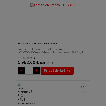
Fritéza elektrická F18-74ET
Fritéza elektrická F18-74ET rozmer:
400x700x900mm(šxhxv)príkon elektro: 15,9kW/4...
2 400,96 €
/
ks
1 952,00 €
bez DPH
Pridať do košíka