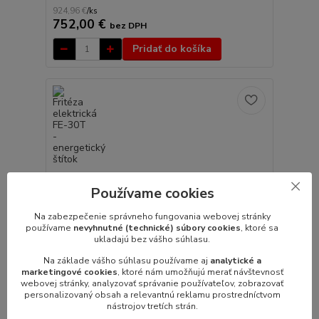
924,96 €
/
ks
752,00 €
bez DPH
Pridať do košíka
Používame cookies
Na zabezpečenie správneho fungovania webovej stránky
používame
nevyhnutné (technické) súbory cookies
, ktoré sa
ukladajú bez vášho súhlasu.
682,65 €
- 4 %
Na základe vášho súhlasu používame aj
analytické a
marketingové cookies
, ktoré nám umožňujú merať návštevnosť
webovej stránky, analyzovať správanie používateľov, zobrazovať
personalizovaný obsah a relevantnú reklamu prostredníctvom
Fritéza elektrická FE-30T
nástrojov tretích strán.