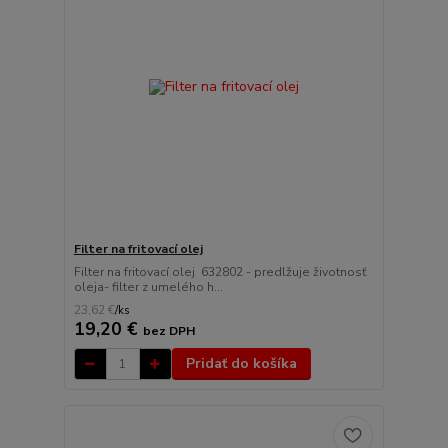
Filter na fritovací olej
Filter na fritovací olej 632802 - predlžuje životnosť
oleja- filter z umelého h...
23,62 €
/
ks
19,20 €
bez DPH
Pridať do košíka