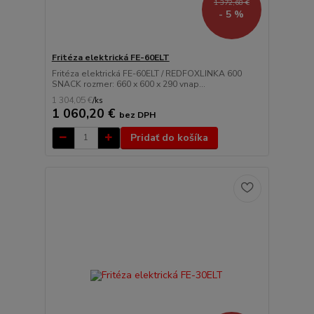
1 372,68 €
- 5 %
Fritéza elektrická FE-60ELT
Fritéza elektrická FE-60ELT / REDFOXLINKA 600
SNACK rozmer: 660 x 600 x 290 vnap...
1 304,05 €
/
ks
1 060,20 €
bez DPH
Pridať do košíka