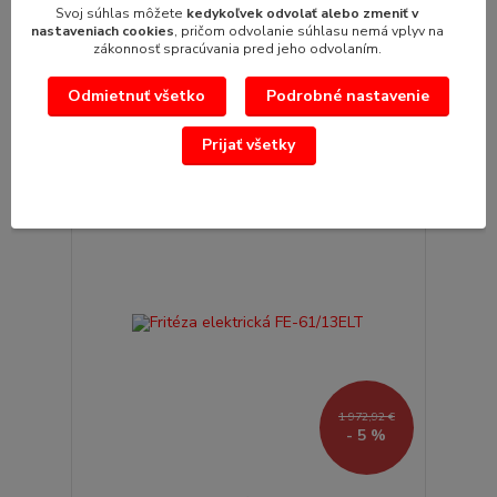
Fritéza stolová FE -30T /16 litrov/ REDFOX rozmer:
Svoj súhlas môžete
kedykoľvek odvolať alebo zmeniť v
540x450x370 (mm (šxhxv) prí...
nastaveniach cookies
, pričom odvolanie súhlasu nemá vplyv na
653,13 €
/
ks
zákonnosť spracúvania pred jeho odvolaním.
531,00 €
bez DPH
Odmietnuť všetko
Podrobné nastavenie
Pridať do košíka
Prijať všetky
1 972,92 €
- 5 %