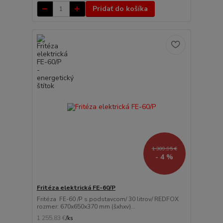
Pridať do košíka
1 309,95 €
- 4 %
Fritéza elektrická FE-60/P
Fritéza FE-60 /P s podstavcom/ 30 litrov/ REDFOX
rozmer: 670x650x370 mm (šxhxv)...
1 255,83 €
/
ks