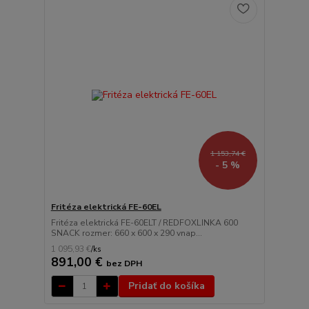
1 153,74 €
- 5 %
Fritéza elektrická FE-60EL
Fritéza elektrická FE-60ELT / REDFOXLINKA 600
SNACK rozmer: 660 x 600 x 290 vnap...
1 095,93 €
/
ks
891,00 €
bez DPH
Pridať do košíka