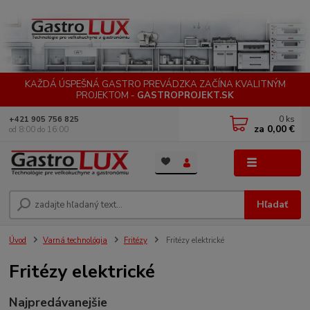
KAŽDÁ ÚSPEŠNÁ GASTRO PREVÁDZKA ZAČÍNA KVALITNÝM
PROJEKTOM -
GASTROPROJEKT.SK
0
ks
+421 905 756 825
za
0,00 €
od 8:00 do 16:00
Menu
Hľadať
Úvod
Varná technológia
Fritézy
Fritézy elektrické
Fritézy elektrické
Najpredávanejšie