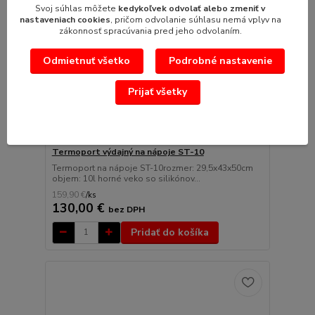
Svoj súhlas môžete
kedykoľvek odvolať alebo zmeniť v
nastaveniach cookies
, pričom odvolanie súhlasu nemá vplyv na
zákonnosť spracúvania pred jeho odvolaním.
Odmietnuť všetko
Podrobné nastavenie
Prijať všetky
Termoport výdajný na nápoje ST-10
Termoport na nápoje ST-10rozmer: 29,5x43x50cm
objem: 10l horné veko so silikónov...
159,90 €
/
ks
130,00 €
bez DPH
Pridať do košíka