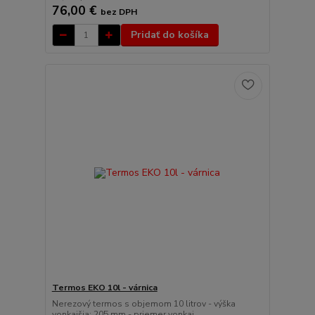
76,00 €
bez DPH
Pridať do košíka
Termos EKO 10l - várnica
Nerezový termos s objemom 10 litrov - výška
vonkajšia: 205 mm - priemer vonkaj...