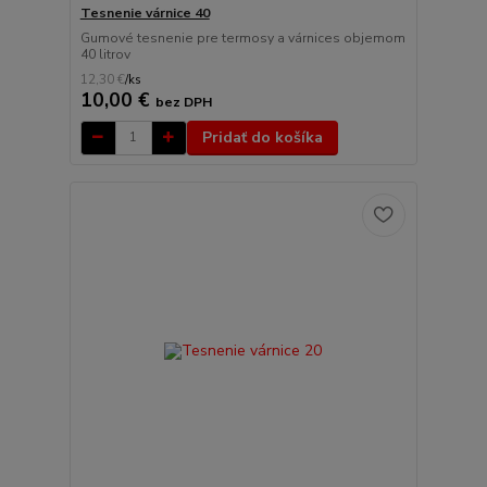
Tesnenie várnice 40
Gumové tesnenie pre termosy a várnices objemom
40 litrov
12,30 €
/
ks
10,00 €
bez DPH
Pridať do košíka