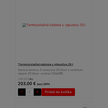
Termoizolačná nádoba s výpusťou 25 l
Varnica-termos S nerezový 25 litrov s ventilom-
objem 25 litrov- rozmer 330x585 ...
249,69 €
/
ks
203,00 €
bez DPH
Pridať do košíka