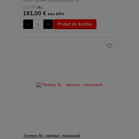
litrov- rozmer Ø330x365 mm- v...
222,63 €
/
ks
181,00 €
bez DPH
Pridať do košíka
Termos 5l - várnica - nerezová