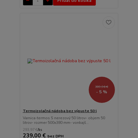
Pridať do košíka
309,96 €
- 5 %
Termoizolačná nádoba bez výpuste 50 l
Varnica-termos S nerezový 50 litrov- objem 50
litrov- rozmer 500x380 mm- vonkajš...
293,97 €
/
ks
239,00 €
bez DPH