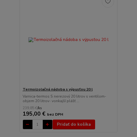
Termoizolačná nádoba s výpusťou 20 l
Varnica-termos S nerezový 20 litrov s ventilom-
objem 20 litrov- vonkajší plášť ...
239,85 €
/
ks
195,00 €
bez DPH
Pridať do košíka