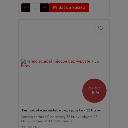
Pridať do košíka
286,59 €
- 5 %
Termoizolačná nádoba bez výpuste - 35 litrov
Varnica-termos S nerezový 35 litrov- objem 35
litrov- rozmer Ø360x585 mm- v...
271,83 €
/
ks