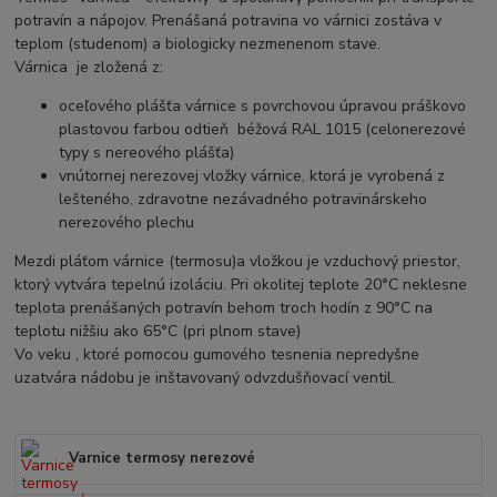
potravín a nápojov. Prenášaná potravina vo várnici zostáva v
teplom (studenom) a biologicky nezmenenom stave.
Várnica je zložená z:
oceľového plášťa várnice s povrchovou úpravou práškovo
plastovou farbou odtieň béžová RAL 1015 (celonerezové
typy s nereového plášťa)
vnútornej nerezovej vložky várnice, ktorá je vyrobená z
lešteného, zdravotne nezávadného potravinárskeho
nerezového plechu
Mezdi pláťom várnice (termosu)a vložkou je vzduchový priestor,
ktorý vytvára tepelnú izoláciu. Pri okolitej teplote 20°C neklesne
teplota prenášaných potravín behom troch hodín z 90°C na
teplotu nižšiu ako 65°C (pri plnom stave)
Vo veku , ktoré pomocou gumového tesnenia nepredyšne
uzatvára nádobu je inštavovaný odvzdušňovací ventil.
Varnice termosy nerezové