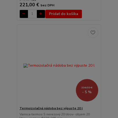
221,00 €
bez DPH
Pridať do košíka
234,93 €
- 5 %
Termoizolačná nádoba bez výpuste 20 l
Varnica-termos S nerezový 20 litrov- objem 20