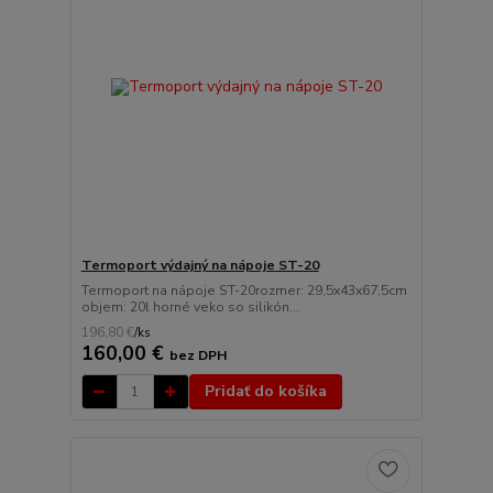
Termoport výdajný na nápoje ST-20
Termoport na nápoje ST-20rozmer: 29,5x43x67,5cm
objem: 20l horné veko so silikón...
196,80 €
/
ks
160,00 €
bez DPH
Pridať do košíka