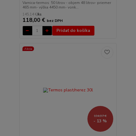
Varnica-termos 50 litrov - objem 48 litrov- priemer
465 mm- výška 4450 mm- vonk...
145,14 €
/
ks
118,00 €
bez DPH
Pridať do košíka
Akcia
134,07 €
- 13 %