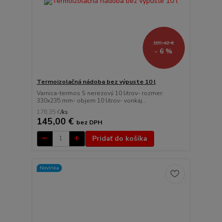
189,42 €
- 6 %
Termoizolačná nádoba bez výpuste 10 l
Varnica-termos S nerezový 10 litrov- rozmer:
330x235 mm- objem 10 litrov- vonkaj...
178,35 €
/
ks
145,00 €
bez DPH
Pridať do košíka
Novinka