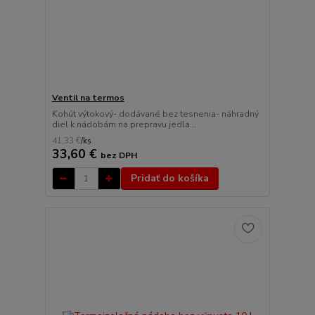
Ventil na termos
Kohút výtokový- dodávané bez tesnenia- náhradný
diel k nádobám na prepravu jedla...
41,33 €
/
ks
33,60 €
bez DPH
Pridať do košíka