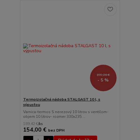
199,26 €
- 5 %
Termoizolačná nádoba STALGAST 10 l, s
výpusťou
Varnica-termos S nerezový 10 litrov s ventilom-
objem 10 litrov- rozmer 330x235 ...
189,42 €
/
ks
154,00 €
bez DPH