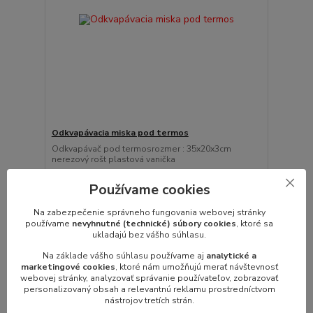
Odkvapávacia miska pod termos
Odkvapávač pod termosrozmer : 35x20x3cm
nerezový rošt plastová vanička
41,82 €
/
ks
Používame cookies
34,00 €
bez DPH
Pridať do košíka
Na zabezpečenie správneho fungovania webovej stránky
používame
nevyhnutné (technické) súbory cookies
, ktoré sa
ukladajú bez vášho súhlasu.
Na základe vášho súhlasu používame aj
analytické a
marketingové cookies
, ktoré nám umožňujú merať návštevnosť
webovej stránky, analyzovať správanie používateľov, zobrazovať
personalizovaný obsah a relevantnú reklamu prostredníctvom
nástrojov tretích strán.