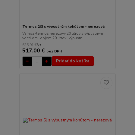
Termos 20l s výpustným kohútom - nerezová
Varnica-termos nerezový 20 litrov s výpustným
ventilom- objem 20 litrov- výpustn...
635,91 €
/
ks
517,00 €
bez DPH
Pridať do košíka