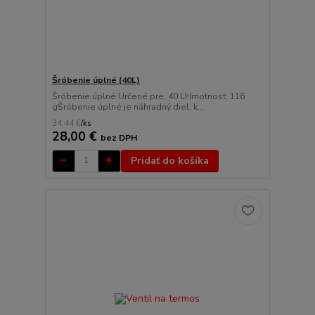
Šróbenie úplné (40L)
Šróbenie úplné Určené pre: 40 LHmotnosť: 116
gŠróbenie úplné je náhradný diel, k...
34,44 €
/
ks
28,00 €
bez DPH
Pridať do košíka