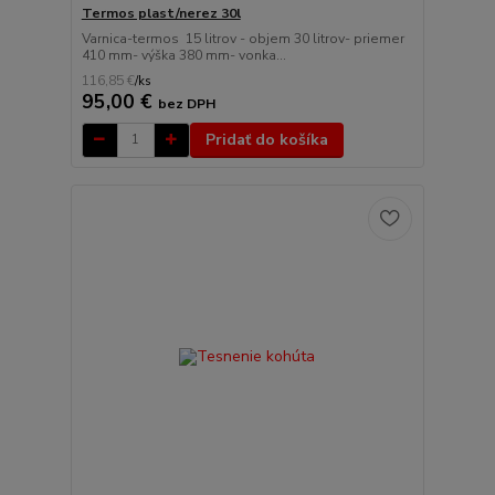
Termos plast/nerez 30l
Varnica-termos 15 litrov - objem 30 litrov- priemer
410 mm- výška 380 mm- vonka...
116,85 €
/
ks
95,00 €
bez DPH
Pridať do košíka