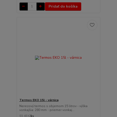
Pridať do košíka
Termos EKO 15l - várnica
Nerezový termos s objemom 15 litrov - výška
vonkajšia: 280 mm - priemer vonkaj...
93,48 €
/
ks