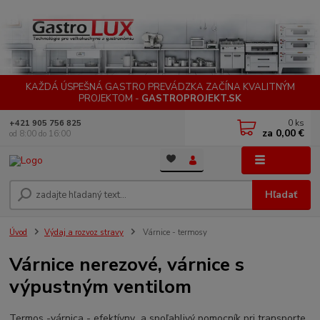
KAŽDÁ ÚSPEŠNÁ GASTRO PREVÁDZKA ZAČÍNA KVALITNÝM
PROJEKTOM -
GASTROPROJEKT.SK
0
ks
+421 905 756 825
za
0,00 €
od 8:00 do 16:00
Menu
Hľadať
Úvod
Výdaj a rozvoz stravy
Várnice - termosy
Várnice nerezové, várnice s
výpustným ventilom
Termos -várnica - efektívny a spoľahlivý pomocník pri transporte