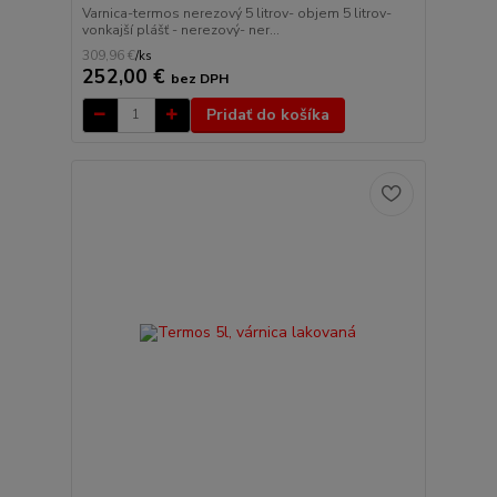
Varnica-termos nerezový 5 litrov- objem 5 litrov-
vonkajší plášť - nerezový- ner...
309,96 €
/
ks
252,00 €
bez DPH
Pridať do košíka