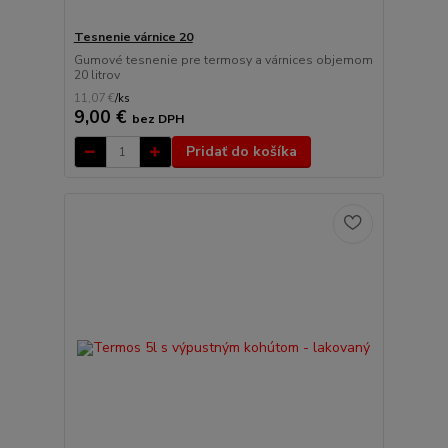
Tesnenie várnice 20
Gumové tesnenie pre termosy a várnices objemom
20 litrov
11,07 €
/
ks
9,00 €
bez DPH
Pridať do košíka