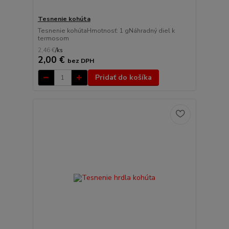
Tesnenie kohúta
Tesnenie kohútaHmotnosť: 1 gNáhradný diel k
termosom
2,46 €
/
ks
2,00 €
bez DPH
Pridať do košíka