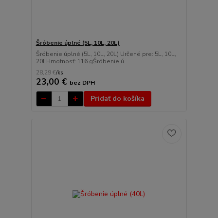
Šróbenie úplné (5L, 10L, 20L)
Šróbenie úplné (5L, 10L, 20L) Určené pre: 5L, 10L,
20LHmotnosť: 116 gŠróbenie ú...
28,29 €
/
ks
23,00 €
bez DPH
Pridať do košíka