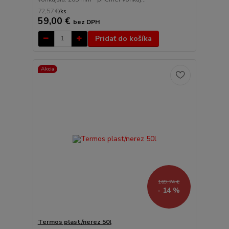
72,57 €
/
ks
59,00 €
bez DPH
Pridať do košíka
Akcia
169,74 €
- 14 %
Termos plast/nerez 50l