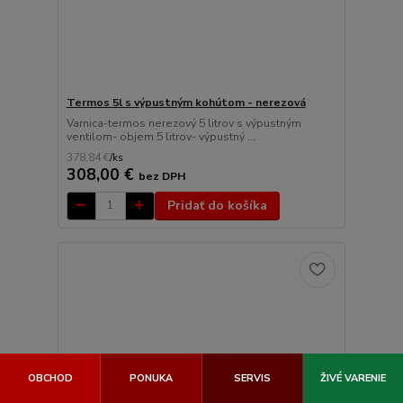
Termos 5l s výpustným kohútom - nerezová
Varnica-termos nerezový 5 litrov s výpustným
ventilom- objem 5 litrov- výpustný ...
378,84 €
/
ks
308,00 €
bez DPH
Pridať do košíka
OBCHOD
PONUKA
SERVIS
ŽIVÉ VARENIE