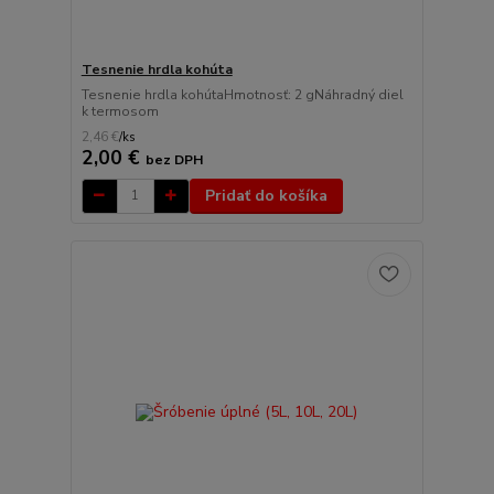
Tesnenie hrdla kohúta
Tesnenie hrdla kohútaHmotnosť: 2 gNáhradný diel
k termosom
2,46 €
/
ks
2,00 €
bez DPH
Pridať do košíka