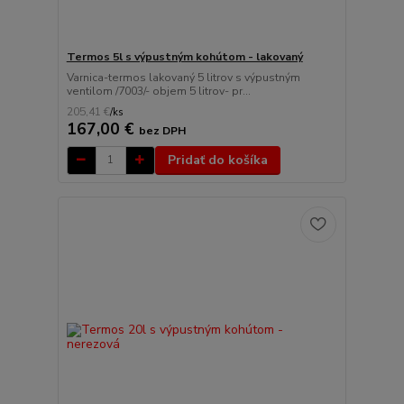
Termos 5l s výpustným kohútom - lakovaný
Varnica-termos lakovaný 5 litrov s výpustným
ventilom /7003/- objem 5 litrov- pr...
205,41 €
/
ks
167,00 €
bez DPH
Pridať do košíka