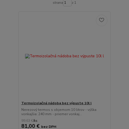
strana
z 1
Termoizolačná nádoba bez výpuste 10l l
Nerezový termos s objemom 10 litrov - výška
vonkajšia: 240 mm - priemer vonkaj...
99,63 €
/
ks
81,00 €
bez DPH