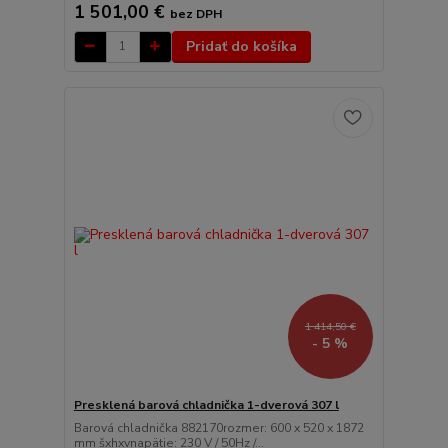
1 501,00 €
bez DPH
Pridať do košíka
1 414,50 €
- 5 %
Presklená barová chladnička 1-dverová 307 l
Barová chladnička 882170rozmer: 600 x 520 x 1872
mm šxhxvnapätie: 230 V / 50Hz /...