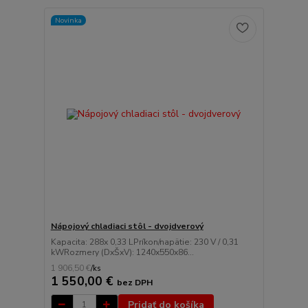
Novinka
Nápojový chladiaci stôl - dvojdverový
Kapacita: 288x 0,33 LPríkon/napätie: 230 V / 0,31
kWRozmery (DxŠxV): 1240x550x86...
1 906,50 €
/
ks
1 550,00 €
bez DPH
Pridať do košíka