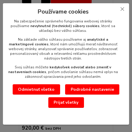
Používame cookies
Novinka
Na zabezpečenie správneho fungovania webovej stránky
používame
nevyhnutné (technické) súbory cookies
, ktoré sa
ukladajú bez vášho súhlasu.
Na základe vášho súhlasu používame aj
analytické a
marketingové cookies
, ktoré nám umožňujú merať návštevnosť
webovej stránky, analyzovať správanie používateľov, zobrazovať
personalizovaný obsah a relevantnú reklamu prostredníctvom
nástrojov tretích strán.
Svoj súhlas môžete
kedykoľvek odvolať alebo zmeniť v
nastaveniach cookies
, pričom odvolanie súhlasu nemá vplyv na
zákonnosť spracúvania pred jeho odvolaním.
Odmietnuť všetko
Podrobné nastavenie
Prijať všetky
Minibar TEFCOLD DB301S-3
Energeticky úsporný minibar TEFCOLD DB301S-3
Rozmery (ŠxVxH): 1350x870x526mmPrí...
1 131,60 €
/
ks
920,00 €
bez DPH