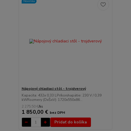
Novinka
Nápojový chladiaci stôl - trojdverový
Kapacita: 432x 0,33 LPríkon/napätie: 230 V / 0,39
kWRozmery (DxŠxV): 1720x550x86...
2 275,50 €
/
ks
1 850,00 €
bez DPH
Pridať do košíka