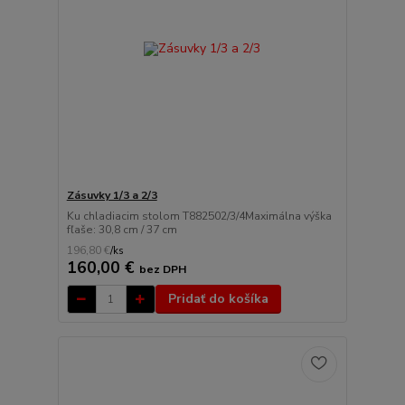
Zásuvky 1/3 a 2/3
Ku chladiacim stolom T882502/3/4Maximálna výška
fľaše: 30,8 cm / 37 cm
196,80 €
/
ks
160,00 €
bez DPH
Pridať do košíka