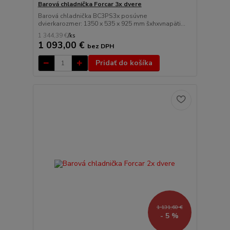
Barová chladnička Forcar 3x dvere
Barová chladnička BC3PS3x posúvne
dvierkarozmer: 1350 x 535 x 925 mm šxhxvnapäti...
1 344,39 €
/
ks
1 093,00 €
bez DPH
Pridať do košíka
1 131,60 €
- 5 %