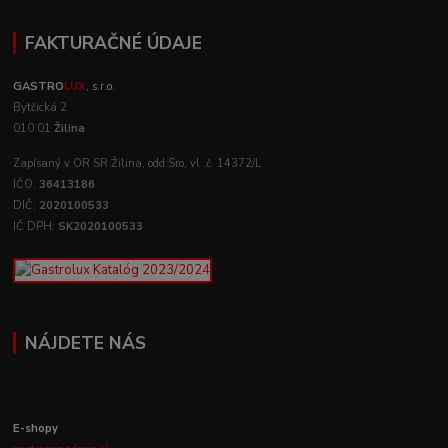
FAKTURAČNÉ ÚDAJE
GASTRO
LUX
, s.r.o.
Bytčická 2
010 01
Žilina
Zapísaný v OR SR Žilina, odd:Sro, vl .č. 14372/L
IČO:
36413186
DIČ:
2020100533
IČ DPH:
SK2020100533
NÁJDETE NÁS
E-shopy