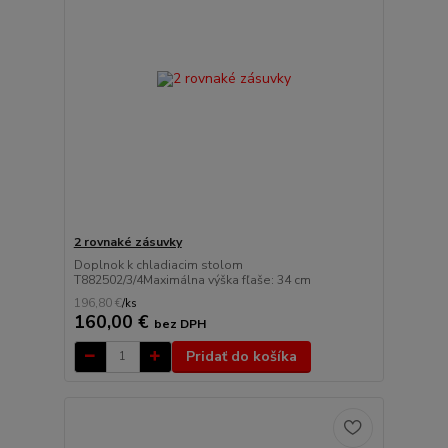
2 rovnaké zásuvky
Doplnok k chladiacim stolom
T882502/3/4Maximálna výška fľaše: 34 cm
196,80 €
/
ks
160,00 €
bez DPH
Pridať do košíka