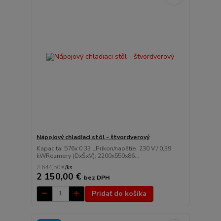
Nápojový chladiaci stôl - štvordverový
Kapacita: 576x 0,33 LPríkon/napätie: 230 V / 0,39
kWRozmery (DxŠxV): 2200x550x86...
2 644,50 €
/
ks
2 150,00 €
bez DPH
Pridať do košíka