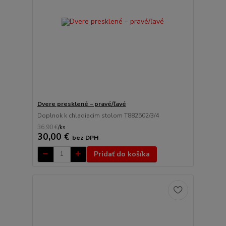
Dvere presklené – pravé/ľavé
Doplnok k chladiacim stolom T882502/3/4
36,90 €
/
ks
30,00 €
bez DPH
Pridať do košíka