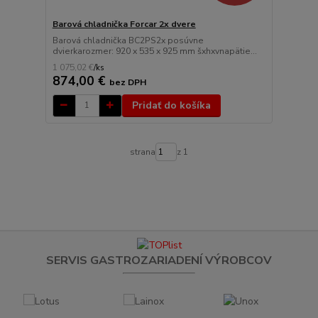
Barová chladnička Forcar 2x dvere
Barová chladnička BC2PS2x posúvne
dvierkarozmer: 920 x 535 x 925 mm šxhxvnapätie...
1 075,02 €
/
ks
874,00 €
bez DPH
Pridať do košíka
strana
z 1
SERVIS GASTROZARIADENÍ VÝROBCOV