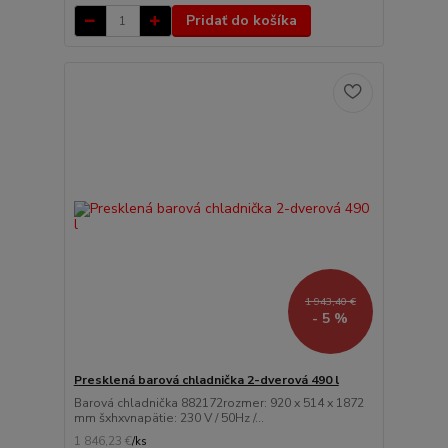
Pridať do košíka
1 943,40 €
- 5 %
Presklená barová chladnička 2-dverová 490 l
Barová chladnička 882172rozmer: 920 x 514 x 1872
mm šxhxvnapätie: 230 V / 50Hz /...
1 846,23 €
/
ks