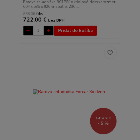
Barová chladnička BC1PB1x krídlové dvierkarozmer:
604 x 535 x 920 vnapätie: 230 ...
888,06 €
/
ks
722,00 €
bez DPH
Pridať do košíka
1 414,50 €
- 5 %