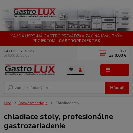
KAŽDÁ ÚSPEŠNÁ GASTRO PREVÁDZKA ZAČÍNA KVALITNÝM
PROJEKTOM -
GASTROPROJEKT.SK
0
ks
+421 905 756 825
za
0,00 €
od 8:00 do 16:00
Menu
Hľadať
Úvod
Barová technológia
Chladiace stoly
chladiace stoly, profesionálne
gastrozariadenie