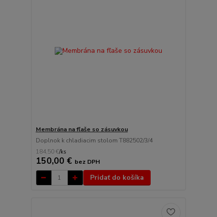
Membrána na fľaše so zásuvkou
Doplnok k chladiacim stolom T882502/3/4
184,50 €
/
ks
150,00 €
bez DPH
Pridať do košíka