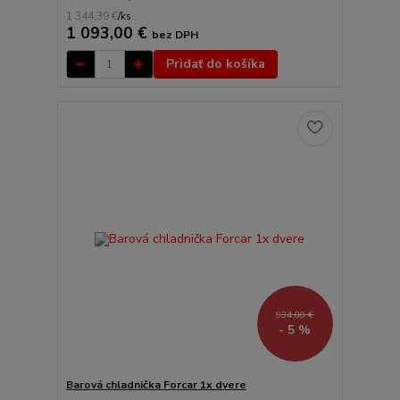
1 344,39 €
/
ks
1 093,00 €
bez DPH
Pridať do košíka
934,80 €
- 5 %
Barová chladnička Forcar 1x dvere