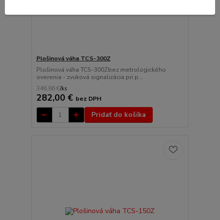
Plošinová váha TCS-300Z
Plošinová váha TCS-300Zbez metrologického
overenia - zvuková signalizácia pri p...
346,86 €
/
ks
282,00 €
bez DPH
Pridať do košíka