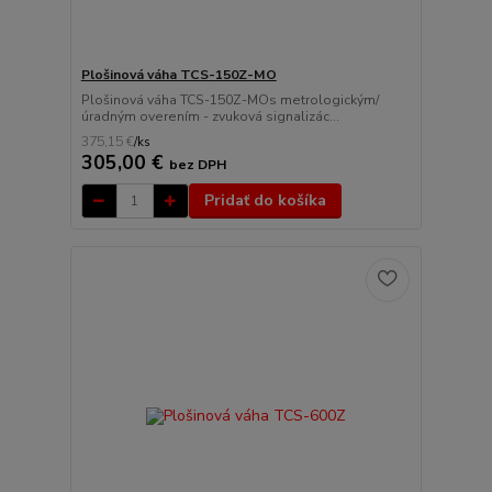
Plošinová váha TCS-150Z-MO
Plošinová váha TCS-150Z-MOs metrologickým/
úradným overením - zvuková signalizác...
375,15 €
/
ks
305,00 €
bez DPH
Pridať do košíka