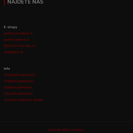
NÁJDETE NÁS
E-shopy
gastrozariadenie.sk
gastrohygiena.sk
thermo-future-box.sk
profigastro.sk
Info
Obchodné podmienky
Platobné podmienky
Dodacie podmienky
Záručné podmienky
Ochrana osobných údajov
Upravit sběr cookies.