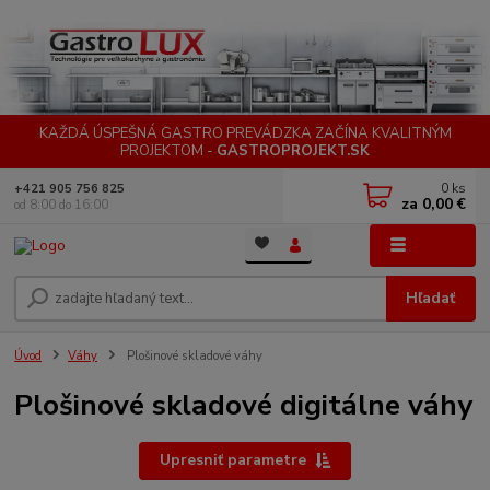
KAŽDÁ ÚSPEŠNÁ GASTRO PREVÁDZKA ZAČÍNA KVALITNÝM
PROJEKTOM -
GASTROPROJEKT.SK
0
ks
+421 905 756 825
za
0,00 €
od 8:00 do 16:00
Menu
Hľadať
Úvod
Váhy
Plošinové skladové váhy
Plošinové skladové digitálne váhy
Upresniť parametre