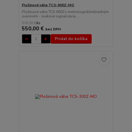
Plošinová váha TCS-600Z-MO
Plošinová váha TCS-600Zs metrologickým/úradným
overením - zvuková signalizácia ...
676,50 €
/
ks
550,00 €
bez DPH
Pridať do košíka