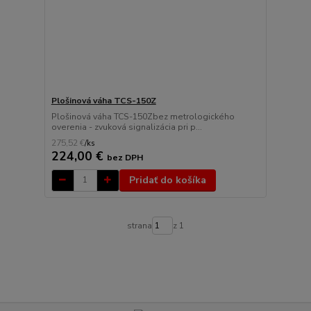
Plošinová váha TCS-150Z
Plošinová váha TCS-150Zbez metrologického
overenia - zvuková signalizácia pri p...
275,52 €
/
ks
224,00 €
bez DPH
Pridať do košíka
strana
z 1