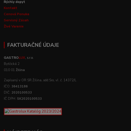
Rýchly dopyt
Kontakt
Cenová Ponuka
Servisný Zásah
Živé Varenie
FAKTURAČNÉ ÚDAJE
GASTRO
LUX
, s.r.o.
Bytčická 2
010 01
Žilina
Zapísaný v OR SR Žilina, odd:Sro, vl .č. 14372/L
IČO:
36413186
DIČ:
2020100533
IČ DPH:
SK2020100533