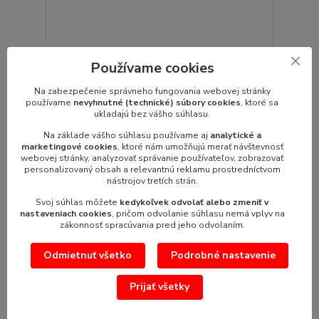
Používame cookies
Plošinová váha TCS-600Z
Plošinová váha TCS-600Zbez metrologického
Na zabezpečenie správneho fungovania webovej stránky
overenia - zvuková signalizácia pri p...
používame
nevyhnutné (technické) súbory cookies
, ktoré sa
562,11 €
/
ks
ukladajú bez vášho súhlasu.
457,00 €
bez DPH
Na základe vášho súhlasu používame aj
analytické a
marketingové cookies
, ktoré nám umožňujú merať návštevnosť
Pridať do košíka
webovej stránky, analyzovať správanie používateľov, zobrazovať
personalizovaný obsah a relevantnú reklamu prostredníctvom
nástrojov tretích strán.
Svoj súhlas môžete
kedykoľvek odvolať alebo zmeniť v
nastaveniach cookies
, pričom odvolanie súhlasu nemá vplyv na
zákonnosť spracúvania pred jeho odvolaním.
Odmietnuť všetko
Podrobné nastavenie
Prijať všetky