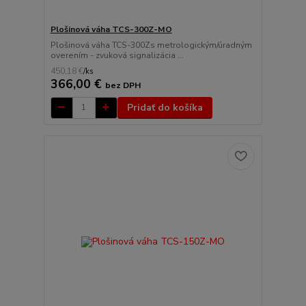
Plošinová váha TCS-300Z-MO
Plošinová váha TCS-300Zs metrologickým/úradným
overením - zvuková signalizácia ...
450,18 €
/
ks
366,00 €
bez DPH
Pridať do košíka