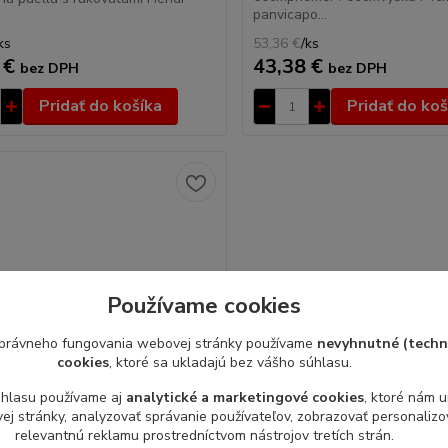
panvicapo...
ks
53,36 €
/
ks
 €
43,38 €
bez DPH
bez DPH
Pridať do košíka
Pridať do koš
Používame cookies
právneho fungovania webovej stránky používame
nevyhnutné (techn
cookies
, ktoré sa ukladajú bez vášho súhlasu.
úhlasu používame aj
analytické a marketingové cookies
, ktoré nám 
j stránky, analyzovať správanie používateľov, zobrazovať personaliz
relevantnú reklamu prostredníctvom nástrojov tretích strán.