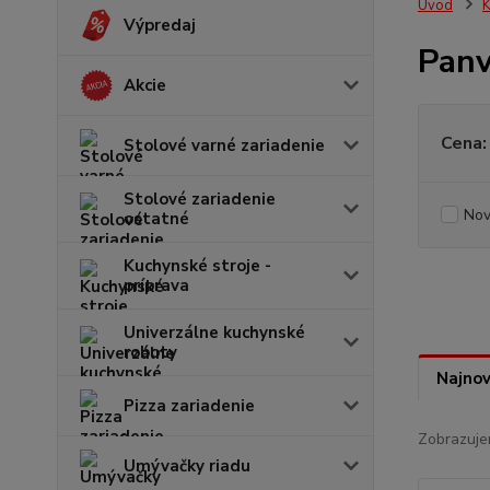
Úvod
K
Výpredaj
Panv
Akcie
Cena:
Stolové varné zariadenie
Stolové zariadenie
Nov
ostatné
Kuchynské stroje -
príprava
Univerzálne kuchynské
roboty
Najnov
Pizza zariadenie
Zobrazuje
Umývačky riadu