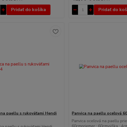
Pridať do košíka
Pridať do koš
 na paellu s rukoväťami Hendi
Panvica na paellu oceľová 6
Panvica oceľová na paellu pri
60cmpriemer : 60cmvýška : 4c
na paellu s rukoväťami Hendi