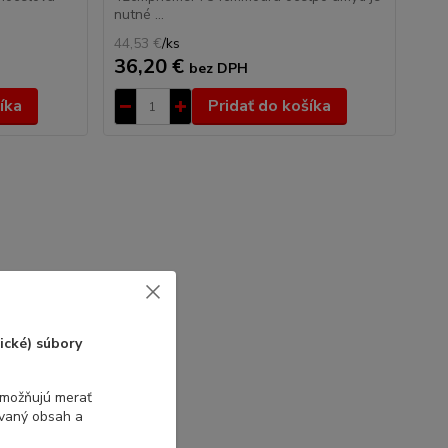
nutné ...
44,53 €
/
ks
36,20 €
bez DPH
íka
Pridať do košíka
ické) súbory
umožňujú merať
ovaný obsah a