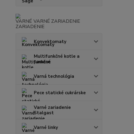
VARNÉ ZARIADENIE
Konvektomaty
Multifunkčné kotle a
panvice
Varná technológia
Pece statické cukrárske
Varné zariadenie
Stalgast
Varné linky