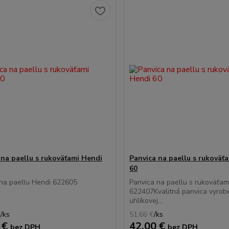
 na paellu s rukoväťami Hendi
Panvica na paellu s rukoväť
60
na paellu Hendi 622605
Panvica na paellu s rukoväťam
622407Kvalitná panvica vyrob
uhlíkovej...
€
/
ks
51,66 €
/
ks
 €
42,00 €
bez DPH
bez DPH