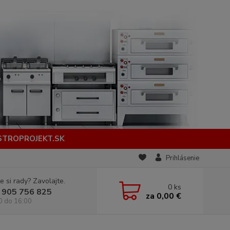
STROPROJEKT.SK
Prihlásenie
e si rady? Zavolajte.
0
ks
 905 756 825
za
0,00 €
0 do 16:00