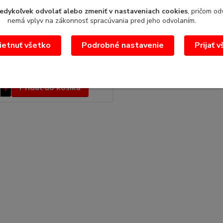
edykoľvek odvolať alebo zmeniť v nastaveniach cookies
, pričom od
 na paellu oceľová 34
nemá vplyv na zákonnosť spracúvania pred jeho odvolaním.
oceľová na paellu priemer
mer : 34cmmodrá oceľpo umytí je
etnuť všetko
Podrobné nastavenie
Prijať 
ks
 €
bez DPH
Pridať do košíka