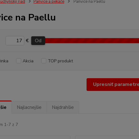
uchynský riad
Panvice a pekáče
Panvice na Paellu
ice na Paellu
€
Od
inka
Akcia
TOP produkt
Upresniť parametr
šie
Najlacnejšie
Najdrahšie
m 1-7 z 7