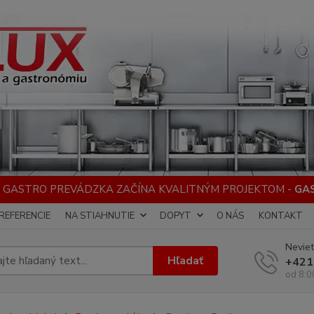
 GASTRO PREVÁDZKA ZAČÍNA KVALITNÝM PROJEKTOM -
GA
REFERENCIE
NA STIAHNUTIE
DOPYT
O NÁS
KONTAKT
Neviet
Hľadať
+421
od 8:0