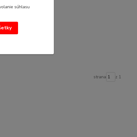
volanie súhlasu
všetky
strana
z 1