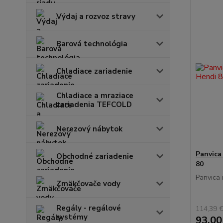
Výdaj a rozvoz stravy
Barová technológia
Chladiace zariadenie
Chladiace a mraziace
zariadenia TEFCOLD
Nerezový nábytok
Panvica
Obchodné zariadenie
80
Panvica 
Zmäkčovače vody
Regály - regálové
114,39 
systémy
93,00