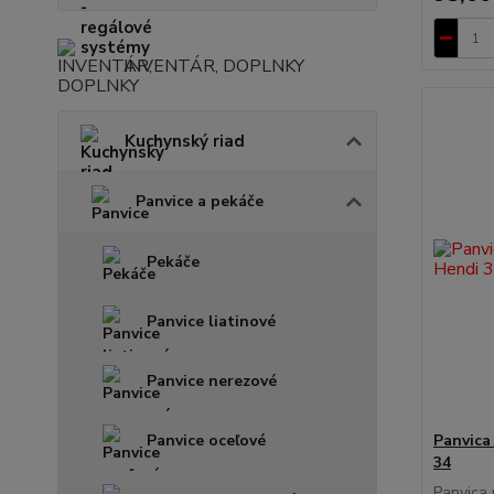
INVENTÁR, DOPLNKY
Kuchynský riad
Panvice a pekáče
Pekáče
Panvice liatinové
Panvice nerezové
Panvice oceľové
Panvica
34
Panvica 