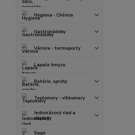
Hygiena - Chémia
Gastronádoby
Várnice - termoporty
Lapače hmyzu
Batérie, sprchy
Teplomery - vlhkomery
Jednorázový riad a
doplnky
Sage