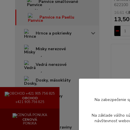
Panvice smaltované
622100
16,61 €
/
Panvice na Paellu
13,50
Hrnce a pokrievky
Misky nerezové
Vedrá nerezové
Dosky, mäsokláty
Rošty, Plechy
OBCHOD
Na zabezpečenie s
+421 905 756 825
Odmerky
Na základe vášho s
CENOVÁ
návštevnosť webove
PONUKA
Boxy na potraviny