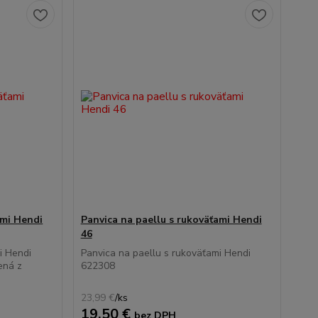
ami Hendi
Panvica na paellu s rukoväťami Hendi
46
i Hendi
Panvica na paellu s rukoväťami Hendi
ená z
622308
23,99 €
/
ks
19,50 €
bez DPH