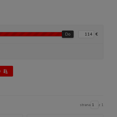
Do
€
e
strana
z 1