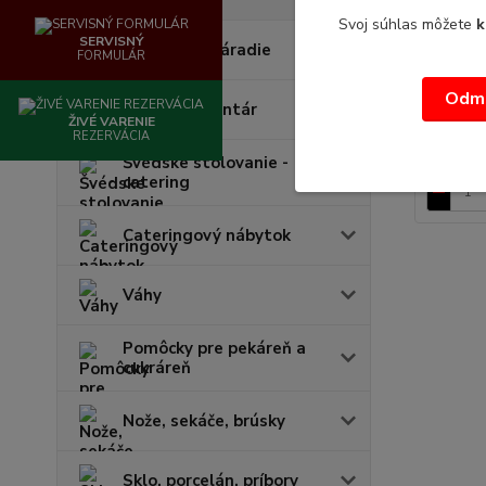
Svoj súhlas môžete
k
Panvica
SERVISNÝ
Kuchynské náradie
Panvica 
FORMULÁR
34cmprie
nutné ...
Odmi
Stolový inventár
ŽIVÉ VARENIE
35,62 €
/
REZERVÁCIA
28,96
Švédske stolovanie -
catering
Cateringový nábytok
Váhy
Pomôcky pre pekáreň a
cukráreň
Nože, sekáče, brúsky
Sklo, porcelán, príbory