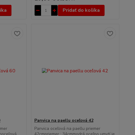
íka
Pridať do košíka
0
Panvica na paellu oceľová 42
emer
Panvica oceľová na paellu priemer
moceľová
42cmpriemer : 34cmmodrá oceľpo umytí je