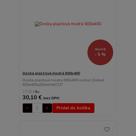
38,97 €
- 5 %
Doska plastová modrá 600x400
Doska plastová modrá 600x400 rozmer (šxhxv):
600x400x20mmHACCP
37,02 €
/
ks
30,10 €
bez DPH
Pridať do košíka