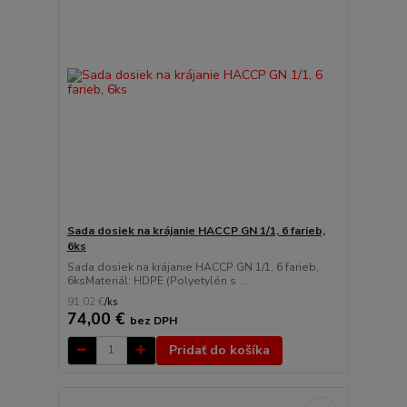
Sada dosiek na krájanie HACCP GN 1/1, 6 farieb,
6ks
Sada dosiek na krájanie HACCP GN 1/1, 6 farieb,
6ksMateriál: HDPE (Polyetylén s ...
91,02 €
/
ks
74,00 €
bez DPH
Pridať do košíka