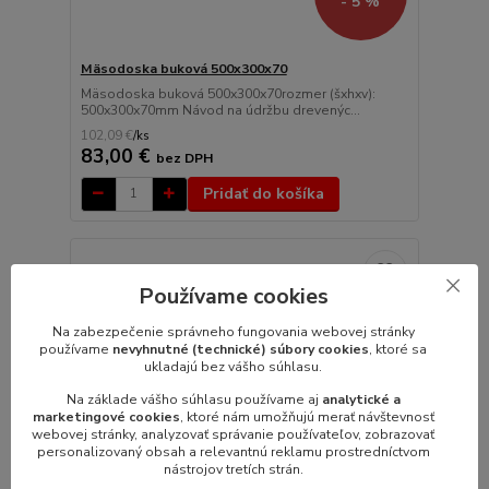
- 5 %
Mäsodoska buková 500x300x70
Mäsodoska buková 500x300x70rozmer (šxhxv):
500x300x70mm Návod na údržbu drevenýc...
102,09 €
/
ks
83,00 €
bez DPH
Pridať do košíka
Používame cookies
Na zabezpečenie správneho fungovania webovej stránky
používame
nevyhnutné (technické) súbory cookies
, ktoré sa
ukladajú bez vášho súhlasu.
Na základe vášho súhlasu používame aj
analytické a
marketingové cookies
, ktoré nám umožňujú merať návštevnosť
webovej stránky, analyzovať správanie používateľov, zobrazovať
personalizovaný obsah a relevantnú reklamu prostredníctvom
nástrojov tretích strán.