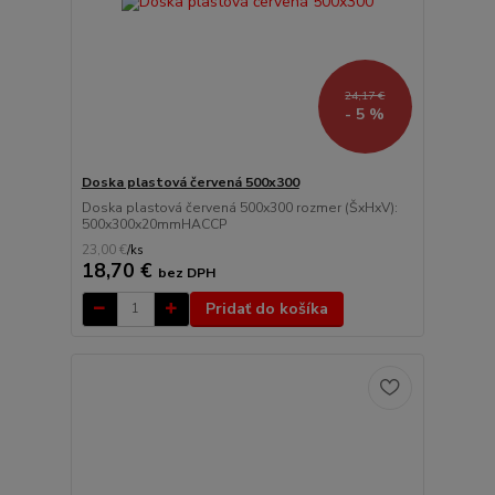
24,17 €
- 5 %
Doska plastová červená 500x300
Doska plastová červená 500x300 rozmer (ŠxHxV):
500x300x20mmHACCP
23,00 €
/
ks
18,70 €
bez DPH
Pridať do košíka