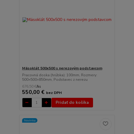
Mäsoklát 500x500 s nerezovým podstavcom
Pracovná doska (hrúbka): 100mm, Rozmery:
500×500×850mm, Podstavec z nerezu
676,50 €
/
ks
550,00 €
bez DPH
Pridať do košíka
Novinka