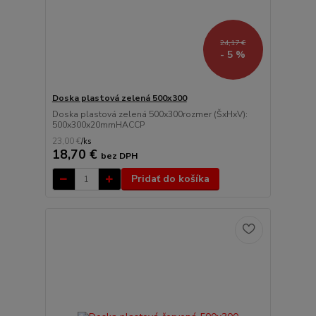
24,17 €
- 5 %
Doska plastová zelená 500x300
Doska plastová zelená 500x300rozmer (ŠxHxV):
500x300x20mmHACCP
23,00 €
/
ks
18,70 €
bez DPH
Pridať do košíka