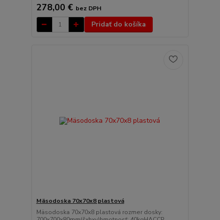
278,00 €
bez DPH
Pridať do košíka
Mäsodoska 70x70x8 plastová
Mäsodoska 70x70x8 plastová rozmer dosky:
700x700x80mm(šxhxv)hmotnosť: 40kgHACCP