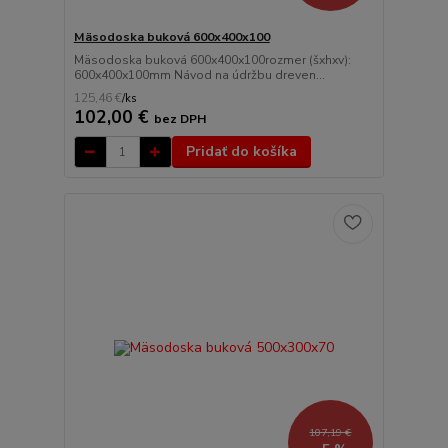
Mäsodoska buková 600x400x100
Mäsodoska buková 600x400x100rozmer (šxhxv):
600x400x100mm Návod na údržbu dreven...
125,46 €
/
ks
102,00 €
bez DPH
Pridať do košíka
107,19 €