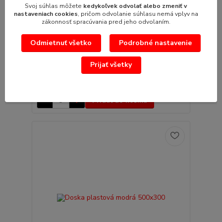
24,17 €
Svoj súhlas môžete
kedykoľvek odvolať alebo zmeniť v
- 5 %
nastaveniach cookies
, pričom odvolanie súhlasu nemá vplyv na
zákonnosť spracúvania pred jeho odvolaním.
Odmietnuť všetko
Podrobné nastavenie
Doska plastová hnedá 500x300
Doska plastová hnedá 500x300 rozmer (ŠxHxV):
500x300x20mmHACCP
Prijať všetky
23,00 €
/
ks
18,70 €
bez DPH
Pridať do košíka