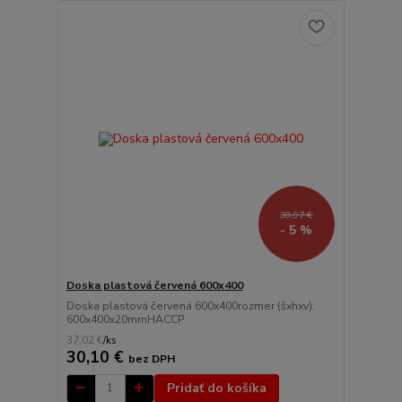
38,97 €
- 5 %
Doska plastová červená 600x400
Doska plastová červená 600x400rozmer (šxhxv):
600x400x20mmHACCP
37,02 €
/
ks
30,10 €
bez DPH
Pridať do košíka