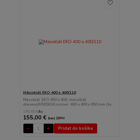
Mäsoklát EKO 400 x 400/110
Mäsoklát EKO 400 x 400, mäsoklát
drevený/H505618 rozmer: 400 x 400 x 850 mm (šx...
190,65 €
/
ks
155,00 €
bez DPH
Pridať do košíka