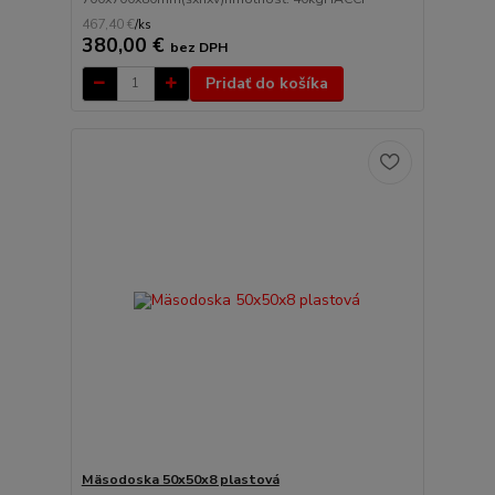
467,40 €
/
ks
380,00 €
bez DPH
Pridať do košíka
Mäsodoska 50x50x8 plastová