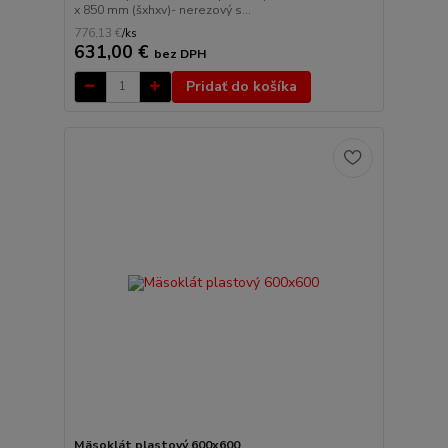
x 850 mm (šxhxv)- nerezový s...
776,13 €
/
ks
631,00 €
bez DPH
Pridať do košíka
Mäsoklát plastový 600x600