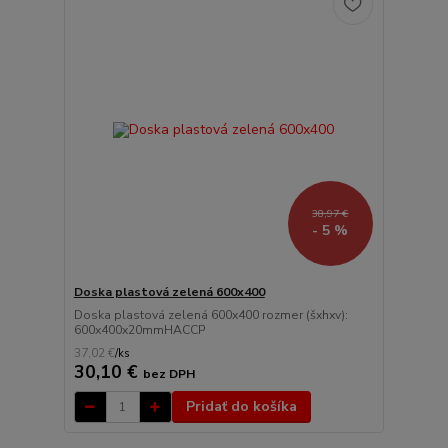
38,97 €
- 5 %
Doska plastová zelená 600x400
Doska plastová zelená 600x400 rozmer (šxhxv):
600x400x20mmHACCP
37,02 €
/
ks
30,10 €
bez DPH
Pridať do košíka