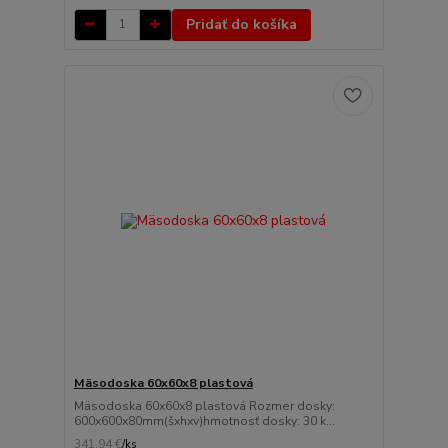
Pridať do košíka
Mäsodoska 60x60x8 plastová
Mäsodoska 60x60x8 plastová Rozmer dosky:
600x600x80mm(šxhxv)hmotnosť dosky: 30 k...
341,94 €
/
ks