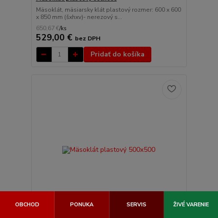
Mäsoklát, mäsiarsky klát plastový rozmer: 600 x 600
x 850 mm (šxhxv)- nerezový s...
650,67 €
/
ks
529,00 €
bez DPH
Pridať do košíka
OBCHOD
PONUKA
SERVIS
ŽIVÉ VARENIE