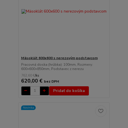
Mäsoklát 600x600 s nerezovým podstavcom
Pracovná doska (hrúbka): 100mm, Rozmery:
600×600×850mm, Podstavec z nerezu
762,60 €
/
ks
620,00 €
bez DPH
Pridať do košíka
Novinka