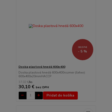
38,97 €
- 5 %
Doska plastová hnedá 600x400
Doska plastová hnedá 600x400rozmer (šxhxv):
600x400x20mmHACCP
37,02 €
/
ks
30,10 €
bez DPH
Pridať do košíka