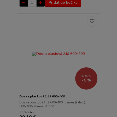
Pridať do košíka
38,97 €
- 5 %
Doska plastová žltá 600x400
Doska plastová žltá 600x400 rozmer (šxhxv):
600x400x20mmHACCP
37,02 €
/
ks