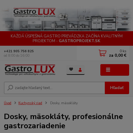
KAŽDÁ ÚSPEŠNÁ GASTRO PREVÁDZKA ZAČÍNA KVALITNÝM
PROJEKTOM -
GASTROPROJEKT.SK
0
ks
+421 905 756 825
za
0,00 €
od 8:00 do 16:00
Menu
Hľadať
Úvod
Kuchynský riad
Dosky, mäsokláty
Dosky, mäsokláty, profesionálne
gastrozariadenie