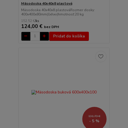
Mäsodoska 40x40x8 plastová
Mäsodoska 40x40x8 plastováRozmer dosky:
400x400x80mm(šxhxv)hmotnosť:20 kg
152,52 €
/
ks
124,00 €
bez DPH
Pridať do košíka
131,73 €
- 5 %