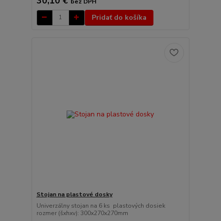
30,10 €
bez DPH
Pridať do košíka
Stojan na plastové dosky
Univerzálny stojan na 6 ks plastových dosiek
rozmer (šxhxv): 300x270x270mm