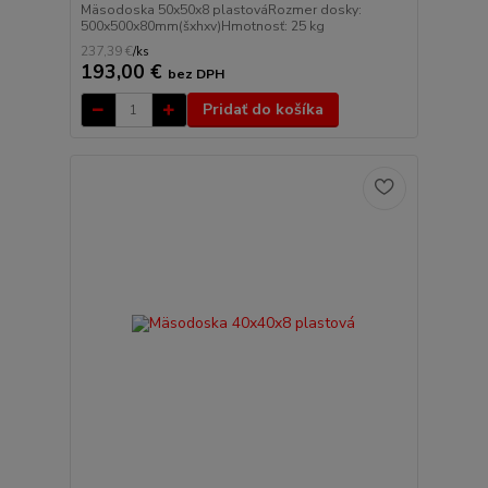
Mäsodoska 50x50x8 plastováRozmer dosky:
500x500x80mm(šxhxv)Hmotnosť: 25 kg
237,39 €
/
ks
193,00 €
bez DPH
Pridať do košíka