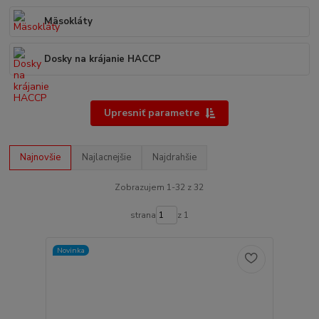
Mäsokláty
Dosky na krájanie HACCP
Upresniť parametre
Najnovšie
Najlacnejšie
Najdrahšie
Zobrazujem 1-32 z 32
strana
z 1
Novinka