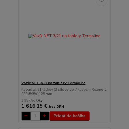
Vozík NET 3/21 na tablety Termoline
Kapacita: 21 táckov (3 stĺpce po 7 kusoch) Rozmery:
980x595x1125 mm
1 987,86 €
/
ks
1 616,15 €
bez DPH
Pridať do košíka