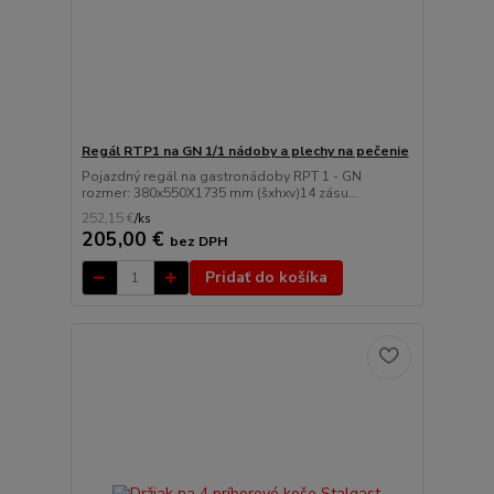
Regál RTP1 na GN 1/1 nádoby a plechy na pečenie
Pojazdný regál na gastronádoby RPT 1 - GN
rozmer: 380x550X1735 mm (šxhxv)14 zásu...
252,15 €
/
ks
205,00 €
bez DPH
Pridať do košíka