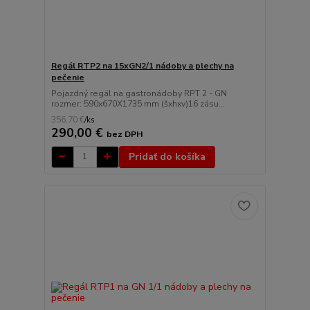
Regál RTP2 na 15xGN2/1 nádoby a plechy na
pečenie
Pojazdný regál na gastronádoby RPT 2 - GN
rozmer: 590x670X1735 mm (šxhxv)16 zásu...
356,70 €
/
ks
290,00 €
bez DPH
Pridať do košíka