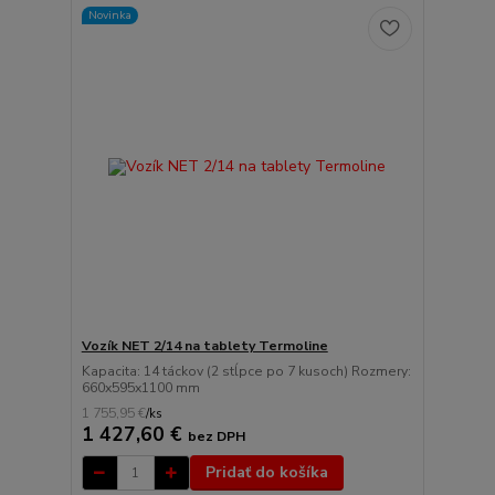
Novinka
Vozík NET 2/14 na tablety Termoline
Kapacita: 14 táckov (2 stĺpce po 7 kusoch) Rozmery:
660x595x1100 mm
1 755,95 €
/
ks
1 427,60 €
bez DPH
Pridať do košíka