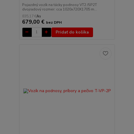
Pojazdný vozík na tácky podnosy VT2 /SP2T
dvojradový rozmer: cca 1020x720X1705 m...
835,17 €
/
ks
679,00 €
bez DPH
Pridať do košíka