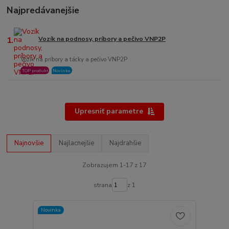
Najpredávanejšie
1.
Vozík na podnosy, príbory a pečivo VNP2P
Vozík na príbory a tácky a pečivo VNP2P
TOP produkt
Novinka
Upresniť parametre
Najnovšie
Najlacnejšie
Najdrahšie
Zobrazujem 1-17 z 17
strana
z 1
Novinka