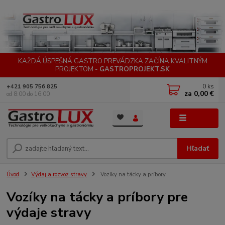
KAŽDÁ ÚSPEŠNÁ GASTRO PREVÁDZKA ZAČÍNA KVALITNÝM
PROJEKTOM -
GASTROPROJEKT.SK
0
ks
+421 905 756 825
za
0,00 €
od 8:00 do 16:00
Menu
Hľadať
Úvod
Výdaj a rozvoz stravy
Vozíky na tácky a príbory
Vozíky na tácky a príbory pre
výdaje stravy