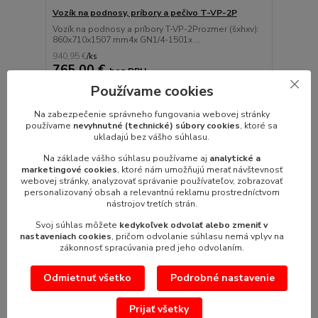
Vozík na podnosy, príbory a pečivo T-VP-2P
Vozík na podnosy a príbory T-VP-2Prozmer (šxhxv):
860x710x1507 mm4x GN1/4-1501x ...
940,95 €
/
ks
765,00 €
bez DPH
Používame cookies
Pridať do košíka
Na zabezpečenie správneho fungovania webovej stránky
používame
nevyhnutné (technické) súbory cookies
, ktoré sa
ukladajú bez vášho súhlasu.
Na základe vášho súhlasu používame aj
analytické a
marketingové cookies
, ktoré nám umožňujú merať návštevnosť
webovej stránky, analyzovať správanie používateľov, zobrazovať
personalizovaný obsah a relevantnú reklamu prostredníctvom
nástrojov tretích strán.
Svoj súhlas môžete
kedykoľvek odvolať alebo zmeniť v
nastaveniach cookies
, pričom odvolanie súhlasu nemá vplyv na
zákonnosť spracúvania pred jeho odvolaním.
Odmietnuť všetko
Podrobné nastavenie
Prijať všetky