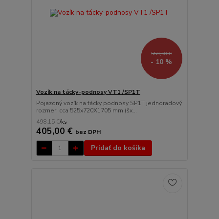
553,50 €
- 10 %
Vozík na tácky-podnosy VT1 /SP1T
Pojazdný vozík na tácky podnosy SP1T jednoradový
rozmer: cca 525x720X1705 mm (šx...
498,15 €
/
ks
405,00 €
bez DPH
Pridať do košíka