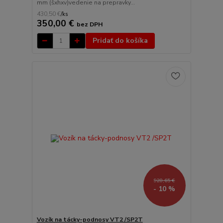
mm (šxhxv)vedenie na prepravky...
430,50 €
/
ks
350,00 €
bez DPH
Pridať do košíka
928,65 €
- 10 %
Vozík na tácky-podnosy VT2 /SP2T