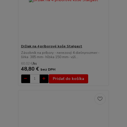
Držiak na 4 príborové koše Stalgast
Zásobník na príbory - nerezový 4 dielnyrozmer:-
šírka 385 mm- hĺbka 150 mm- výš...
60,02 €
/
ks
48,80 €
bez DPH
Pridať do košíka