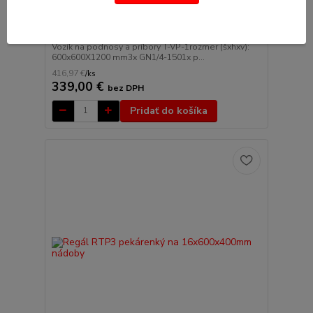
Vozík na podnosy a príbory T-VP-1
Vozík na podnosy a príbory T-VP-1rozmer (šxhxv):
600x600X1200 mm3x GN1/4-1501x p...
416,97 €
/
ks
339,00 €
bez DPH
Pridať do košíka