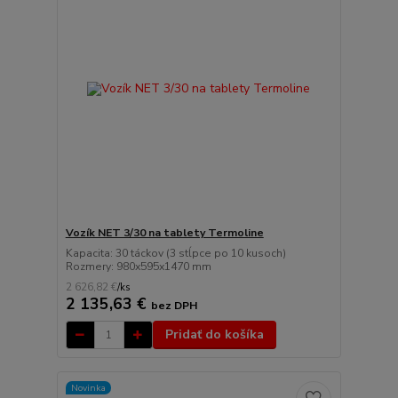
Vozík NET 3/30 na tablety Termoline
Kapacita: 30 táckov (3 stĺpce po 10 kusoch)
Rozmery: 980x595x1470 mm
2 626,82 €
/
ks
2 135,63 €
bez DPH
Pridať do košíka
Novinka