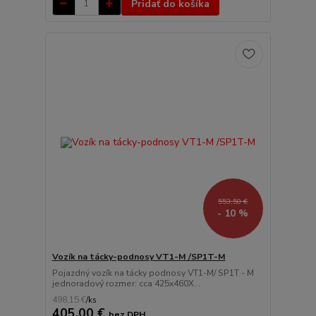
Pridať do košíka
553,50 €
- 10 %
Vozík na tácky-podnosy VT1-M /SP1T-M
Pojazdný vozík na tácky podnosy VT1-M/ SP1T - M
jednoradový rozmer: cca 425x460X...
498,15 €
/
ks
405,00 €
bez DPH