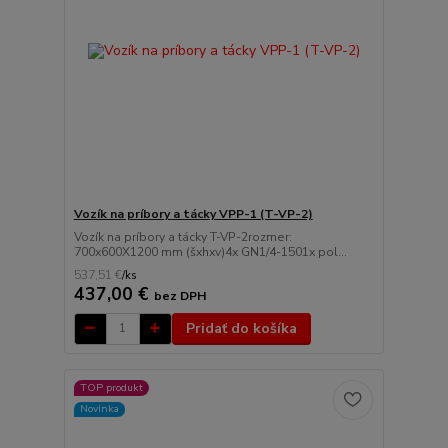
Vozík na príbory a tácky VPP-1 (T-VP-2)
Vozík na príbory a tácky T-VP-2rozmer:
700x600X1200 mm (šxhxv)4x GN1/4-1501x pol...
537,51 €
/
ks
437,00 €
bez DPH
Pridať do košíka
TOP produkt
Novinka