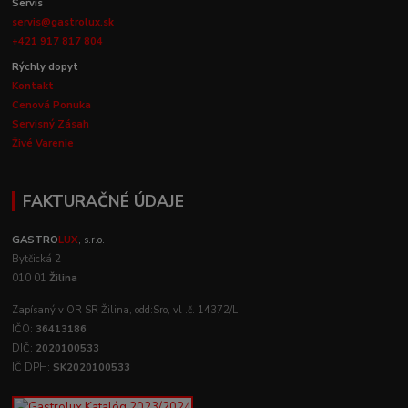
Servis
servis@gastrolux.sk
+421 917 817 804
Rýchly dopyt
Kontakt
Cenová Ponuka
Servisný Zásah
Živé Varenie
FAKTURAČNÉ ÚDAJE
GASTRO
LUX
, s.r.o.
Bytčická 2
010 01
Žilina
Zapísaný v OR SR Žilina, odd:Sro, vl .č. 14372/L
IČO:
36413186
DIČ:
2020100533
IČ DPH:
SK2020100533