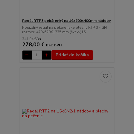
Regál RTP3 pekárenký na 16x600x400mm nádoby
Pojazdný regál na pekárenske plechy RTP 3 - GN
rozmer: 470x620X1735 mm (šxhxv)16...
341,94 €
/
ks
278,00 €
bez DPH
Pridať do košíka