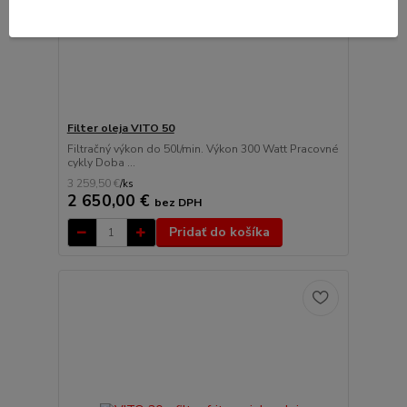
Filter oleja VITO 50
Filtračný výkon do 50l/min. Výkon 300 Watt Pracovné
cykly Doba ...
3 259,50 €
/
ks
2 650,00 €
bez DPH
Pridať do košíka