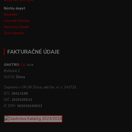
+421 917 817 804
Rýchly dopyt
Kontakt
Cenová Ponuka
Servisný Zásah
Živé Varenie
FAKTURAČNÉ ÚDAJE
GASTRO
LUX
, s.r.o.
Bytčická 2
010 01
Žilina
Zapísaný v OR SR Žilina, odd:Sro, vl .č. 14372/L
IČO:
36413186
DIČ:
2020100533
IČ DPH:
SK2020100533