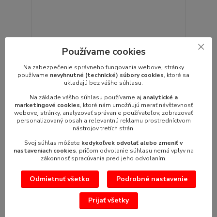
Používame cookies
Oiltester tester VITO fritovacieho oleja
Oiltester VITO je príručné meracie zariadenie
Na zabezpečenie správneho fungovania webovej stránky
slúžiace na kontrolu stavu opotr...
používame
nevyhnutné (technické) súbory cookies
, ktoré sa
ukladajú bez vášho súhlasu.
528,90 €
/
ks
430,00 €
bez DPH
Na základe vášho súhlasu používame aj
analytické a
marketingové cookies
, ktoré nám umožňujú merať návštevnosť
Pridať do košíka
webovej stránky, analyzovať správanie používateľov, zobrazovať
personalizovaný obsah a relevantnú reklamu prostredníctvom
nástrojov tretích strán.
Svoj súhlas môžete
kedykoľvek odvolať alebo zmeniť v
nastaveniach cookies
, pričom odvolanie súhlasu nemá vplyv na
zákonnosť spracúvania pred jeho odvolaním.
Odmietnuť všetko
Podrobné nastavenie
Prijať všetky