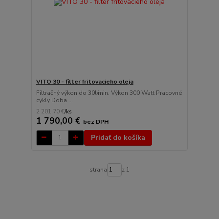
VITO 30 - filter fritovacieho oleja
Filtračný výkon do 30l/min. Výkon 300 Watt Pracovné
cykly Doba ...
2 201,70 €
/
ks
1 790,00 €
bez DPH
Pridať do košíka
strana
z 1