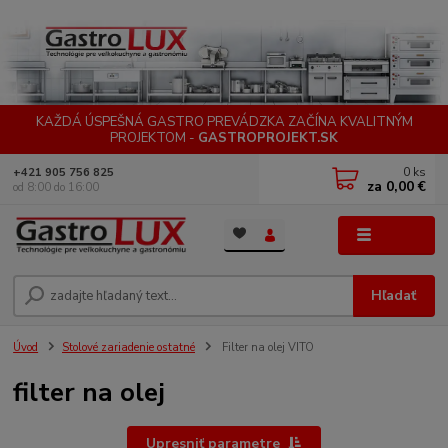
KAŽDÁ ÚSPEŠNÁ GASTRO PREVÁDZKA ZAČÍNA KVALITNÝM
PROJEKTOM -
GASTROPROJEKT.SK
0
ks
+421 905 756 825
za
0,00 €
od 8:00 do 16:00
Menu
Hľadať
Úvod
Stolové zariadenie ostatné
Filter na olej VITO
filter na olej
Upresniť parametre