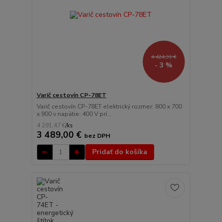
4 424,31 €
- 3 %
Varič cestovín CP-78ET
Varič cestovín CP-78ET elektrický rozmer: 800 x 700
x 900 v napätie: 400 V prí...
4 291,47 €
/
ks
3 489,00 €
bez DPH
Pridať do košíka