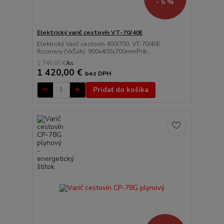
- 5 %
Elektrický varič cestovín VT-70/40E
Elektrický Varič cestovín 400/700, VT-70/40E
Rozmery (VxŠxh): 900x400x700mmPrík...
1 746,60 €
/
ks
1 420,00 €
bez DPH
Pridať do košíka