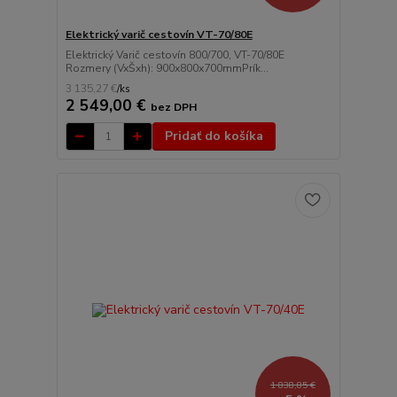
Elektrický varič cestovín VT-70/80E
Elektrický Varič cestovín 800/700, VT-70/80E
Rozmery (VxŠxh): 900x800x700mmPrík...
3 135,27 €
/
ks
2 549,00 €
bez DPH
Pridať do košíka
1 838,85 €