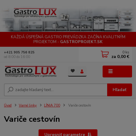
KAŽDÁ ÚSPEŠNÁ GASTRO PREVÁDZKA ZAČÍNA KVALITNÝM
PROJEKTOM -
GASTROPROJEKT.SK
0
ks
+421 905 756 825
za
0,00 €
od 8:00 do 16:00
Menu
Hľadať
Úvod
Varné linky
LÍNIA 700
Variče cestovín
Variče cestovín
Upresniť parametre