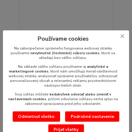
Používame cookies
Varič cestovín CP-74G plynový
Varič cestovín CP-74G plynový rozmer: 400 x 700 x
Na zabezpečenie správneho fungovania webovej stránky
900 v napätie: 230 V príkon ...
používame
nevyhnutné (technické) súbory cookies
, ktoré sa
ukladajú bez vášho súhlasu.
3 134,04 €
/
ks
2 548,00 €
bez DPH
Na základe vášho súhlasu používame aj
analytické a
marketingové cookies
, ktoré nám umožňujú merať návštevnosť
Pridať do košíka
webovej stránky, analyzovať správanie používateľov, zobrazovať
personalizovaný obsah a relevantnú reklamu prostredníctvom
nástrojov tretích strán.
Svoj súhlas môžete
kedykoľvek odvolať alebo zmeniť v
nastaveniach cookies
, pričom odvolanie súhlasu nemá vplyv na
zákonnosť spracúvania pred jeho odvolaním.
Odmietnuť všetko
Podrobné nastavenie
Prijať všetky