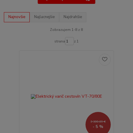
Najnovšie
Najlacnejšie
Najdrahšie
Zobrazujem 1-8 z 8
strana
z 1
3 300,09 €
- 5 %