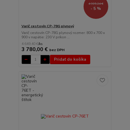
4 905,24 €
- 5 %
Varič cestovín CP-78G plynový
Varič cestovín CP-78G plynový rozmer: 800 x 700 x
900 v napätie: 230 V príkon ...
4 649,40 €
/
ks
3 780,00 €
bez DPH
Pridať do košíka