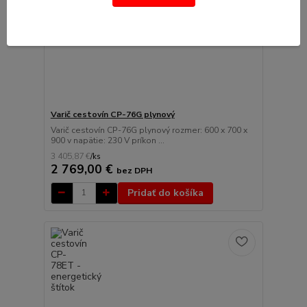
Varič cestovín CP-76G plynový
Varič cestovín CP-76G plynový rozmer: 600 x 700 x
900 v napätie: 230 V príkon ...
3 405,87 €
/
ks
2 769,00 €
bez DPH
Pridať do košíka