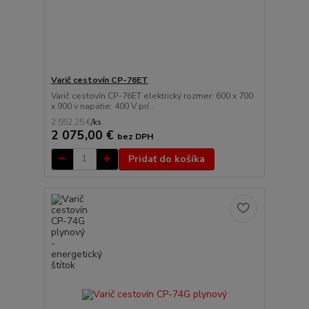
Varič cestovín CP-76ET
Varič cestovín CP-76ET elektrický rozmer: 600 x 700
x 900 v napätie: 400 V prí...
2 552,25 €
/
ks
2 075,00 €
bez DPH
Pridať do košíka