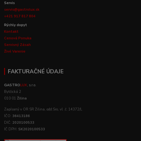
Servis
servis@gastrolux.sk
+421 917 817 804
Rýchly dopyt
Kontakt
Cenová Ponuka
Servisný Zásah
Živé Varenie
FAKTURAČNÉ ÚDAJE
GASTRO
LUX
, s.r.o.
Bytčická 2
010 01
Žilina
Zapísaný v OR SR Žilina, odd:Sro, vl .č. 14372/L
IČO:
36413186
DIČ:
2020100533
IČ DPH:
SK2020100533