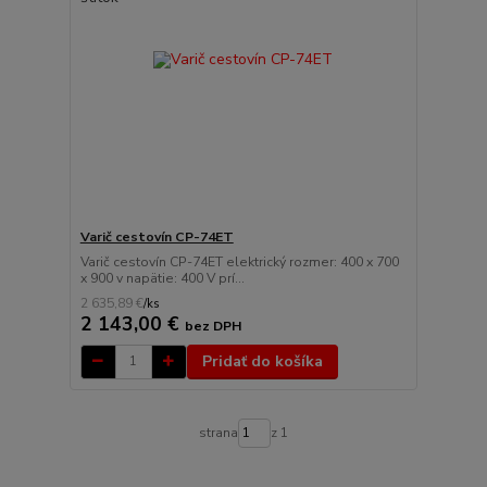
Varič cestovín CP-74ET
Varič cestovín CP-74ET elektrický rozmer: 400 x 700
x 900 v napätie: 400 V prí...
2 635,89 €
/
ks
2 143,00 €
bez DPH
Pridať do košíka
strana
z 1