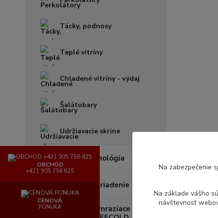
Tácky, podnosy
Teplé vitríny
Chladené vitríny - výdaj
Šalátobary
Udržiavacie skrine
Barová technológia
OBCHOD
Na zabezpečenie s
+421 905 756 825
Chladiace zariadenie
Na základe vášho s
CENOVÁ
návštevnosť webove
PONUKA
Chladiace a mraziace
zariadenia TEFCOLD