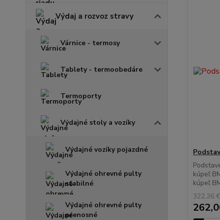
Výdaj a rozvoz stravy
Várnice - termosy
Tablety - termoobedáre
Termoporty
Výdajné stoly a vozíky
Výdajné vozíky pojazdné
Podstav
Podstave
Výdajné ohrevné pulty
kúpeľ B
kúpeľ BM
stabilné
322,26 
Výdajné ohrevné pulty
262,0
prenosné