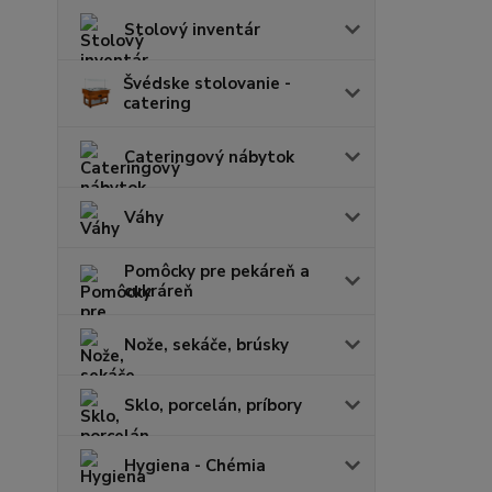
Stolový inventár
Švédske stolovanie -
catering
Cateringový nábytok
Váhy
Pomôcky pre pekáreň a
cukráreň
Nože, sekáče, brúsky
Sklo, porcelán, príbory
Hygiena - Chémia