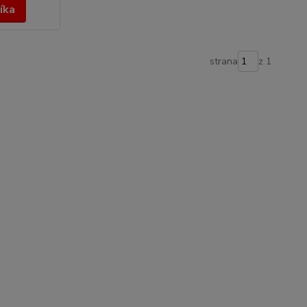
íka
strana
z 1