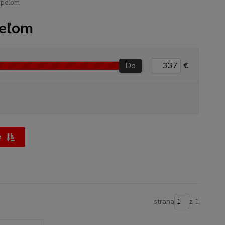
úpeľom
peľom
Do
€
e
strana
z 1