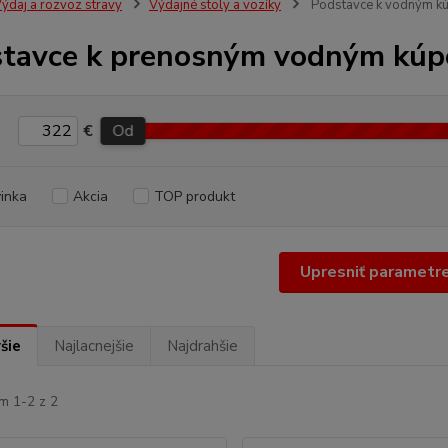
ýdaj a rozvoz stravy
Výdajné stoly a vozíky
Podstavce k vodným k
tavce k prenosným vodným kú
€
Od
inka
Akcia
TOP produkt
Upresniť parametr
šie
Najlacnejšie
Najdrahšie
m 1-2 z 2