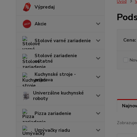
Úvod
V
Výpredaj
Pods
Akcie
Cena:
Stolové varné zariadenie
Stolové zariadenie
Nov
ostatné
Kuchynské stroje -
príprava
Univerzálne kuchynské
roboty
Najnov
Pizza zariadenie
Zobrazuje
Umývačky riadu