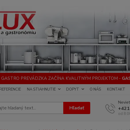
 GASTRO PREVÁDZKA ZAČÍNA KVALITNÝM PROJEKTOM -
GA
REFERENCIE
NA STIAHNUTIE
DOPYT
O NÁS
KONTAKT
Neviet
Hľadať
+421
od 8:0