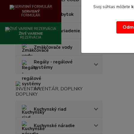
Svoj súhlas môžete
k
SERVISNÝ
Nerezový nábytok
FORMULÁR
Odmi
Obchodné zariadenie
ŽIVÉ VARENIE
REZERVÁCIA
Zmäkčovače vody
Regály - regálové
systémy
INVENTÁR, DOPLNKY
Kuchynský riad
Kuchynské náradie