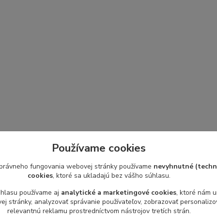
Používame cookies
právneho fungovania webovej stránky používame
nevyhnutné (techn
cookies
, ktoré sa ukladajú bez vášho súhlasu.
úhlasu používame aj
analytické a marketingové cookies
, ktoré nám 
j stránky, analyzovať správanie používateľov, zobrazovať personaliz
relevantnú reklamu prostredníctvom nástrojov tretích strán.