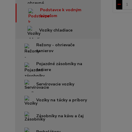
Podstavce k vodným
kúpeľom
Vozíky chladiace
Režony - ohrievače
tanierov
Pojazdné zásobníky na
taniere
Servírovacie vozíky
Vozíky na tácky a príbory
Zásobníky na kávu a čaj
Perkolátory