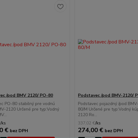
ec /pod BMV 2120/ PO-80
Podstavec /pod BMV-2120/ 
c PO-80 stabilný pre vodnú
Podstavec pojazdný /pod BMV
MV-2120 Určené pre typ:Vodný
80/M Určené pre typ:Vodný k
V...
2120 Ro...
€
/
ks
337,02 €
/
ks
0 €
274,00 €
bez DPH
bez DPH