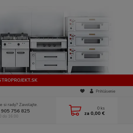
STROPROJEKT.SK
Prihlásenie
e si rady? Zavolajte.
0
ks
 905 756 825
za
0,00 €
0 do 16:00