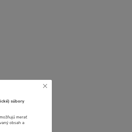
ické) súbory
umožňujú merať
ovaný obsah a