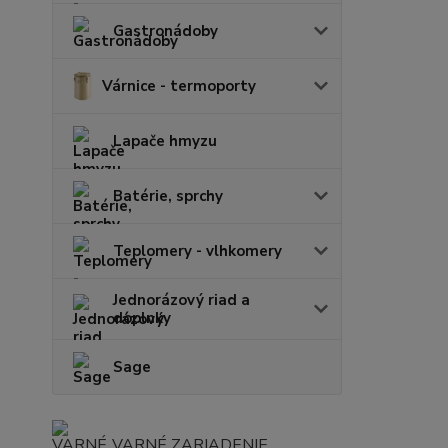
Gastronádoby
Várnice - termoporty
Lapače hmyzu
Batérie, sprchy
Teplomery - vlhkomery
Jednorázový riad a
doplnky
Sage
VARNÉ ZARIADENIE