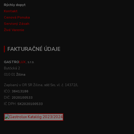
Rýchly dopyt
Kontakt
Cenová Ponuka
Servisný Zásah
Živé Varenie
FAKTURAČNÉ ÚDAJE
GASTRO
LUX
, s.r.o.
Bytčická 2
010 01
Žilina
Zapísaný v OR SR Žilina, odd:Sro, vl .č. 14372/L
IČO:
36413186
DIČ:
2020100533
IČ DPH:
SK2020100533