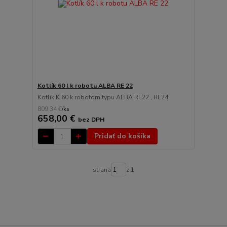
Kotlík 60 l k robotu ALBA RE 22
Kotlík K 60 k robotom typu ALBA RE22 , RE24
809,34 €
/
ks
658,00 €
bez DPH
Pridať do košíka
strana
z 1