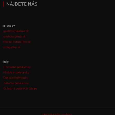
NÁJDETE NÁS
E-shopy
gastrozariadenie.sk
gastrohygiena.sk
thermo-future-box.sk
profigastro.sk
Info
Obchodné podmienky
Platobné podmienky
Dodacie podmienky
Záručné podmienky
Ochrana osobných údajov
Upravit sběr cookies.