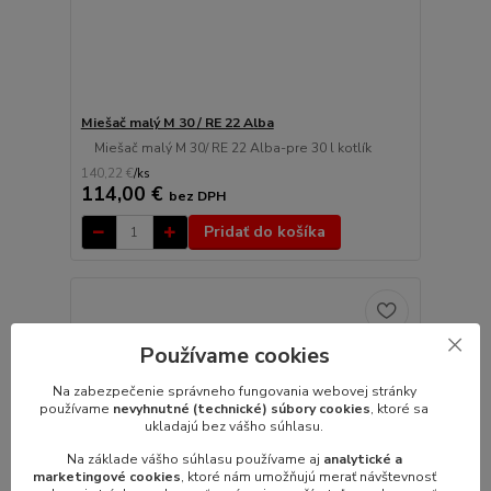
Miešač malý M 30 / RE 22 Alba
Miešač malý M 30/ RE 22 Alba-pre 30 l kotlík
140,22 €
/
ks
114,00 €
bez DPH
Pridať do košíka
Používame cookies
Na zabezpečenie správneho fungovania webovej stránky
používame
nevyhnutné (technické) súbory cookies
, ktoré sa
ukladajú bez vášho súhlasu.
Na základe vášho súhlasu používame aj
analytické a
marketingové cookies
, ktoré nám umožňujú merať návštevnosť