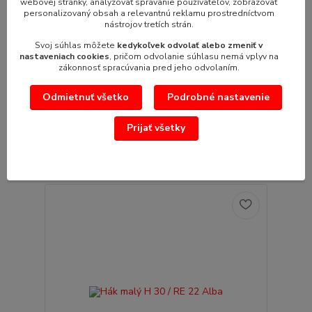
webovej stránky, analyzovať správanie používateľov, zobrazovať
personalizovaný obsah a relevantnú reklamu prostredníctvom
nástrojov tretích strán.
Svoj súhlas môžete
kedykoľvek odvolať alebo zmeniť v
nastaveniach cookies
, pričom odvolanie súhlasu nemá vplyv na
zákonnosť spracúvania pred jeho odvolaním.
Hák veľký H 60 / RE 22 Alba
Odmietnuť všetko
Podrobné nastavenie
Hák veľký H 60 / RE 22 Alba-pre 60 l kotlík
156,21 €
/
ks
Prijať všetky
127,00 €
bez DPH
Pridať do košíka