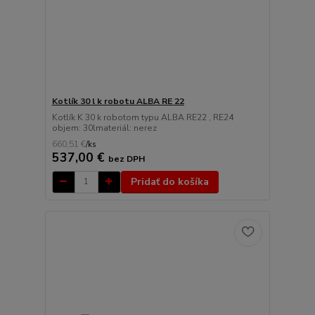
Kotlík 30 l k robotu ALBA RE 22
Kotlík K 30 k robotom typu ALBA RE22 , RE24
objem: 30lmateriál: nerez
660,51 €
/
ks
537,00 €
bez DPH
Pridať do košíka