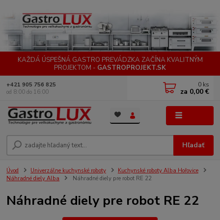
KAŽDÁ ÚSPEŠNÁ GASTRO PREVÁDZKA ZAČÍNA KVALITNÝM
PROJEKTOM -
GASTROPROJEKT.SK
0
ks
+421 905 756 825
za
0,00 €
od 8:00 do 16:00
Menu
Hľadať
Úvod
Univerzálne kuchynské roboty
Kuchynské roboty Alba Hořovice
Náhradné diely Alba
Náhradné diely pre robot RE 22
Náhradné diely pre robot RE 22