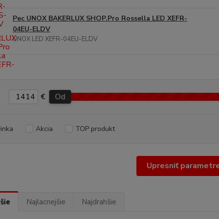
Pec UNOX BAKERLUX SHOP.Pro Rossella LED XEFR-
04EU-ELDV
UNOX LED XEFR-04EU-ELDV
€
Od
inka
Akcia
TOP produkt
Upresniť parametr
šie
Najlacnejšie
Najdrahšie