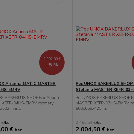
2 902,80 €
- 5 %
OX Arianna.MATIC MASTER
Pec UNOX BAKERLUX SHOP.
4HS-EMRV
Stefania MASTER XEFR-03
X BAKERLUX SHOP.Pro Ariana
Pec UNOX BAKERLUX SHOP.Pr
 XEFR-04HS-EMRV rozmery:
MASTER XEFR-03HS-EMRV ro
x502 mm ...
600x669x425 m...
 €
/
ks
2 465,54 €
/
ks
,00 €
2 004,50 €
bez
bez