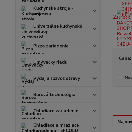
Kuchynské stroje -
príprava
2.
Univerzálne kuchynské
roboty
Pizza zariadenie
Cena:
Umývačky riadu
Nov
Výdaj a rozvoz stravy
Barová technológia
Chladiace zariadenie
Najnov
Chladiace a mraziace
zariadenia TEFCOLD