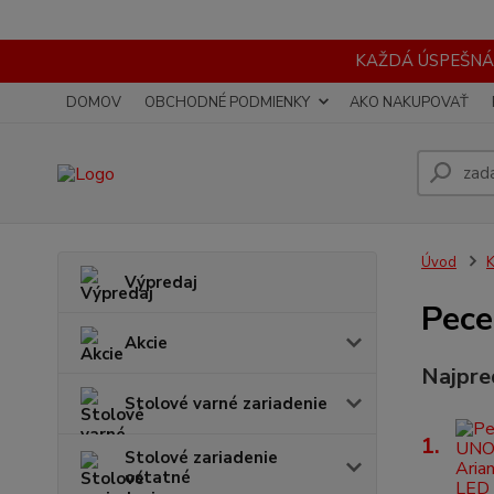
KAŽDÁ ÚSPEŠNÁ
DOMOV
OBCHODNÉ PODMIENKY
AKO NAKUPOVAŤ
Úvod
K
Výpredaj
Pec
Akcie
Najpre
Stolové varné zariadenie
1.
Stolové zariadenie
ostatné