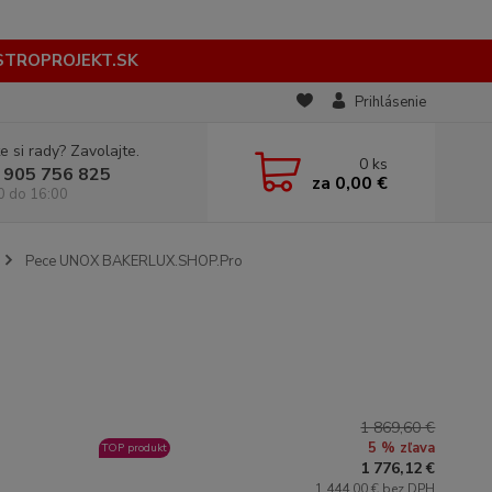
STROPROJEKT.SK
Prihlásenie
e si rady? Zavolajte.
0
ks
 905 756 825
za
0,00 €
0 do 16:00
Pece UNOX BAKERLUX.SHOP.Pro
1 869,60 €
5 % zľava
TOP produkt
1 776,12 €
1 444,00 € bez DPH