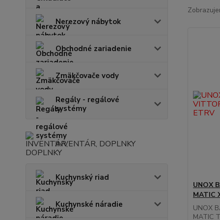
Zobrazuje
Nerezový nábytok
Obchodné zariadenie
Zmäkčovače vody
Regály - regálové
systémy
INVENTÁR, DOPLNKY
Kuchynský riad
UNOX B
MATIC 
Kuchynské náradie
UNOX B
MATIC 