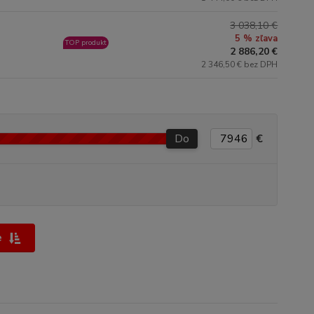
3 038,10 €
5 % zľava
TOP produkt
2 886,20 €
2 346,50 € bez DPH
Do
€
e