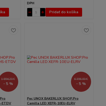
DPH
íka
Pridať do košíka
1 894,20 €
6 396,00 €
- 5 %
- 5 %
Pro
Pec UNOX BAKERLUX SHOP.Pro
S-ETDV
Camilla LED XEFR-10EU-ELRV