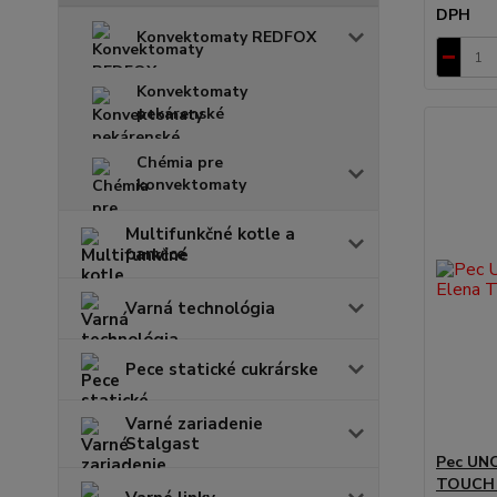
DPH
Konvektomaty REDFOX
Konvektomaty
pekárenské
Chémia pre
konvektomaty
Multifunkčné kotle a
panvice
Varná technológia
Pece statické cukrárske
Varné zariadenie
Stalgast
Pec UN
TOUCH 