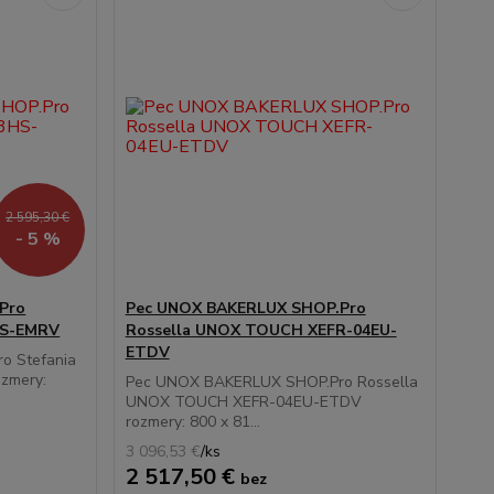
2 595,30 €
- 5 %
Pro
Pec UNOX BAKERLUX SHOP.Pro
HS-EMRV
Rossella UNOX TOUCH XEFR-04EU-
ETDV
o Stefania
zmery:
Pec UNOX BAKERLUX SHOP.Pro Rossella
UNOX TOUCH XEFR-04EU-ETDV
rozmery: 800 x 81...
3 096,53 €
/
ks
2 517,50 €
bez