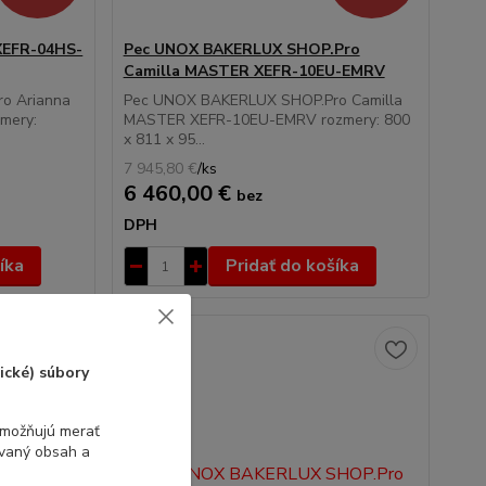
XEFR-04HS-
Pec UNOX BAKERLUX SHOP.Pro
Camilla MASTER XEFR-10EU-EMRV
o Arianna
Pec UNOX BAKERLUX SHOP.Pro Camilla
mery:
MASTER XEFR-10EU-EMRV rozmery: 800
x 811 x 95...
7 945,80 €
/
ks
6 460,00 €
bez
DPH
íka
Pridať do košíka
ické) súbory
umožňujú merať
ovaný obsah a