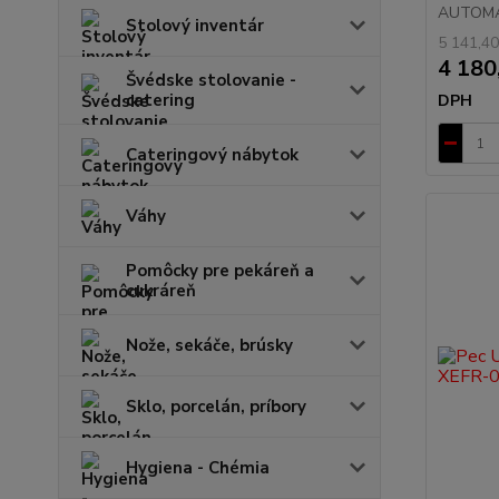
AUTOMAT
Stolový inventár
5 141,40
4 180
Švédske stolovanie -
catering
DPH
Cateringový nábytok
Váhy
Pomôcky pre pekáreň a
cukráreň
Nože, sekáče, brúsky
Sklo, porcelán, príbory
Hygiena - Chémia