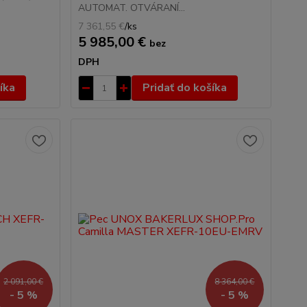
AUTOMAT. OTVÁRANÍ...
7 361,55 €
/
ks
5 985,00 €
bez
DPH
íka
Pridať do košíka
2 091,00 €
8 364,00 €
- 5 %
- 5 %