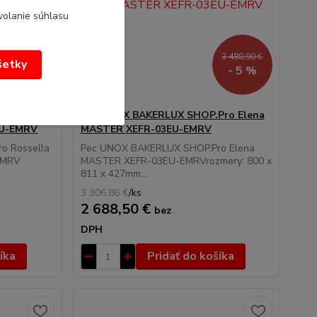
volanie súhlasu
4 366,50 €
3 480,90 €
všetky
- 5 %
- 5 %
Pro
Pec UNOX BAKERLUX SHOP.Pro Elena
EU-EMRV
MASTER XEFR-03EU-EMRV
o Rossella
Pec UNOX BAKERLUX SHOP.Pro Elena
EMRV
MASTER XEFR-03EU-EMRVrozmery: 800 x
811 x 427mm...
3 306,86 €
/
ks
2 688,50 €
bez
DPH
íka
Pridať do košíka