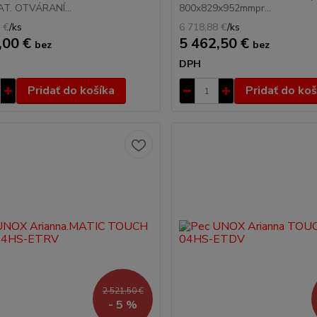
. OTVÁRANÍ...
800x829x952mmpr...
 €
/
ks
6 718,88 €
/
ks
,00 €
5 462,50 €
bez
bez
DPH
Pridať do košíka
Pridať do koš
2 521,50 €
- 5 %