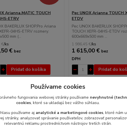
OX Arianna.MATIC TOUCH
Pec UNOX Arianna TOUCH 
4HS-ETRV
ETDV
X BAKERLUX SHOP.Pro Ariana
Pec UNOX BAKERLUX SHOP.Pr
XEFR-04HS-ETRV rozmery:
TOUCH XEFR-04HS-ETDV roz
500 mm (...
600x669x500 mm ...
 €
/
ks
1 986,45 €
/
ks
,50 €
1 615,00 €
bez
bez
DPH
Pridať do košíka
Pridať do koš
Používame cookies
právneho fungovania webovej stránky používame
nevyhnutné (techn
cookies
, ktoré sa ukladajú bez vášho súhlasu.
úhlasu používame aj
analytické a marketingové cookies
, ktoré nám 
j stránky, analyzovať správanie používateľov, zobrazovať personaliz
relevantnú reklamu prostredníctvom nástrojov tretích strán.