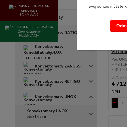
Svoj súhlas môžete
k
SERVISNÝ
FORMULÁR
Konvektomaty
Odmi
ŽIVÉ VARENIE
Konvektomaty RATIONAL
REZERVÁCIA
Pec UN
Konvektomaty
Vittor
ELECTROLUX
Pec UNO
MASTER 
Konvektomaty ZANUSSI
x 811 x 6
5 795,76
Konvektomaty RETIGO
4 712
DPH
Konvektomaty UNOX
Konvektomaty UNOX
elektrické