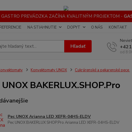
 GASTRO PREVÁDZKA ZAČÍNA KVALITNÝM PROJEKTOM -
GA
REFERENCIE
NA STIAHNUTIE
DOPYT
O NÁS
KONTAKT
Neviet
Hľadať
+421
od 8:0
onvektomaty
Konvektomaty UNOX
Cukrárenské a pekarenské pece
e UNOX BAKERLUX.SHOP.Pro
dávanejšie
Pec UNOX Arianna LED XEFR-04HS-ELDV
Pec UNOX BAKERLUX SHOP.Pro Arianna LED XEFR-04HS-ELDV