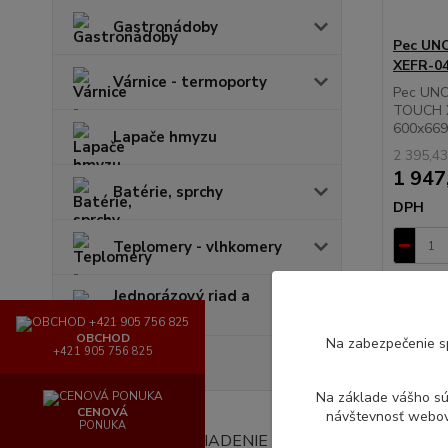
Gastronádoby
Pec UN
XEFR-0
Várnice - termoporty
Pec UNO
TOUCH 
600x669x
Lapače hmyzu
2 395,43
1 947
Batérie, sprchy
DPH
Teplomery - vlhkomery
Jednorázový riad a
doplnky
OBCHOD
Na zabezpečenie s
+421 905 756 825
Sage
Na základe vášho s
CENOVÁ
návštevnosť webove
PONUKA
VARNÉ ZARIADENIE