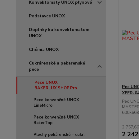
Konvektomaty UNOX plynové
Podstavce UNOX
Doplnky ku konvektomatom
UNOX
Chémia UNOX
Cukrárenské a pekarenské
pece
Pece UNOX
Pec UN
BAKERLUX.SHOP.Pro
XEFR-0
Pece konvenčné UNOX
Pec UNO
LineMicro
MASTER
600x669
Pece konvenčné UNOX
BakerTop
2 757,66
2 242
Plechy pekárenské - cukr.