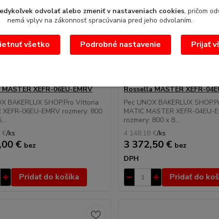
edykoľvek odvolať alebo zmeniť v nastaveniach cookies
, pričom od
nemá vplyv na zákonnosť spracúvania pred jeho odvolaním.
6 100,80 €
etnuť všetko
Podrobné nastavenie
Prijať 
- 5 %
OX BAKERLUX SHOP.Pro
Pec UNOX BAKERLUX SHOP.
ia MASTER XEFR-06EU-EMRV
Rossella MASTER XEFR-04
X BAKERLUX SHOP.Pro Vittoria
Pec UNOX BAKERLUX SHOP.Pr
XEFR-06EU-EMRV rozmery: 800
MATIC MASTER XEFR-04EU-
...
rozmery: 800 x 8...
 €
/
ks
4 148,18 €
/
ks
,00 €
3 372,50 €
bez
bez
DPH
Pridať do košíka
Pridať do koš