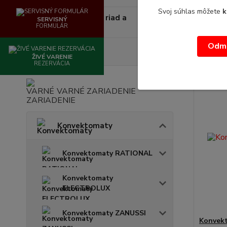
dopytu/T
Svoj súhlas môžete
k
Jednorázový riad a
/
ks
SERVISNÝ
doplnky
FORMULÁR
Odmi
Sage
ŽIVÉ VARENIE
REZERVÁCIA
VARNÉ ZARIADENIE
Konvektomaty
Konvektomaty RATIONAL
Konvektomaty
ELECTROLUX
Konvektomaty ZANUSSI
Konvek