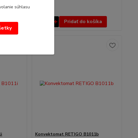
volanie súhlasu
/
ks
íka
Pridať do košíka
všetky
i
Konvektomat RETIGO B1011b