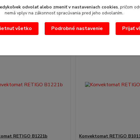
echnic...
dopytu/Technic...
edykoľvek odvolať alebo zmeniť v nastaveniach cookies
, pričom od
/
ks
nemá vplyv na zákonnosť spracúvania pred jeho odvolaním.
Pridať do košíka
Pridať do koš
etnuť všetko
Podrobné nastavenie
Prijať 
tomat RETIGO B1221b
Konvektomat RETIGO B1011