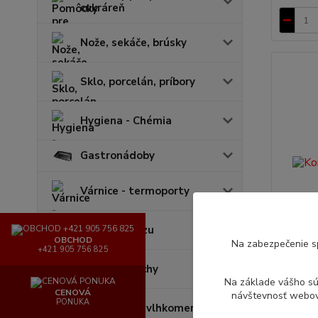
cukráreň
Nože, sekáče, brúsky
Sklo, porcelán, príbory
Hygiena - Chémia
Gastronádoby
Várnice - termoporty
Lapače hmyzu
OBCHOD
Na zabezpečenie s
+421 905 756 825
Batérie, sprchy
Konvek
Na základe vášho s
CENOVÁ
návštevnosť webove
Blue Vi
PONUKA
Teplomery - vlhkomery
B 2021 i