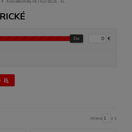
Konvektomaty RETIGO BLUE - EL
TRICKÉ
Do
€
e
strana
z 1