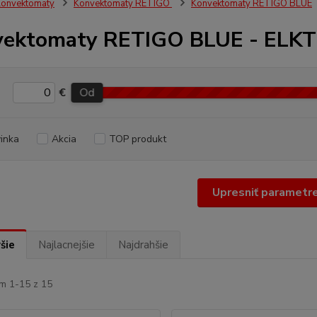
onvektomaty
Konvektomaty RETIGO
Konvektomaty RETIGO BLUE
vektomaty RETIGO BLUE - ELK
€
Od
inka
Akcia
TOP produkt
Upresniť parametr
šie
Najlacnejšie
Najdrahšie
m 1-15 z 15