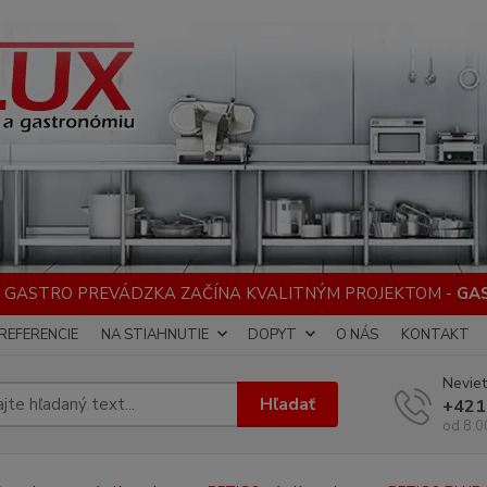
 GASTRO PREVÁDZKA ZAČÍNA KVALITNÝM PROJEKTOM -
GA
REFERENCIE
NA STIAHNUTIE
DOPYT
O NÁS
KONTAKT
Neviet
Hľadať
+421
od 8:0