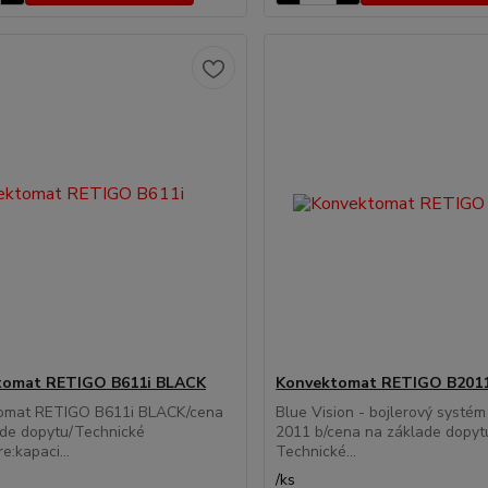
tomat RETIGO B611i BLACK
Konvektomat RETIGO B201
omat RETIGO B611i BLACK/cena
Blue Vision - bojlerový systé
ade dopytu/Technické
2011 b/cena na základe dopyt
e:kapaci...
Technické...
/
ks