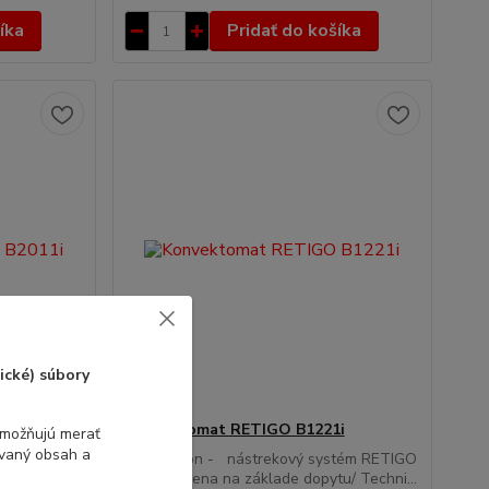
íka
Pridať do košíka
ické) súbory
i
Konvektomat RETIGO B1221i
umožňujú merať
ovaný obsah a
stém RETIGO
Blue Vision - nástrekový systém RETIGO
B 1221 i/cena na základe dopytu/ Techni...