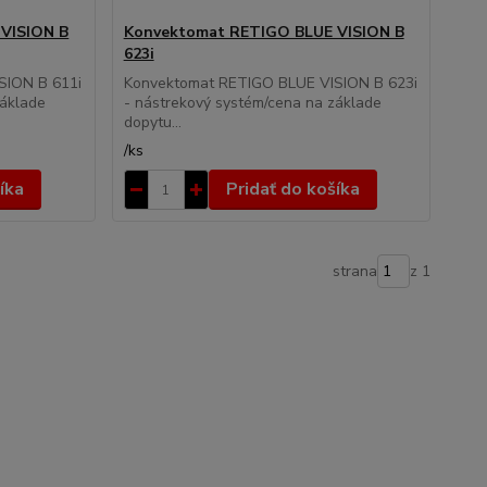
VISION B
Konvektomat RETIGO BLUE VISION B
623i
SION B 611i
Konvektomat RETIGO BLUE VISION B 623i
základe
- nástrekový systém/cena na základe
dopytu...
/
ks
íka
Pridať do košíka
strana
z 1