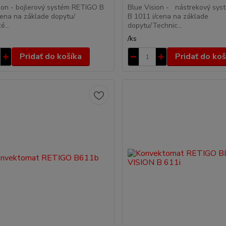
ion - bojlerový systém RETIGO B
Blue Vision - nástrekový sy
ena na základe dopytu/
B 1011 i/cena na základe
é...
dopytu/Technic...
/
ks
Pridať do košíka
Pridať do koš