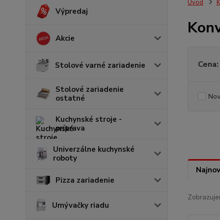
Úvod
K
Výpredaj
Kon
Akcie
Cena:
Stolové varné zariadenie
Stolové zariadenie
Nov
ostatné
Kuchynské stroje -
príprava
Univerzálne kuchynské
roboty
Najnov
Pizza zariadenie
Zobrazuje
Umývačky riadu