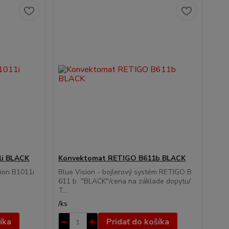
1i BLACK
Konvektomat RETIGO B611b BLACK
ion B1011i
Blue Vision - bojlerový systém RETIGO B
611 b "BLACK"/cena na základe dopytu/
T...
/
ks
íka
Pridať do košíka