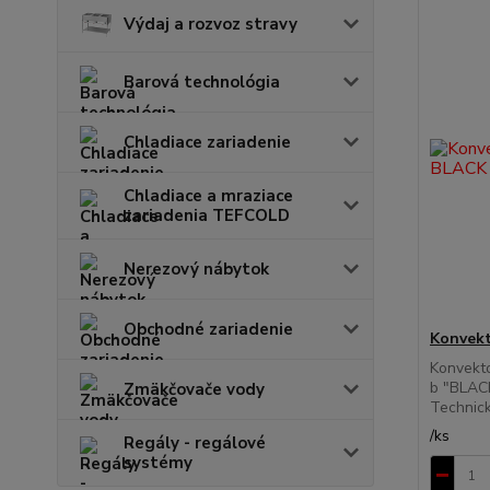
Výdaj a rozvoz stravy
Barová technológia
Chladiace zariadenie
Chladiace a mraziace
zariadenia TEFCOLD
Nerezový nábytok
Obchodné zariadenie
Konvek
Konvekt
b "BLAC
Zmäkčovače vody
Technick.
/
ks
Regály - regálové
systémy