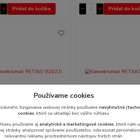
Pridať do košíka
Pridať do koš
Používame cookies
právneho fungovania webovej stránky používame
nevyhnutné (techn
cookies
, ktoré sa ukladajú bez vášho súhlasu.
tomat RETIGO B2021i
Konvektomat RETIGO B2011
úhlasu používame aj
analytické a marketingové cookies
, ktoré nám 
j stránky, analyzovať správanie používateľov, zobrazovať personaliz
sion - nástrekový systém RETIGO
Blue Vision - nástrekový sy
relevantnú reklamu prostredníctvom nástrojov tretích strán.
/cena na základe
B 2011 i/cena na základe