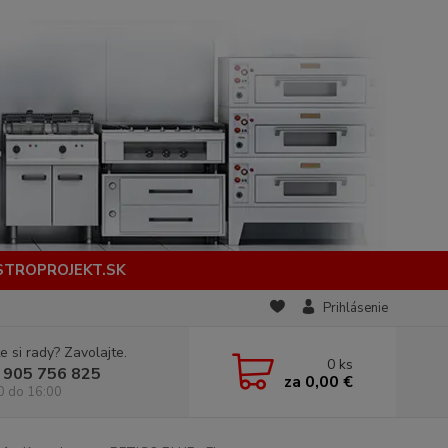
STROPROJEKT.SK
Prihlásenie
e si rady? Zavolajte.
0
ks
 905 756 825
za
0,00 €
0 do 16:00