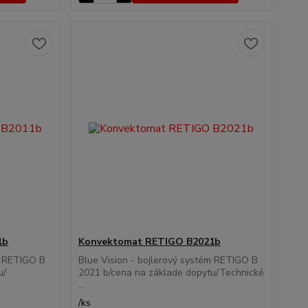
1b
Konvektomat RETIGO B2021b
m RETIGO B
Blue Vision - bojlerový systém RETIGO B
u/
2021 b/cena na základe dopytu/Technické
...
/
ks