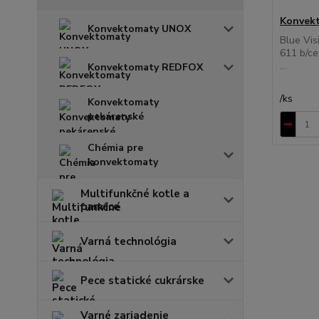
Konvek
Konvektomaty UNOX
Blue Vis
611 b/ce
...
Konvektomaty REDFOX
/
ks
Konvektomaty
pekárenské
Chémia pre
konvektomaty
Multifunkčné kotle a
panvice
Varná technológia
Pece statické cukrárske
Varné zariadenie