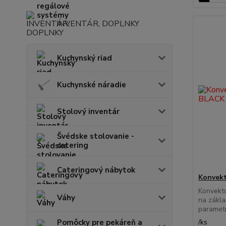
INVENTÁR, DOPLNKY
Kuchynský riad
Kuchynské náradie
Stolový inventár
Švédske stolovanie -
catering
Cateringový nábytok
Konvek
Konvekt
Váhy
na zákl
parametr
Pomôcky pre pekáreň a
/
ks