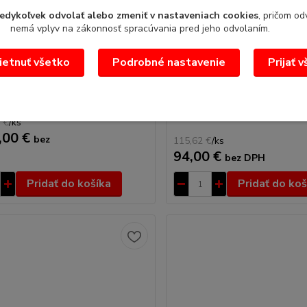
1 837,62 €
edykoľvek odvolať alebo zmeniť v nastaveniach cookies
, pričom od
- 5 %
nemá vplyv na zákonnosť spracúvania pred jeho odvolaním.
 vakuová VBD-6
Matrica 1D (DF 10)
etnuť všetko
Podrobné nastavenie
Prijať 
vakuová, výkon 6m3/h, VBD-6
Matrica 1 dielna (DF 10) Matri
(šxhxv): 355x445x420mmpríkon
jednodielnu misku k stroju DF
.
 €
/
ks
,00 €
bez
115,62 €
/
ks
94,00 €
bez DPH
Pridať do košíka
Pridať do koš