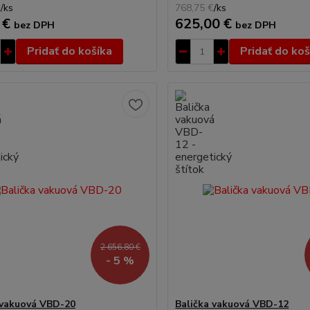
€
/
ks
768,75 €
/
ks
 €
625,00 €
bez DPH
bez DPH
Pridať do košíka
Pridať do koš
2 656,80 €
- 5 %
 vakuová VBD-20
Balička vakuová VBD-12