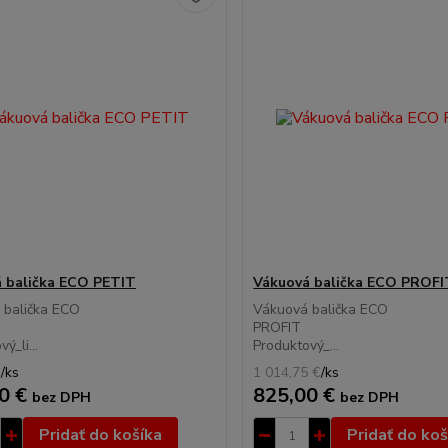
 balička ECO PETIT
Vákuová balička ECO PROFI
 balička ECO
Vákuová balička ECO
ETIT
PROFI
ý_li...
Produktový_...
€
/
ks
1 014,75 €
/
ks
0 €
825,00 €
bez DPH
bez DPH
Pridať do košíka
Pridať do koš