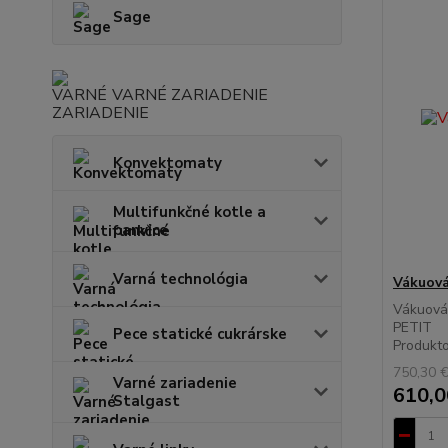
Sage
VARNÉ ZARIADENIE
Konvektomaty
Multifunkčné kotle a
panvice
Varná technológia
Vákuová
Vákuová
P
Pece statické cukrárske
Produktov
750,30 
Varné zariadenie
610,0
Stalgast