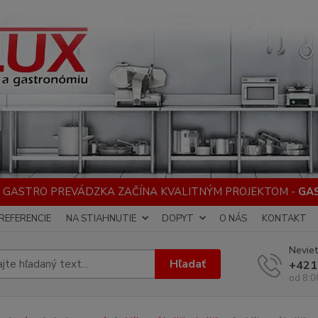
 GASTRO PREVÁDZKA ZAČÍNA KVALITNÝM PROJEKTOM -
GA
REFERENCIE
NA STIAHNUTIE
DOPYT
O NÁS
KONTAKT
Neviet
Hľadať
+421
od 8:0