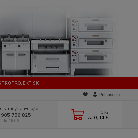
STROPROJEKT.SK
Prihlásenie
e si rady? Zavolajte.
0
ks
 905 756 825
za
0,00 €
0 do 16:00