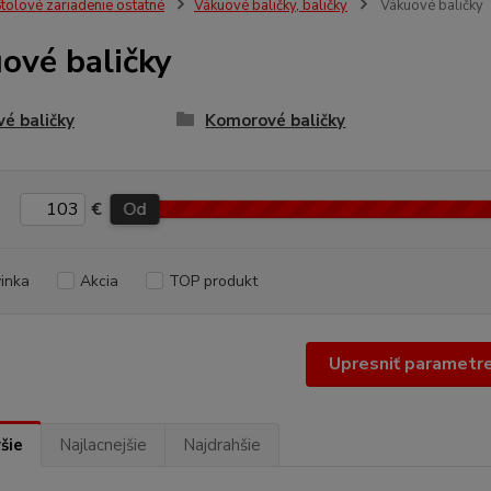
tolové zariadenie ostatné
Vákuové baličky, baličky
Vákuové baličky
ové baličky
vé baličky
Komorové baličky
€
Od
inka
Akcia
TOP produkt
Upresniť parametr
šie
Najlacnejšie
Najdrahšie