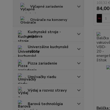
103,32 
Výčapné zariadenie
84,00
Otvárače na konzervy
Kuchynské stroje -
príprava
Univerzálne kuchynské
roboty
Pizza zariadenie
Umývačky riadu
Výdaj a rozvoz stravy
Barová technológia
Balička