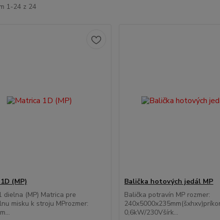
m 1-24 z 24
 1D (MP)
Balička hotových jedál MP
1 dielna (MP) Matrica pre
Balička potravín MP rozmer:
lnu misku k stroju MProzmer:
240x5000x235mm(šxhxv)príkon
...
0,6kW/230Všírk...