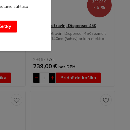
309,96 €
volanie súhlasu
- 5 %
Balička potravín, Dispenser 45K
všetky
ca pre
Balička potravín, Dispenser 45K rozmer:
10
485x600x140mm(šxhxv) príkon elektro:
0,1...
293,97 €
/
ks
239,00 €
bez DPH
íka
Pridať do košíka