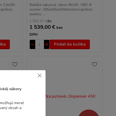
on 12m3/h
Balička vakuová, výkon 8m3/h, VBD-8
)príkon
rozmer: 395x465x450mm(šxhxv)príkon
elektro: ...
1 892,97 €
/
ks
1 539,00 €
bez
DPH
íka
Pridať do košíka
ické) súbory
umožňujú merať
ovaný obsah a