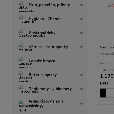
Sklo, porcelán, príbory
Hygiena - Chémia
Gastronádoby
Várnice - termoporty
Vákuová
Vákuová
Lapače hmyzu
Produkto
1 463,70
Batérie, sprchy
1 190
DPH
Teplomery - vlhkomery
Jednorázový riad a
doplnky