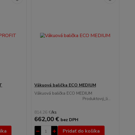
T
Vákuová balička ECO MEDIUM
Vákuová balička ECO MEDIUM
T
Produktový_li...
814,26 €
/
ks
662,00 €
bez DPH
íka
Pridať do košíka