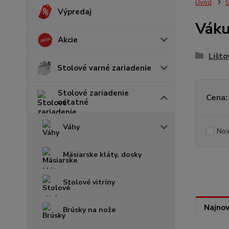
Úvod
S
Výpredaj
Váku
Akcie
Lišto
Stolové varné zariadenie
Stolové zariadenie
Cena:
ostatné
Váhy
Nov
Mäsiarske kláty, dosky
Stolové vitríny
Najnov
Brúsky na nože