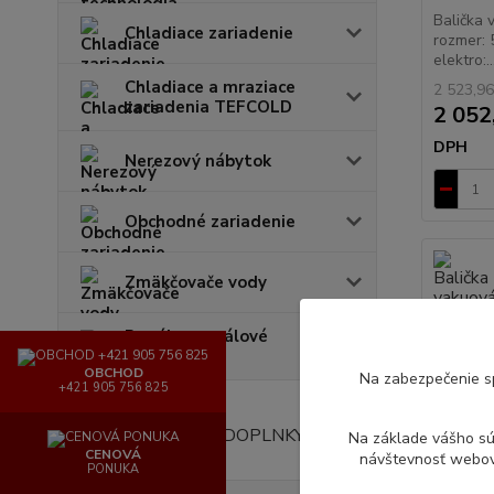
Balička
Chladiace zariadenie
rozmer:
elektro:..
Chladiace a mraziace
2 523,96
zariadenia TEFCOLD
2 052
DPH
Nerezový nábytok
Obchodné zariadenie
Zmäkčovače vody
Regály - regálové
systémy
OBCHOD
Na zabezpečenie s
+421 905 756 825
INVENTÁR, DOPLNKY
Na základe vášho s
CENOVÁ
návštevnosť webove
PONUKA