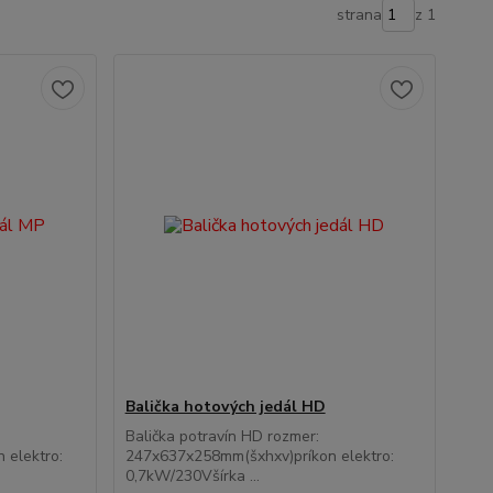
strana
z 1
Balička hotových jedál HD
Balička potravín HD rozmer:
 elektro:
247x637x258mm(šxhxv)príkon elektro:
0,7kW/230Všírka ...