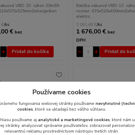
 vakuová VBD-20 výkon 20m3/h
Balička vakuová VBD-12 výk
 510x570x525mm(šxhxv)príkon
rozmer: 435x520x450mm(šxhxv
.
elektro:...
 €
/
ks
2 061,48 €
/
ks
,00 €
1 676,00 €
bez
bez
DPH
Pridať do košíka
Pridať do koš
Používame cookies
právneho fungovania webovej stránky používame
nevyhnutné (techn
cookies
, ktoré sa ukladajú bez vášho súhlasu.
úhlasu používame aj
analytické a marketingové cookies
, ktoré nám 
j stránky, analyzovať správanie používateľov, zobrazovať personaliz
relevantnú reklamu prostredníctvom nástrojov tretích strán.