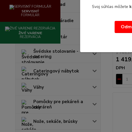
Kuchynský riad
Svoj súhlas môžete
k
SERVISNÝ
FORMULÁR
Kuchynské náradie
Balička
Odmi
ŽIVÉ VARENIE
Balička 
Stolový inventár
REZERVÁCIA
rozmer 
elektro:..
Švédske stolovanie -
1 745,37
catering
1 419
DPH
Cateringový nábytok
Váhy
Pomôcky pre pekáreň a
cukráreň
Nože, sekáče, brúsky