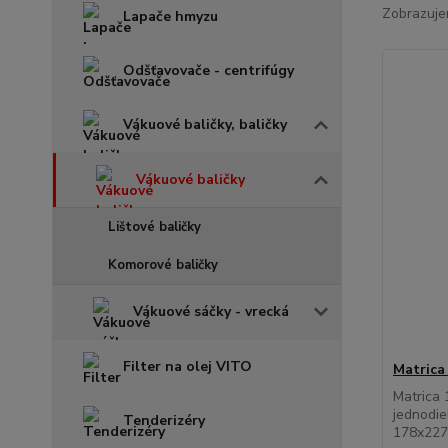
Zobrazuje
Lapače hmyzu
Odšťavovače - centrifúgy
Vákuové baličky, baličky
Vákuové baličky
Lištové baličky
Komorové baličky
Vákuové sáčky - vrecká
Filter na olej VITO
Matrica
Matrica 
jednodie
Tenderizéry
178x227m