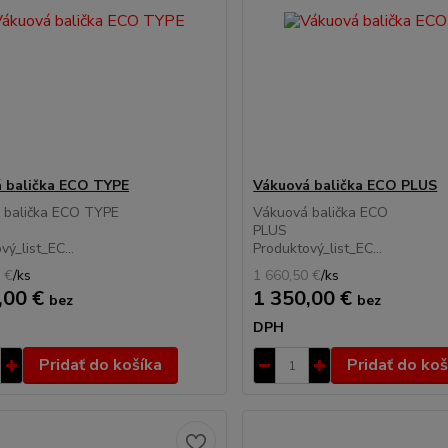
 balička ECO TYPE
Vákuová balička ECO PLUS
 balička ECO TYPE
Vákuová balička ECO
PLUS
vý_list_EC...
Produktový_list_EC...
 €
/
ks
1 660,50 €
/
ks
,00 €
1 350,00 €
bez
bez
DPH
Pridať do košíka
Pridať do koš