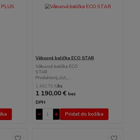
Vákuová balička ECO STAR
Vákuová balička ECO
STAR
Produktový_list_...
1 463,70 €
/
ks
1 190,00 €
bez
DPH
íka
Pridať do košíka