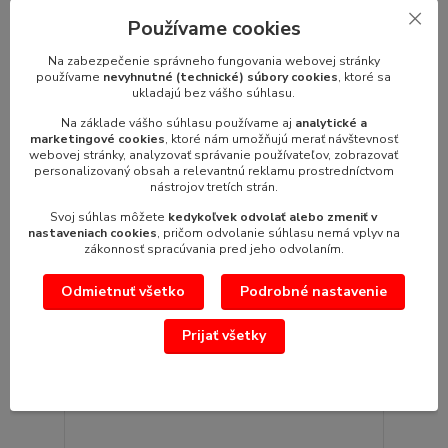
Prístroj na zaparenie kávy, čaju, zeleniny a varenie
Používame cookies
vodyPerkolátor 12Rozmerypri...
175,89 €
Na zabezpečenie správneho fungovania webovej stránky
/
ks
143,00 €
používame
nevyhnutné (technické) súbory cookies
, ktoré sa
bez DPH
ukladajú bez vášho súhlasu.
Pridať do košíka
Na základe vášho súhlasu používame aj
analytické a
marketingové cookies
, ktoré nám umožňujú merať návštevnosť
webovej stránky, analyzovať správanie používateľov, zobrazovať
personalizovaný obsah a relevantnú reklamu prostredníctvom
nástrojov tretích strán.
Svoj súhlas môžete
kedykoľvek odvolať alebo zmeniť v
nastaveniach cookies
, pričom odvolanie súhlasu nemá vplyv na
zákonnosť spracúvania pred jeho odvolaním.
Odmietnuť všetko
Podrobné nastavenie
Prijať všetky