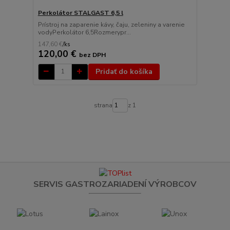
Perkolátor STALGAST 6,5 l
Prístroj na zaparenie kávy, čaju, zeleniny a varenie
vodyPerkolátor 6,5Rozmerypr...
147,60 €
/
ks
120,00 €
bez DPH
Pridať do košíka
strana
z 1
SERVIS GASTROZARIADENÍ VÝROBCOV