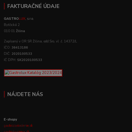
FAKTURAČNÉ ÚDAJE
GASTRO
LUX
, s.r.o.
Bytčická 2
010 01
Žilina
Zapísaný v OR SR Žilina, odd:Sro, vl .č. 14372/L
IČO:
36413186
DIČ:
2020100533
IČ DPH:
SK2020100533
NÁJDETE NÁS
E-shopy
gastrozariadenie.sk
gastrohygiena.sk