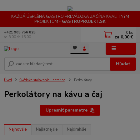
KAŽDÁ ÚSPEŠNÁ GASTRO PREVÁDZKA ZAČÍNA KVALITNÝM
PROJEKTOM -
GASTROPROJEKT.SK
0
ks
+421 905 756 825
za
0,00 €
od 8:00 do 16:00
Menu
Hľadať
Úvod
Švédske stolovanie - catering
Perkolátory
Perkolátory na kávu a čaj
Upresniť parametre
Najnovšie
Najlacnejšie
Najdrahšie