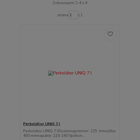
Zobrazujem 1-4 z 4
strana
z 1
Perkolátor UNIQ 7 l
Perkolátor UNIQ 7 lRozmerypriemer: 225 mmvýška:
450 mmnapätie: 220-240 Vpríkon:...