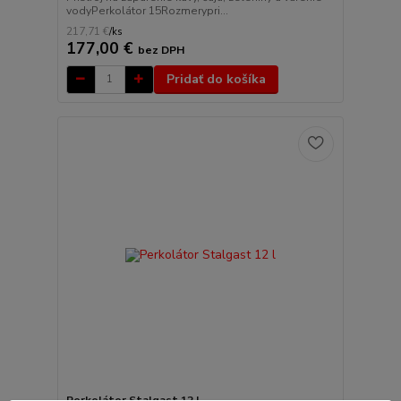
vodyPerkolátor 15Rozmerypri...
217,71 €
/
ks
177,00 €
bez DPH
Pridať do košíka
Perkolátor Stalgast 12 l