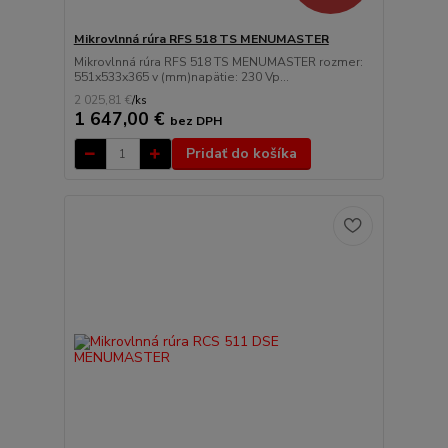
Mikrovlnná rúra RFS 518 TS MENUMASTER
Mikrovlnná rúra RFS 518 TS MENUMASTER rozmer:
551x533x365 v (mm)napätie: 230 Vp...
2 025,81 €
/
ks
1 647,00 €
bez DPH
Pridať do košíka