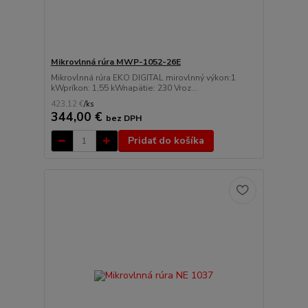
Mikrovlnná rúra MWP-1052-26E
Mikrovlnná rúra EKO DIGITAL mirovlnný výkon:1
kWpríkon: 1,55 kWnapätie: 230 Vroz...
423,12 €
/
ks
344,00 €
bez DPH
Pridať do košíka