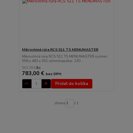
Mikrovlnná rúra RCS 511 TS MENUMASTER
Mikrovlnná rúra RCS 511 TS MENUMASTER rozmer:
559 x 483 x 352 v(mm)napätie: 230 ...
963,09 €
/
ks
783,00 €
bez DPH
Pridať do košíka
strana
z 1