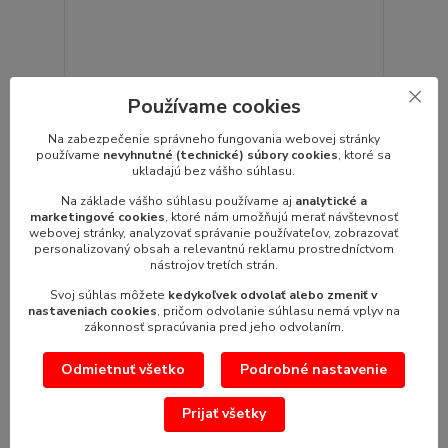
Používame cookies
Mikrovlnná rúra NE 1037
Mikrovlnná rúra NE 1037 mikrovlnný výkon:1
Na zabezpečenie správneho fungovania webovej stránky
kWpríkon:1,5 kWnapätie: 230 Vrozmer:5...
používame
nevyhnutné (technické) súbory cookies
, ktoré sa
ukladajú bez vášho súhlasu.
894,21 €
/
ks
727,00 €
bez DPH
Na základe vášho súhlasu používame aj
analytické a
marketingové cookies
, ktoré nám umožňujú merať návštevnosť
Pridať do košíka
webovej stránky, analyzovať správanie používateľov, zobrazovať
personalizovaný obsah a relevantnú reklamu prostredníctvom
nástrojov tretích strán.
Svoj súhlas môžete
kedykoľvek odvolať alebo zmeniť v
nastaveniach cookies
, pričom odvolanie súhlasu nemá vplyv na
zákonnosť spracúvania pred jeho odvolaním.
Odmietnuť všetko
Podrobné nastavenie
Prijať všetky