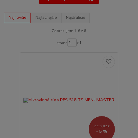
Najnovšie
Najlacnejšie
Najdrahšie
Zobrazujem 1-6 z 6
strana
z 1
2 132,82 €
- 5 %