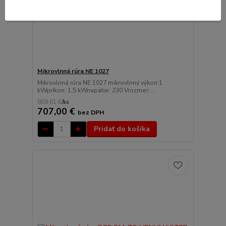
Mikrovlnná rúra NE 1027
Mikrovlnná rúra NE 1027 mikrovlnný výkon:1
kWpríkon: 1,5 kWnapätie: 230 Vrozmer:...
869,61 €
/
ks
707,00 €
bez DPH
Pridať do košíka