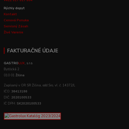
+421 917 817 804
Rýchly dopyt
Kontakt
Cenová Ponuka
Servisný Zásah
Živé Varenie
FAKTURAČNÉ ÚDAJE
GASTRO
LUX
, s.r.o.
Bytčická 2
010 01
Žilina
Zapísaný v OR SR Žilina, odd:Sro, vl .č. 14372/L
IČO:
36413186
DIČ:
2020100533
IČ DPH:
SK2020100533