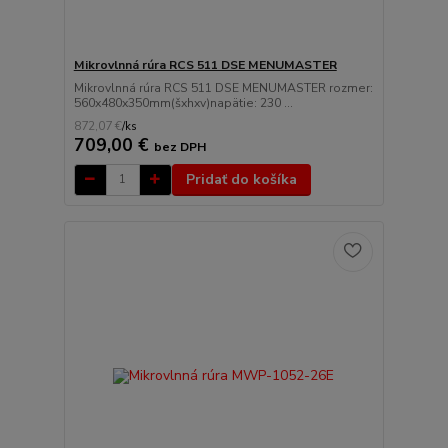
Mikrovlnná rúra RCS 511 DSE MENUMASTER
Mikrovlnná rúra RCS 511 DSE MENUMASTER rozmer:
560x480x350mm(šxhxv)napätie: 230 ...
872,07 €
/
ks
709,00 €
bez DPH
Pridať do košíka