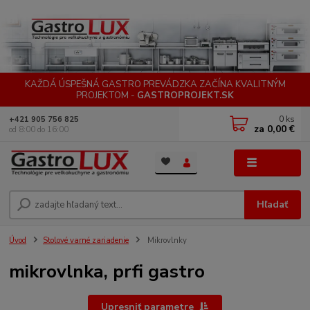
KAŽDÁ ÚSPEŠNÁ GASTRO PREVÁDZKA ZAČÍNA KVALITNÝM
PROJEKTOM -
GASTROPROJEKT.SK
0
ks
+421 905 756 825
za
0,00 €
od 8:00 do 16:00
Menu
Hľadať
Úvod
Stolové varné zariadenie
Mikrovlnky
mikrovlnka, prfi gastro
Upresniť parametre