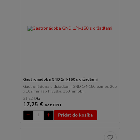
Gastronádoba GND 1/4-150 s držadlami
Gastronádoba s držadlami GND 1/4-150rozmer: 265
x 162 mm (š x h)výška: 150 mmobj...
21,22 €
/
ks
17,25 €
bez DPH
Pridať do košíka