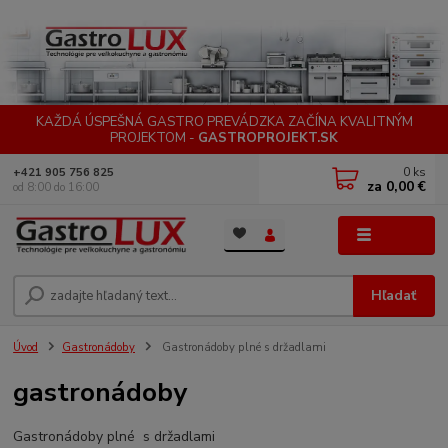
KAŽDÁ ÚSPEŠNÁ GASTRO PREVÁDZKA ZAČÍNA KVALITNÝM
PROJEKTOM -
GASTROPROJEKT.SK
0
ks
+421 905 756 825
za
0,00 €
od 8:00 do 16:00
Menu
Hľadať
Úvod
Gastronádoby
Gastronádoby plné s držadlami
gastronádoby
Gastronádoby plné s držadlami