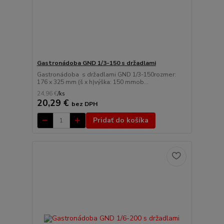
Gastronádoba GND 1/3-150 s držadlami
Gastronádoba s držadlami GND 1/3-150rozmer:
176 x 325 mm (š x h)výška: 150 mmob...
24,96 €
/
ks
20,29 €
bez DPH
Pridať do košíka