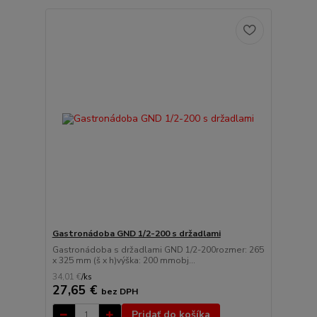
Gastronádoba GND 1/2-200 s držadlami
Gastronádoba s držadlami GND 1/2-200rozmer: 265
x 325 mm (š x h)výška: 200 mmobj...
34,01 €
/
ks
27,65 €
bez DPH
Pridať do košíka