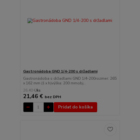
Gastronádoba GND 1/4-200 s držadlami
Gastronádoba s držadlami GND 1/4-200rozmer: 265
x 162 mm (š x h)výška: 200 mmobj...
26,40 €
/
ks
21,46 €
bez DPH
Pridať do košíka