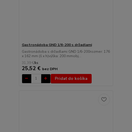
Gastronádoba GND 1/6-200 s držadlami
Gastronádoba s držadlami GND 1/6-200rozmer: 176
x 162 mm (š x h)výška: 200 mmobj...
31,39 €
/
ks
25,52 €
bez DPH
Pridať do košíka