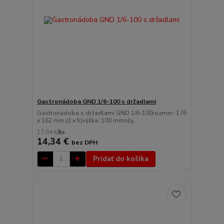
Gastronádoba GND 1/6-100 s držadlami
Gastronádoba s držadlami GND 1/6-100rozmer: 176
x 162 mm (š x h)výška: 100 mmobj...
17,64 €
/
ks
14,34 €
bez DPH
Pridať do košíka