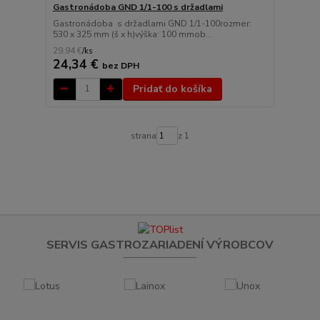
Gastronádoba GND 1/1-100 s držadlami
Gastronádoba s držadlami GND 1/1-100rozmer:
530 x 325 mm (š x h)výška: 100 mmob...
29,94 €
/
ks
24,34 €
bez DPH
Pridať do košíka
strana
z 1
SERVIS GASTROZARIADENÍ VÝROBCOV