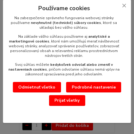
Používame cookies
Na zabezpečenie správneho fungovania webovej stránky
používame
nevyhnutné (technické) súbory cookies
, ktoré sa
ukladajú bez vášho súhlasu.
Na základe vášho súhlasu používame aj
analytické a
marketingové cookies
, ktoré nám umožňujú merať návštevnosť
webovej stránky, analyzovať správanie používateľov, zobrazovať
personalizovaný obsah a relevantnú reklamu prostredníctvom
nástrojov tretích strán.
Svoj súhlas môžete
kedykoľvek odvolať alebo zmeniť v
nastaveniach cookies
, pričom odvolanie súhlasu nemá vplyv na
zákonnosť spracúvania pred jeho odvolaním.
Odmietnuť všetko
Podrobné nastavenie
Gastronádoba GND 1/3-100 s držadlami
Gastronádoba s držadlami GND 1/3-100rozmer:
Prijať všetky
176 x 325 mm (š x h)výška: 100 mmob...
18,52 €
/
ks
15,06 €
bez DPH
Pridať do košíka