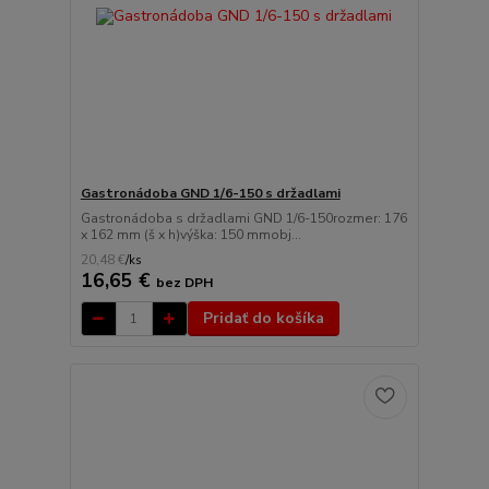
Gastronádoba GND 1/6-150 s držadlami
Gastronádoba s držadlami GND 1/6-150rozmer: 176
x 162 mm (š x h)výška: 150 mmobj...
20,48 €
/
ks
16,65 €
bez DPH
Pridať do košíka