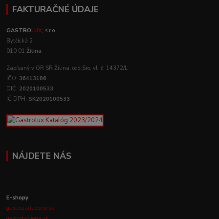
FAKTURAČNÉ ÚDAJE
GASTRO
LUX
, s.r.o.
Bytčická 2
010 01
Žilina
Zapísaný v OR SR Žilina, odd:Sro, vl .č. 14372/L
IČO:
36413186
DIČ:
2020100533
IČ DPH:
SK2020100533
NÁJDETE NÁS
E-shopy
gastrozariadenie.sk
gastrohygiena.sk