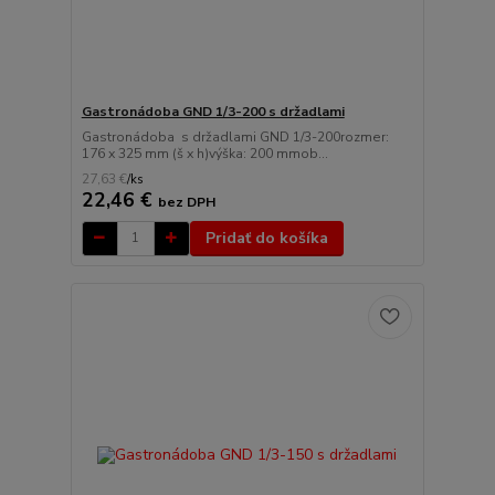
Gastronádoba GND 1/3-200 s držadlami
Gastronádoba s držadlami GND 1/3-200rozmer:
176 x 325 mm (š x h)výška: 200 mmob...
27,63 €
/
ks
22,46 €
bez DPH
Pridať do košíka