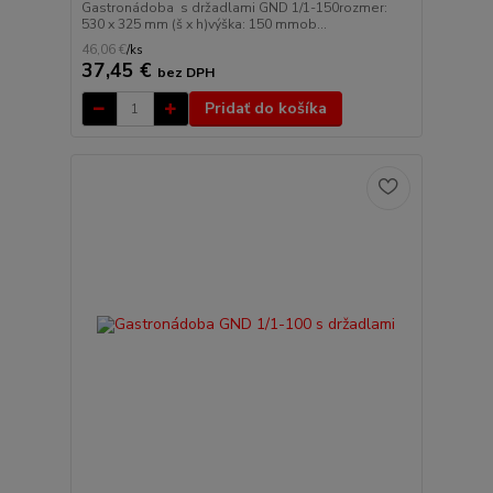
Gastronádoba s držadlami GND 1/1-150rozmer:
530 x 325 mm (š x h)výška: 150 mmob...
46,06 €
/
ks
37,45 €
bez DPH
Pridať do košíka