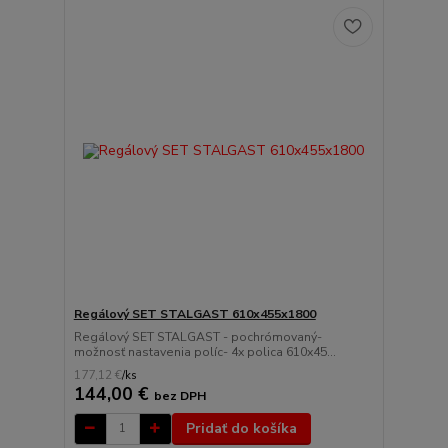
Regálový SET STALGAST 610x455x1800
Regálový SET STALGAST - pochrómovaný-
možnosť nastavenia políc- 4x polica 610x45...
177,12 €
/
ks
144,00 €
bez DPH
Pridať do košíka