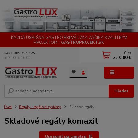
KAŽDÁ ÚSPEŠNÁ GASTRO PREVÁDZKA ZAČÍNA KVALITNÝM
PROJEKTOM -
GASTROPROJEKT.SK
0
ks
+421 905 756 825
za
0,00 €
od 8:00 do 16:00
Menu
Hľadať
Úvod
Regály - regálové systémy
Skladové regály
Skladové regály komaxit
Upresniť parametre