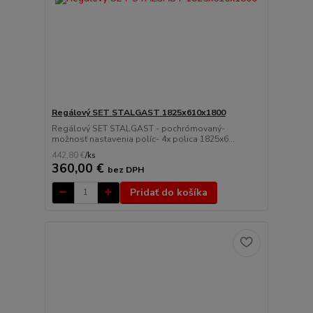
Regálový SET STALGAST 1825x610x1800
Regálový SET STALGAST - pochrómovaný-
možnosť nastavenia políc- 4x polica 1825x6...
442,80 €
/
ks
360,00 €
bez DPH
Pridať do košíka