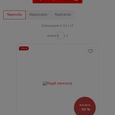
Najnovšie
Najlacnejšie
Najdrahšie
Zobrazujem 1-12 z 12
strana
z 1
Akcia
492,00 €
- 50 %