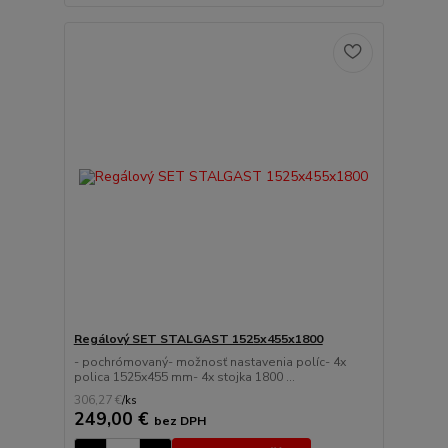
Regálový SET STALGAST 1525x455x1800
- pochrómovaný- možnosť nastavenia políc- 4x
polica 1525x455 mm- 4x stojka 1800 ...
306,27 €
/
ks
249,00 €
bez DPH