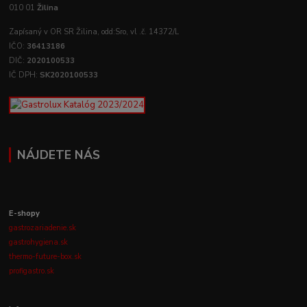
010 01
Žilina
Zapísaný v OR SR Žilina, odd:Sro, vl .č. 14372/L
IČO:
36413186
DIČ:
2020100533
IČ DPH:
SK2020100533
NÁJDETE NÁS
E-shopy
gastrozariadenie.sk
gastrohygiena.sk
thermo-future-box.sk
profigastro.sk