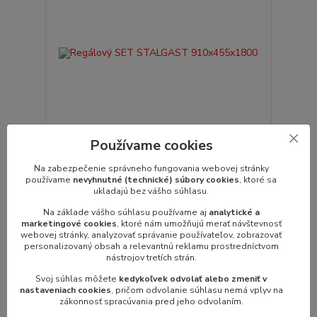
Používame cookies
Regálový SET STALGAST 910x455x1800
Na zabezpečenie správneho fungovania webovej stránky
používame
nevyhnutné (technické) súbory cookies
, ktoré sa
Regálový SET STALGAST - pochrómovaný-
ukladajú bez vášho súhlasu.
možnosť nastavenia políc- 4x polica 910x45...
217,71 €
/
ks
Na základe vášho súhlasu používame aj
analytické a
177,00 €
marketingové cookies
, ktoré nám umožňujú merať návštevnosť
bez DPH
webovej stránky, analyzovať správanie používateľov, zobrazovať
personalizovaný obsah a relevantnú reklamu prostredníctvom
Pridať do košíka
nástrojov tretích strán.
Svoj súhlas môžete
kedykoľvek odvolať alebo zmeniť v
nastaveniach cookies
, pričom odvolanie súhlasu nemá vplyv na
zákonnosť spracúvania pred jeho odvolaním.