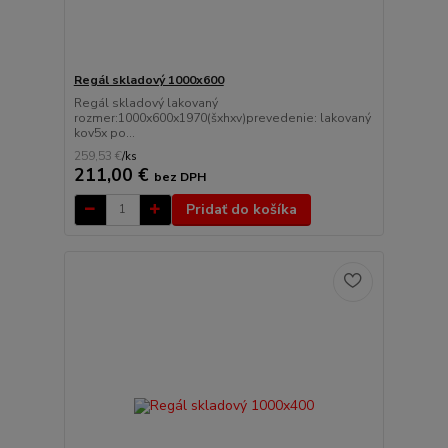
Regál skladový 1000x600
Regál skladový lakovaný
rozmer:1000x600x1970(šxhxv)prevedenie: lakovaný
kov5x po...
259,53 €
/
ks
211,00 €
bez DPH
Pridať do košíka