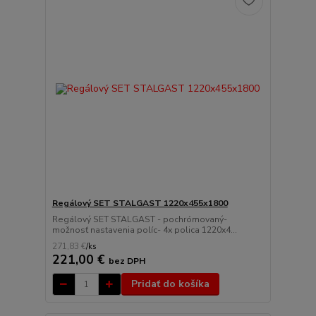
Regálový SET STALGAST 1220x455x1800
Regálový SET STALGAST - pochrómovaný-
možnosť nastavenia políc- 4x polica 1220x4...
271,83 €
/
ks
221,00 €
bez DPH
Pridať do košíka