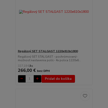
Regálový SET STALGAST 1220x610x1800
Regálový SET STALGAST - pochrómovaný-
možnosť nastavenia políc- 4x polica 1220x6...
327,18 €
/
ks
266,00 €
bez DPH
Pridať do košíka