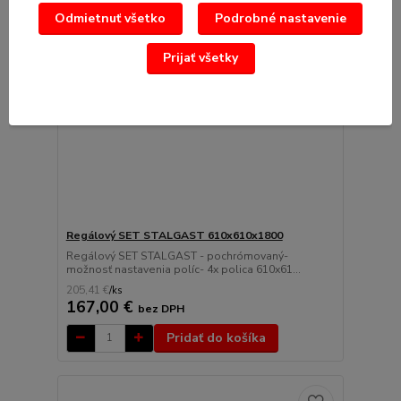
Odmietnuť všetko
Podrobné nastavenie
Prijať všetky
Regálový SET STALGAST 610x610x1800
Regálový SET STALGAST - pochrómovaný-
možnosť nastavenia políc- 4x polica 610x61...
205,41 €
/
ks
167,00 €
bez DPH
Pridať do košíka