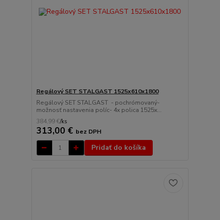
Regálový SET STALGAST 1525x610x1800
Regálový SET STALGAST - pochrómovaný-
možnosť nastavenia políc- 4x polica 1525x...
384,99 €
/
ks
313,00 €
bez DPH
Pridať do košíka