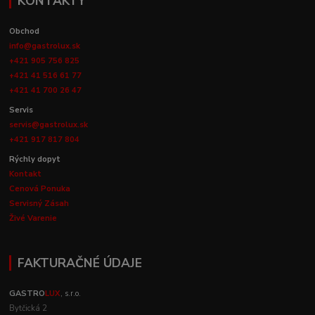
KONTAKTY
Obchod
info@gastrolux.sk
+421 905 756 825
+421 41 516 61 77
+421 41 700 26 47
Servis
servis@gastrolux.sk
+421 917 817 804
Rýchly dopyt
Kontakt
Cenová Ponuka
Servisný Zásah
Živé Varenie
FAKTURAČNÉ ÚDAJE
GASTRO
LUX
, s.r.o.
Bytčická 2