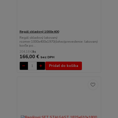
Regál skladový 1000x400
Regál skladový lakovaný
rozmer:1000x400x1970(šxhxv)prevedenie: lakovaný
kov5x po...
204,18 €
/
ks
166,00 €
bez DPH
Pridať do košíka