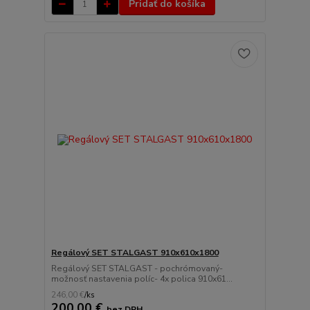
Pridať do košíka
Regálový SET STALGAST 910x610x1800
Regálový SET STALGAST - pochrómovaný-
možnosť nastavenia políc- 4x polica 910x61...
246,00 €
/
ks
200,00 €
bez DPH