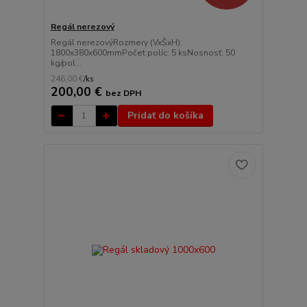
Regál nerezový
Regál nerezovýRozmery (VxŠxH):
1800x380x600mmPočet políc: 5 ksNosnosť: 50
kg/pol...
246,00 €
/
ks
200,00 €
bez DPH
Pridať do košíka