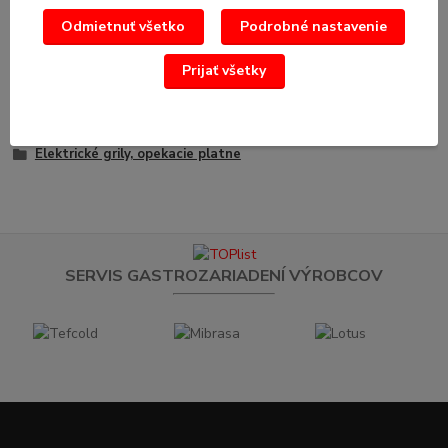
Odmietnuť všetko
Podrobné nastavenie
Tovar zaradený v kategóriách
Prijať všetky
Stolové varné zariadenie
Grily / Opekacie platne
Elektrické grily, opekacie platne
SERVIS GASTROZARIADENÍ VÝROBCOV