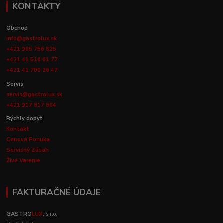
KONTAKTY
Obchod
info@gastrolux.sk
+421 905 756 825
+421 41 516 61 77
+421 41 700 26 47
Servis
servis@gastrolux.sk
+421 917 817 804
Rýchly dopyt
Kontakt
Cenová Ponuka
Servisný Zásah
Živé Varenie
FAKTURAČNÉ ÚDAJE
GASTRO
LUX
, s.r.o.