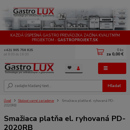
KAŽDÁ ÚSPEŠNÁ GASTRO PREVÁDZKA ZAČÍNA KVALITNÝM
PROJEKTOM -
GASTROPROJEKT.SK
0
ks
+421 905 756 825
za
0,00 €
od 8:00 do 16:00
Menu
Hľadať
Úvod
Stolové varné zariadenie
Smažiaca platňa el. ryhovaná PD-
2020RB
Smažiaca platňa el. ryhovaná PD-
2020RB