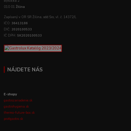
Bytčická 2
010 01
Žilina
Zapísaný v OR SR Žilina, odd:Sro, vl .č. 14372/L
IČO:
36413186
DIČ:
2020100533
IČ DPH:
SK2020100533
NÁJDETE NÁS
E-shopy
gastrozariadenie.sk
gastrohygiena.sk
thermo-future-box.sk
profigastro.sk