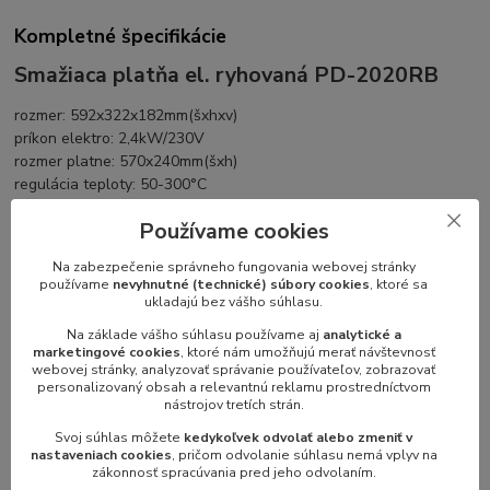
Kompletné špecifikácie
Smažiaca platňa el. ryhovaná PD-2020RB
rozmer: 592x322x182mm(šxhxv)
príkon elektro: 2,4kW/230V
rozmer platne: 570x240mm(šxh)
regulácia teploty: 50-300°C
platňa: ryhovaná
Používame cookies
prevedenie: teplovodivá oceľ
zásuvka na odkvapkávajúci tuk
Na zabezpečenie správneho fungovania webovej stránky
používame
nevyhnutné (technické) súbory cookies
, ktoré sa
ukladajú bez vášho súhlasu.
Na základe vášho súhlasu používame aj
analytické a
Parametre
marketingové cookies
, ktoré nám umožňujú merať návštevnosť
webovej stránky, analyzovať správanie používateľov, zobrazovať
personalizovaný obsah a relevantnú reklamu prostredníctvom
Zariadenie
stolné zariadenie
nástrojov tretích strán.
Svoj súhlas môžete
kedykoľvek odvolať alebo zmeniť v
Parameter 2
smažiace platne
nastaveniach cookies
, pričom odvolanie súhlasu nemá vplyv na
zákonnosť spracúvania pred jeho odvolaním.