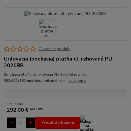
Ohodnotiť produkt
Grilovacia (opekacia) platňa el. ryhovaná PD-
2020RB
Smažiaca platňa el. ryhovaná PD-2020RB rozmer:
592x322x182mm(šxhxv)príkon elektr...
celý popis
359,16 €
/
ks
292,00 €
bez DPH
Pridať do košíka