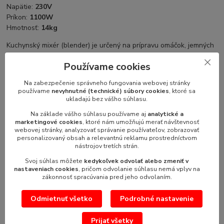
Napätie:
230V
Príkon:
1100W
Hmotnosť:
14kg
Kuchynský mixér (blender) je určený na prípravu omáčok, jemných
krémových polievok, tekutého cesta na palacinky, lievance či
Používame cookies
vafle, ako aj rôznych pyré. Má nádobu s objemom 3 litre, ktorá je
doplnená priehľadným vekom s praktickým otvorom umožňujúcim
Na zabezpečenie správneho fungovania webovej stránky
pridávanie ingrediencií počas mixovania. Štvorica nožov je
používame
nevyhnutné (technické) súbory cookies
, ktoré sa
odnímateľná, čo uľahčuje čistenie. Mixér ponúka možnosť
ukladajú bez vášho súhlasu.
nastavenia rýchlosti otáčok, disponuje časovačom aj pulznou
Na základe vášho súhlasu používame aj
analytické a
funkciou. Samozrejmosťou je bezpečnostný systém a patentovaná
marketingové cookies
, ktoré nám umožňujú merať návštevnosť
motorová brzda. Technológia X-Flow sa stará o efektívne a
webovej stránky, analyzovať správanie používateľov, zobrazovať
personalizovaný obsah a relevantnú reklamu prostredníctvom
rovnomerné mixovanie.
nástrojov tretích strán.
Svoj súhlas môžete
kedykoľvek odvolať alebo zmeniť v
nastaveniach cookies
, pričom odvolanie súhlasu nemá vplyv na
zákonnosť spracúvania pred jeho odvolaním.
Tovar zaradený v kategóriách
Odmietnuť všetko
Podrobné nastavenie
Kuchynské stroje - príprava
Mixéry Kuchynské
Prijať všetky