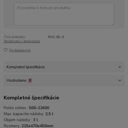
Číslo produktu:
ROC-BL-3
Strážiť cenu / dostupnosť
Do obľúbených
Kompletné špecifikácie
Hodnotenie
0
Kompletné špecifikácie
Počet ot/min.:
500–12600
Max. kapacita nádoby:
2,5 l
Objem nádoby :
3 l
Rozmery:
215x470x450mm