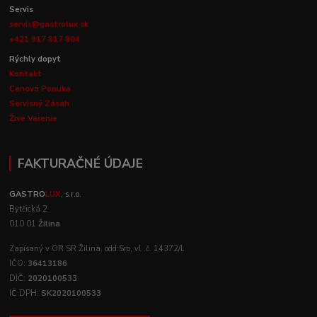
Servis
servis@gastrolux.sk
+421 917 817 804
Rýchly dopyt
Kontakt
Cenová Ponuka
Servisný Zásah
Živé Varenie
FAKTURAČNÉ ÚDAJE
GASTRO
LUX
, s.r.o.
Bytčická 2
010 01
Žilina
Zapísaný v OR SR Žilina, odd:Sro, vl .č. 14372/L
IČO:
36413186
DIČ:
2020100533
IČ DPH:
SK2020100533