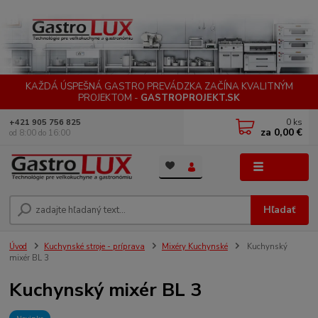
KAŽDÁ ÚSPEŠNÁ GASTRO PREVÁDZKA ZAČÍNA KVALITNÝM
PROJEKTOM -
GASTROPROJEKT.SK
0
ks
+421 905 756 825
za
0,00 €
od 8:00 do 16:00
Menu
Hľadať
Úvod
Kuchynské stroje - príprava
Mixéry Kuchynské
Kuchynský
mixér BL 3
Kuchynský mixér BL 3