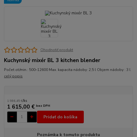
Novinka
Ohodnotiť produkt
Kuchynský mixér BL 3 kitchen blender
Počet ot/min.: 500–12600 Max. kapacita nádoby: 2,5 l Objem nádoby : 3 l
celý popis
1 986,45 €
/
ks
1 615,00 €
bez DPH
Pridať do košíka
Poznámka k tomuto produktu