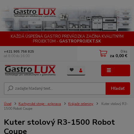
KAŽDÁ ÚSPEŠNÁ GASTRO PREVÁDZKA ZAČÍNA KVALITNÝM
PROJEKTOM -
GASTROPROJEKT.SK
0
ks
+421 905 756 825
za
0,00 €
od 8:00 do 16:00
Menu
Hľadať
Úvod
Kuchynské stroje - príprava
Krájače zeleniny
Kuter stolový R3-
1500 Robot Coupe
Kuter stolový R3-1500 Robot
Coupe