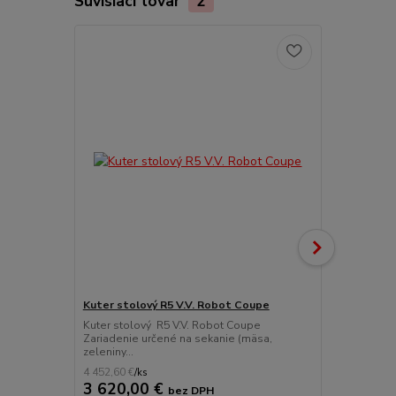
Súvisiaci tovar
2
Kuter stolový R5 V.V. Robot Coupe
Kuter stolo
Kuter stolový R5 V.V. Robot Coupe
Kuter stolo
Zariadenie určené na sekanie (mäsa,
určené na sek
zeleniny...
4 452,60 €
5 890,47 €
/
ks
/
ks
3 620,00 €
4 789,0
bez DPH