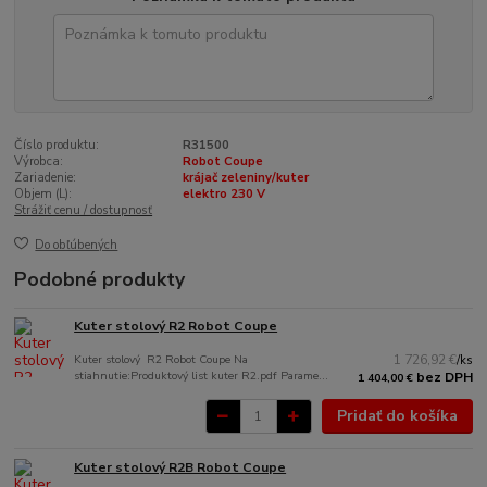
Číslo produktu:
R31500
Výrobca:
Robot Coupe
Zariadenie:
krájač zeleniny/kuter
Objem (L):
elektro 230 V
Strážiť cenu / dostupnosť
Do obľúbených
Podobné produkty
Kuter stolový R2 Robot Coupe
Kuter stolový R2 Robot Coupe Na
1 726,92 €
/
ks
stiahnutie:Produktový list kuter R2.pdf Parame...
bez DPH
1 404,00 €
Pridať do košíka
Kuter stolový R2B Robot Coupe