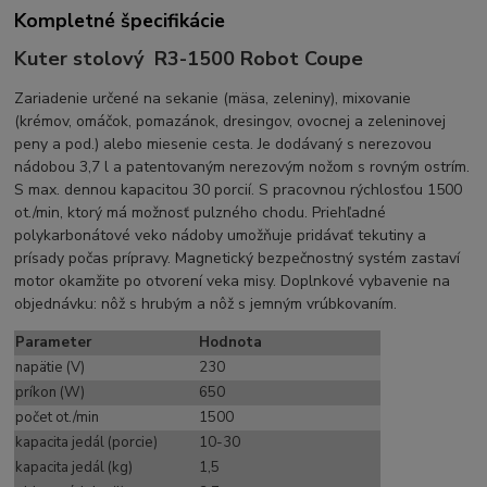
Kompletné špecifikácie
Kuter stolový R3-1500 Robot Coupe
Zariadenie určené na sekanie (mäsa, zeleniny), mixovanie
(krémov, omáčok, pomazánok, dresingov, ovocnej a zeleninovej
peny a pod.) alebo miesenie cesta. Je dodávaný s nerezovou
nádobou 3,7 l a patentovaným nerezovým nožom s rovným ostrím.
S max. dennou kapacitou 30 porcií. S pracovnou rýchlosťou 1500
ot./min, ktorý má možnosť pulzného chodu. Priehľadné
polykarbonátové veko nádoby umožňuje pridávať tekutiny a
prísady počas prípravy. Magnetický bezpečnostný systém zastaví
motor okamžite po otvorení veka misy. Doplnkové vybavenie na
objednávku: nôž s hrubým a nôž s jemným vrúbkovaním.
Parameter
Hodnota
napätie (V)
230
príkon (W)
650
počet ot./min
1500
kapacita jedál (porcie)
10-30
kapacita jedál (kg)
1,5