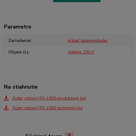
Parametre
Zariadenie
krájač zeleniny/kuter
Objem (L)
elektro 230 V
Na stiahnutie
Kuter stolový R3-1500 produktový list
Kuter stolový R3-1500 technický list