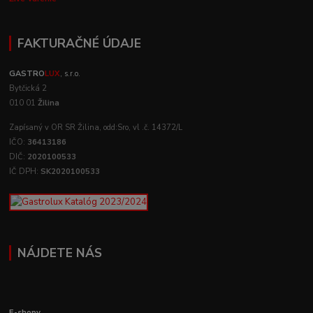
FAKTURAČNÉ ÚDAJE
GASTRO
LUX
, s.r.o.
Bytčická 2
010 01
Žilina
Zapísaný v OR SR Žilina, odd:Sro, vl .č. 14372/L
IČO:
36413186
DIČ:
2020100533
IČ DPH:
SK2020100533
NÁJDETE NÁS
E-shopy