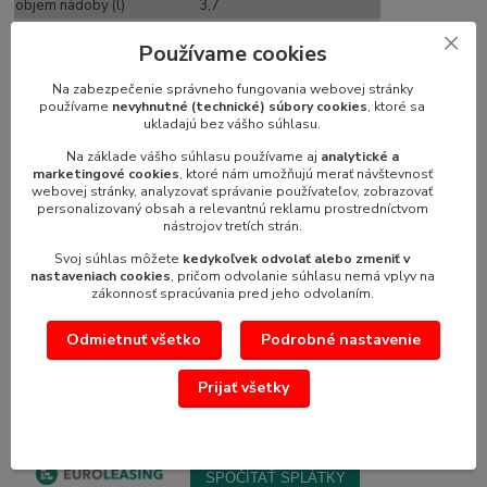
objem nádoby (l)
3,7
rozmery (mm)
210x320x400
Používame cookies
hmotnosť (kg)
11,2
Na zabezpečenie správneho fungovania webovej stránky
používame
nevyhnutné (technické) súbory cookies
, ktoré sa
ukladajú bez vášho súhlasu.
Na základe vášho súhlasu používame aj
analytické a
marketingové cookies
, ktoré nám umožňujú merať návštevnosť
webovej stránky, analyzovať správanie používateľov, zobrazovať
personalizovaný obsah a relevantnú reklamu prostredníctvom
nástrojov tretích strán.
Svoj súhlas môžete
kedykoľvek odvolať alebo zmeniť v
nastaveniach cookies
, pričom odvolanie súhlasu nemá vplyv na
zákonnosť spracúvania pred jeho odvolaním.
Stolné kutre Robot Coupe R2-R6
Odmietnuť všetko
Podrobné nastavenie
Prijať všetky