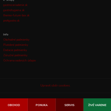
gastrozariadenie.sk
gastrohygiena.sk
thermo-future-box.sk
profigastro.sk
Info
Obchodné podmienky
Platobné podmienky
Dodacie podmienky
Záručné podmienky
Ochrana osobných údajov
Upravit sběr cookies.
© 2003-2026
GASTROLUX, s.r.o.
Všetky práva vyhradené.
OBCHOD
PONUKA
SERVIS
ŽIVÉ VARENIE