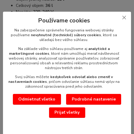
Celkový objem:
36 l
Napätie:
220–240 V
Príkon:
1080 W
Používame cookies
Teplotný rozsah:
-10 °C až -2 °C
Na zabezpečenie správneho fungovania webovej stránky
Chladiaca chémia:
R290
používame
nevyhnutné (technické) súbory cookies
, ktoré sa
Materiál:
Nehrdzavejúca oceľ, BPA-free plast
ukladajú bez vášho súhlasu.
Farba:
Čierna
Na základe vášho súhlasu používame aj
analytické a
Rozmery (VxDxŠ):
775 × 490 × 610 mm
marketingové cookies
, ktoré nám umožňujú merať návštevnosť
webovej stránky, analyzovať správanie používateľov, zobrazovať
personalizovaný obsah a relevantnú reklamu prostredníctvom
nástrojov tretích strán.
Svoj súhlas môžete
kedykoľvek odvolať alebo zmeniť v
nastaveniach cookies
, pričom odvolanie súhlasu nemá vplyv na
Pôvod tovaru
zákonnosť spracúvania pred jeho odvolaním.
Odmietnuť všetko
Podrobné nastavenie
Parametre
Prijať všetky
Parameter 2
výrobník ľadovej drte
Objem (L)
3x 12