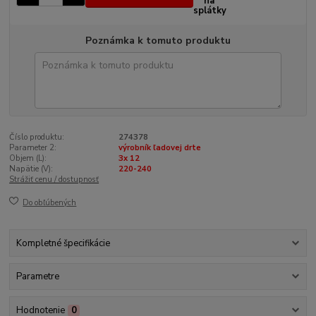
Poznámka k tomuto produktu
Číslo produktu:
274378
Parameter 2:
výrobník ľadovej drte
Objem (L):
3x 12
Napätie (V):
220-240
Strážiť cenu / dostupnosť
Do obľúbených
Kompletné špecifikácie
Parametre
Hodnotenie
0