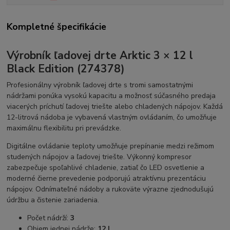
Kompletné špecifikácie
Výrobník ľadovej drte Arktic 3 × 12 l
Black Edition (274378)
Profesionálny výrobník ľadovej drte s tromi samostatnými
nádržami ponúka vysokú kapacitu a možnosť súčasného predaja
viacerých príchutí ľadovej triešte alebo chladených nápojov. Každá
12-litrová nádoba je vybavená vlastným ovládaním, čo umožňuje
maximálnu flexibilitu pri prevádzke.
Digitálne ovládanie teploty umožňuje prepínanie medzi režimom
studených nápojov a ľadovej triešte. Výkonný kompresor
zabezpečuje spoľahlivé chladenie, zatiaľ čo LED osvetlenie a
moderné čierne prevedenie podporujú atraktívnu prezentáciu
nápojov. Odnímateľné nádoby a rukoväte výrazne zjednodušujú
údržbu a čistenie zariadenia.
Počet nádrží:
3
Objem jednej nádrže:
12 l