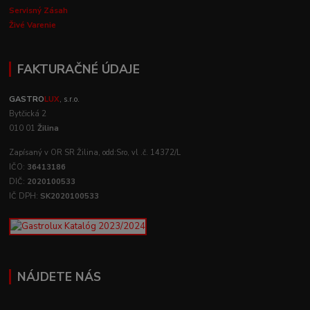
Servisný Zásah
Živé Varenie
FAKTURAČNÉ ÚDAJE
GASTRO
LUX
, s.r.o.
Bytčická 2
010 01
Žilina
Zapísaný v OR SR Žilina, odd:Sro, vl .č. 14372/L
IČO:
36413186
DIČ:
2020100533
IČ DPH:
SK2020100533
NÁJDETE NÁS