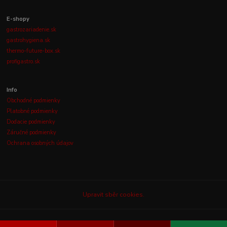
E-shopy
gastrozariadenie.sk
gastrohygiena.sk
thermo-future-box.sk
profigastro.sk
Info
Obchodné podmienky
Platobné podmienky
Dodacie podmienky
Záručné podmienky
Ochrana osobných údajov
Upravit sběr cookies.
© 2003-2026
GASTROLUX, s.r.o.
Všetky práva vyhradené.