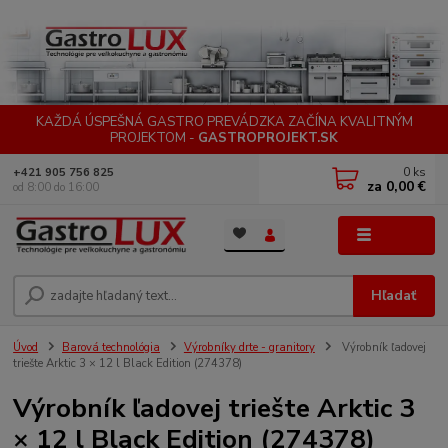
KAŽDÁ ÚSPEŠNÁ GASTRO PREVÁDZKA ZAČÍNA KVALITNÝM
PROJEKTOM -
GASTROPROJEKT.SK
0
ks
+421 905 756 825
za
0,00 €
od 8:00 do 16:00
Menu
Hľadať
Úvod
Barová technológia
Výrobníky drte - granitory
Výrobník ľadovej
triešte Arktic 3 × 12 l Black Edition (274378)
Výrobník ľadovej triešte Arktic 3
× 12 l Black Edition (274378)