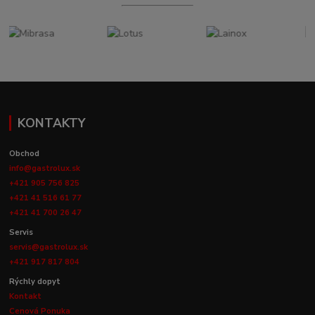
KONTAKTY
Obchod
info@gastrolux.sk
+421 905 756 825
+421 41 516 61 77
+421 41 700 26 47
Servis
servis@gastrolux.sk
+421 917 817 804
Rýchly dopyt
Kontakt
Cenová Ponuka