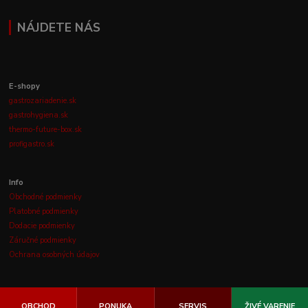
NÁJDETE NÁS
E-shopy
gastrozariadenie.sk
gastrohygiena.sk
thermo-future-box.sk
profigastro.sk
Info
Obchodné podmienky
Platobné podmienky
Dodacie podmienky
Záručné podmienky
Ochrana osobných údajov
OBCHOD
PONUKA
SERVIS
ŽIVÉ VARENIE