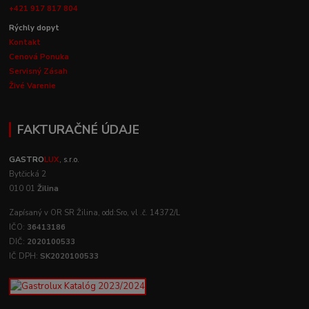
+421 917 817 804
Rýchly dopyt
Kontakt
Cenová Ponuka
Servisný Zásah
Živé Varenie
FAKTURAČNÉ ÚDAJE
GASTRO
LUX
, s.r.o.
Bytčická 2
010 01
Žilina
Zapísaný v OR SR Žilina, odd:Sro, vl .č. 14372/L
IČO:
36413186
DIČ:
2020100533
IČ DPH:
SK2020100533