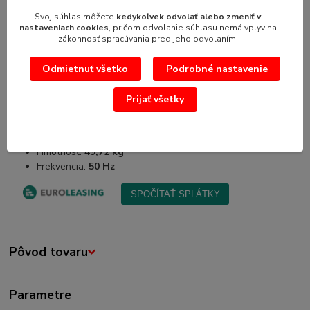
Svoj súhlas môžete
kedykoľvek odvolať alebo zmeniť v
Počet nádrží:
2
nastaveniach cookies
, pričom odvolanie súhlasu nemá vplyv na
Objem jednej nádrže:
12 l
zákonnosť spracúvania pred jeho odvolaním.
Celkový objem:
24 l
Napätie:
230 V
Odmietnuť všetko
Podrobné nastavenie
Príkon:
710 W
Teplotný rozsah:
-10 °C až -2 °C
Prijať všetky
Chladiaca chémia:
R290
Materiál nádrží:
Polykarbonát (PC)
Rozmery (V × D × Š):
470 × 515 × 780 mm
Hmotnosť:
49,72 kg
Frekvencia:
50 Hz
Pôvod tovaru
Parametre