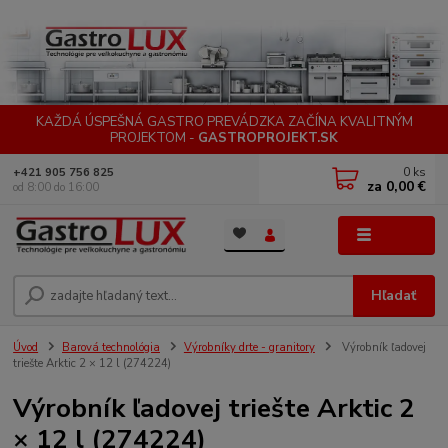
KAŽDÁ ÚSPEŠNÁ GASTRO PREVÁDZKA ZAČÍNA KVALITNÝM
PROJEKTOM -
GASTROPROJEKT.SK
0
ks
+421 905 756 825
za
0,00 €
od 8:00 do 16:00
Menu
Hľadať
Úvod
Barová technológia
Výrobníky drte - granitory
Výrobník ľadovej
triešte Arktic 2 × 12 l (274224)
Výrobník ľadovej triešte Arktic 2
× 12 l (274224)