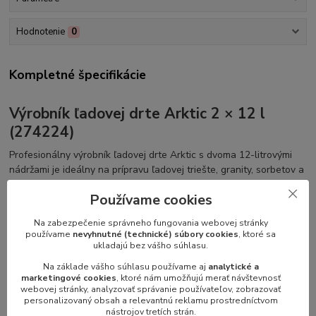
Hodnotenie
0
Kompletné špecifikácie
Výrobník ľadovej drte Arktic 2 × 12 l
(274224)
Profesionálny výrobník ľadovej drte Arktic s dvoma 12-litrovými
nádržami je ideálny na prípravu ľadovej triešte, granity, sorbetov a
chladených nápojov. Vďaka samostatným nádržiam môžete
Používame cookies
súčasne ponúkať dva rôzne druhy nápojov. Elektronická regulácia
teploty umožňuje prepínať medzi režimom chladených nápojov a
Na zabezpečenie správneho fungovania webovej stránky
ľadovej drte, zatiaľ čo výkonný kompresor zabezpečuje stabilný
používame
nevyhnutné (technické) súbory cookies
, ktoré sa
výkon aj počas intenzívnej prevádzky.
ukladajú bez vášho súhlasu.
Na základe vášho súhlasu používame aj
analytické a
Podsvietené nádoby zvyšujú atraktivitu prezentovaných nápojov a
marketingové cookies
, ktoré nám umožňujú merať návštevnosť
odnímateľné nádrže výrazne uľahčujú čistenie. Zariadenie je
webovej stránky, analyzovať správanie používateľov, zobrazovať
vybavené denným a nočným režimom prevádzky, čo pomáha
personalizovaný obsah a relevantnú reklamu prostredníctvom
optimalizovať spotrebu energie.
nástrojov tretích strán.