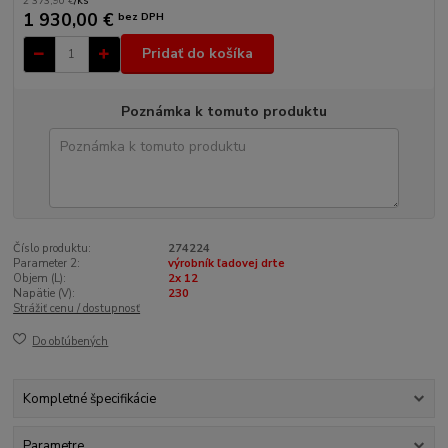
2 373,90 €
/
ks
1 930,00 €
bez DPH
Pridať do košíka
Poznámka k tomuto produktu
Číslo produktu:
274224
Parameter 2:
výrobník ľadovej drte
Objem (L):
2x 12
Napätie (V):
230
Strážiť cenu / dostupnosť
Do obľúbených
Kompletné špecifikácie
Parametre