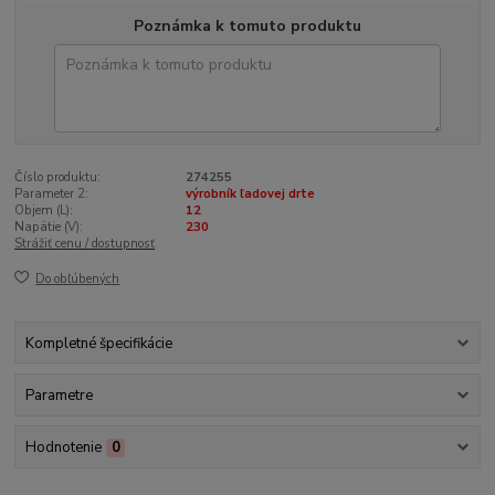
Poznámka k tomuto produktu
Číslo produktu:
274255
Parameter 2:
výrobník ľadovej drte
Objem (L):
12
Napätie (V):
230
Strážiť cenu / dostupnosť
Do obľúbených
Kompletné špecifikácie
Parametre
Hodnotenie
0