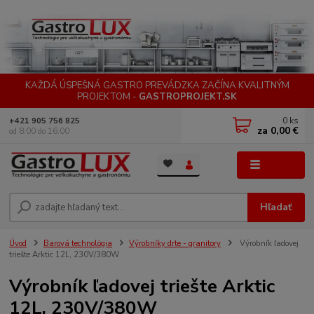
KAŽDÁ ÚSPEŠNÁ GASTRO PREVÁDZKA ZAČÍNA KVALITNÝM
PROJEKTOM -
GASTROPROJEKT.SK
0
ks
+421 905 756 825
za
0,00 €
od 8:00 do 16:00
Menu
Hľadať
Úvod
Barová technológia
Výrobníky drte - granitory
Výrobník ľadovej
triešte Arktic 12L, 230V/380W
Výrobník ľadovej triešte Arktic
12L, 230V/380W