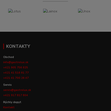
KONTAKTY
Obchod
info@gastrolux.sk
+421 905 756 825
+421 41 516 61 77
+421 41 700 26 47
Servis
servis@gastrolux.sk
+421 917 817 804
Rýchly dopyt
Kontakt