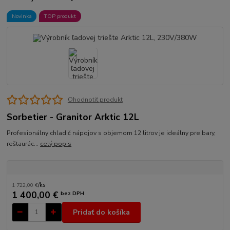
Novinka
TOP produkt
Ohodnotiť produkt
Sorbetier - Granitor Arktic 12L
Profesionálny chladič nápojov s objemom 12 litrov je ideálny pre bary,
reštaurác...
celý popis
1 722,00 €
/
ks
1 400,00 €
bez DPH
Pridať do košíka