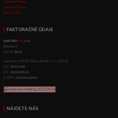
Cenová Ponuka
Servisný Zásah
Živé Varenie
FAKTURAČNÉ ÚDAJE
GASTRO
LUX
, s.r.o.
Bytčická 2
010 01
Žilina
Zapísaný v OR SR Žilina, odd:Sro, vl .č. 14372/L
IČO:
36413186
DIČ:
2020100533
IČ DPH:
SK2020100533
NÁJDETE NÁS