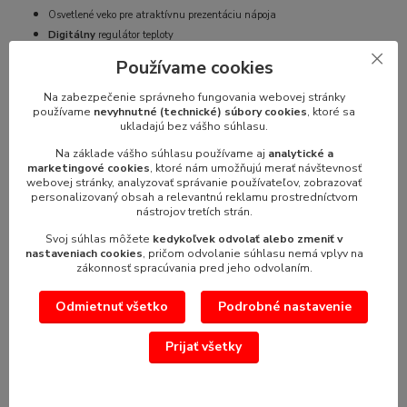
Osvetlené veko pre atraktívnu prezentáciu nápoja
Digitálny
regulátor teploty
Režim pre studené nápoje aj ľadovú triešť
Používame cookies
Teplotný rozsah od
-10 °
C do
-2 °C
Denný a nočný režim prevádzky
Na zabezpečenie správneho fungovania webovej stránky
používame
nevyhnutné (technické) súbory cookies
, ktoré sa
Výkonný a tichý kompresor
ukladajú bez vášho súhlasu.
Odnímateľná nádoba pre jednoduché čistenie
Na základe vášho súhlasu používame aj
analytické a
Ekologické chladivo
R290
marketingové cookies
, ktoré nám umožňujú merať návštevnosť
Súčasťou balenia je odkvapkávacia miska
webovej stránky, analyzovať správanie používateľov, zobrazovať
personalizovaný obsah a relevantnú reklamu prostredníctvom
nástrojov tretích strán.
Svoj súhlas môžete
kedykoľvek odvolať alebo zmeniť v
nastaveniach cookies
, pričom odvolanie súhlasu nemá vplyv na
zákonnosť spracúvania pred jeho odvolaním.
Odmietnuť všetko
Podrobné nastavenie
Parametre
Prijať všetky
Parameter 2
výrobník ľadovej drte
Objem (L)
12