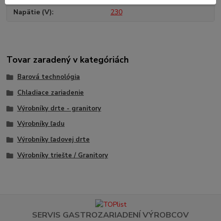
Napätie (V)
230
Tovar zaradený v kategóriách
Barová technológia
Chladiace zariadenie
Výrobníky drte - granitory
Výrobníky ľadu
Výrobníky ľadovej drte
Výrobníky triešte / Granitory
SERVIS GASTROZARIADENÍ VÝROBCOV