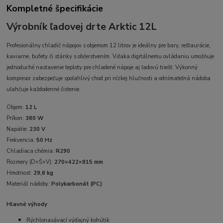
Kompletné špecifikácie
Výrobník ľadovej drte Arktic 12L
Profesionálny chladič nápojov s objemom 12 litrov je ideálny pre bary, reštaurácie,
kaviarne, bufety či stánky s občerstvením. Vďaka digitálnemu ovládaniu umožňuje
jednoduché nastavenie teploty pre chladené nápoje aj ľadovú triešť. Výkonný
kompresor zabezpečuje spoľahlivý chod pri nízkej hlučnosti a odnímateľná nádoba
uľahčuje každodenné čistenie.
Objem:
12 L
Príkon:
380 W
Napätie:
230 V
Frekvencia:
50 Hz
Chladiaca chémia:
R290
Rozmery (D×Š×V):
270×422×815 mm
Hmotnosť:
29,6 kg
Materiál nádoby:
Polykarbonát (PC)
Hlavné výhody
Rýchlonasávací výdajný kohútik