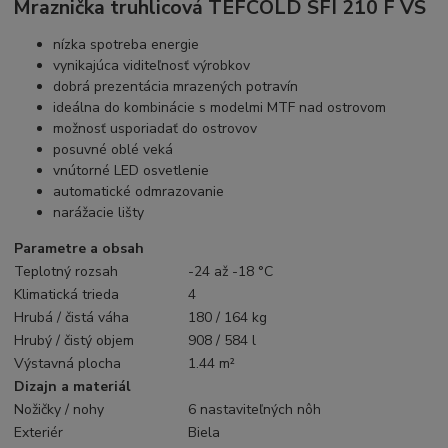
Mraznička truhlicová TEFCOLD SFI 210 F VS
nízka spotreba energie
vynikajúca viditeľnosť výrobkov
dobrá prezentácia mrazených potravín
ideálna do kombinácie s modelmi MTF nad ostrovom
možnosť usporiadať do ostrovov
posuvné oblé veká
vnútorné LED osvetlenie
automatické odmrazovanie
narážacie lišty
Parametre a obsah
Teplotný rozsah
-24 až -18 °C
Klimatická trieda
4
Hrubá / čistá váha
180 / 164 kg
Hrubý / čistý objem
908 / 584 l
Výstavná plocha
1.44 m²
Dizajn a materiál
Nožičky / nohy
6 nastaviteľných nôh
Exteriér
Biela