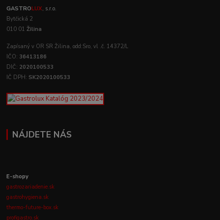
GASTRO
LUX
, s.r.o.
Bytčická 2
010 01
Žilina
Zapísaný v OR SR Žilina, odd:Sro, vl .č. 14372/L
IČO:
36413186
DIČ:
2020100533
IČ DPH:
SK2020100533
NÁJDETE NÁS
E-shopy
gastrozariadenie.sk
gastrohygiena.sk
thermo-future-box.sk
profigastro.sk