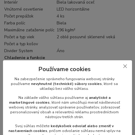
Interiér
Biela lakovaná oceľ
Vnútorné osvetlenie
LED horizontálne
Počet prepážok
4 ks
Farba políc
Biela
Maximálne zaťaženie políc
196 kg/m²
Počet a typ viek
2 oblé posuvné sklenené veká
Počet a typ košov
Divider System
Áno
Chladenie a funkcie
Typ ovládania
Elektronické
Používame cookies
Typ chladenia
Statické
Typ odmrazovania
Automatické, horúcimi parami
Na zabezpečenie správneho fungovania webovej stránky
používame
nevyhnutné (technické) súbory cookies
, ktoré sa
Typ chladiva
R290
ukladajú bez vášho súhlasu.
Množstvo chladiva
125 g
Na základe vášho súhlasu používame aj
analytické a
Termometer
Áno
marketingové cookies
, ktoré nám umožňujú merať návštevnosť
Výkon a spotreba
webovej stránky, analyzovať správanie používateľov, zobrazovať
personalizovaný obsah a relevantnú reklamu prostredníctvom
Energetická trieda
nástrojov tretích strán.
Denná spotreba
4.93 kWh/24h
Svoj súhlas môžete
kedykoľvek odvolať alebo zmeniť v
Ročná spotreba
1799.45 kWh/rok
nastaveniach cookies
, pričom odvolanie súhlasu nemá vplyv na
Príkon
890 W