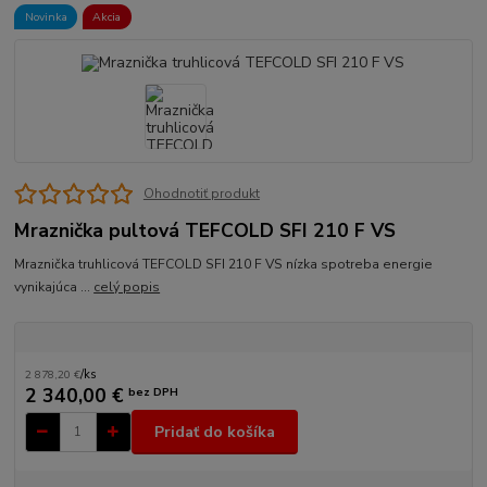
Novinka
Akcia
Ohodnotiť produkt
Mraznička pultová TEFCOLD SFI 210 F VS
Mraznička truhlicová TEFCOLD SFI 210 F VS nízka spotreba energie
vynikajúca ...
celý popis
2 878,20 €
/
ks
2 340,00 €
bez DPH
Pridať do košíka