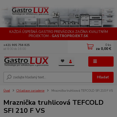
KAŽDÁ ÚSPEŠNÁ GASTRO PREVÁDZKA ZAČÍNA KVALITNÝM
PROJEKTOM -
GASTROPROJEKT.SK
0
ks
+421 905 756 825
za
0,00 €
od 8:00 do 16:00
Menu
Hľadať
Úvod
Chladiace zariadenie
Mraznička truhlicová TEFCOLD SFI 210 F VS
Mraznička truhlicová TEFCOLD
SFI 210 F VS