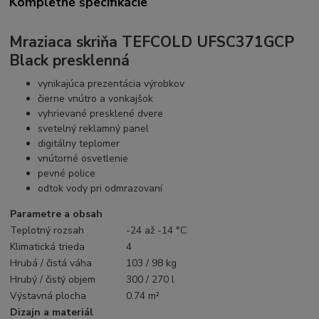
Kompletné špecifikácie
Mraziaca skriňa TEFCOLD UFSC371GCP
Black presklenná
vynikajúca prezentácia výrobkov
čierne vnútro a vonkajšok
vyhrievané presklené dvere
svetelný reklamný panel
digitálny teplomer
vnútorné osvetlenie
pevné police
odtok vody pri odmrazovaní
Parametre a obsah
Teplotný rozsah
-24 až -14 °C
Klimatická trieda
4
Hrubá / čistá váha
103 / 98 kg
Hrubý / čistý objem
300 / 270 l
Výstavná plocha
0.74 m²
Dizajn a materiál