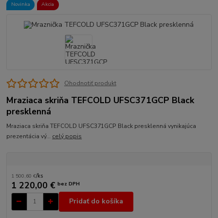
Novinka
Akcia
Ohodnotiť produkt
Mraziaca skriňa TEFCOLD UFSC371GCP Black
presklenná
Mraziaca skriňa TEFCOLD UFSC371GCP Black presklenná vynikajúca
prezentácia vý...
celý popis
1 500,60 €
/
ks
1 220,00 €
bez DPH
Pridať do košíka