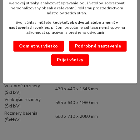
webovej stránky, analyzovať správanie používateľov, zobrazovať
Množstvo chladiva
85 g
personalizovaný obsah a relevantnú reklamu prostredníctvom
nástrojov tretích strán.
Termometer
Áno
Výkon a spotreba
Svoj súhlas môžete
kedykoľvek odvolať alebo zmeniť v
nastaveniach cookies
, pričom odvolanie súhlasu nemá vplyv na
Energetická trieda
zákonnosť spracúvania pred jeho odvolaním.
Max Ambient
30°C at 55% RH
Denná spotreba
8.32 kWh/24h
Odmietnuť všetko
Podrobné nastavenie
Ročná spotreba
3035 kWh/rok
Príkon
570 W
Prijať všetky
Napätie / Frekvencia
220-240/50 V/Hz
Hlučnosť
40 dB(A)
Rozmery
Vnútorné rozmery
470 x 440 x 1545 mm
(ŠxHxV)
Vonkajšie rozmery
595 x 640 x 1980 mm
(ŠxHxV)
Rozmery balenia
680 x 710 x 2050 mm
(ŠxHxV)