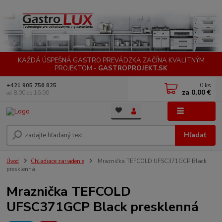
KAŽDÁ ÚSPEŠNÁ GASTRO PREVÁDZKA ZAČÍNA KVALITNÝM
PROJEKTOM -
GASTROPROJEKT.SK
0
ks
+421 905 756 825
za
0,00 €
od 8:00 do 16:00
Menu
Hľadať
Úvod
Chladiace zariadenie
Mraznička TEFCOLD UFSC371GCP Black
presklenná
Mraznička TEFCOLD
UFSC371GCP Black presklenná