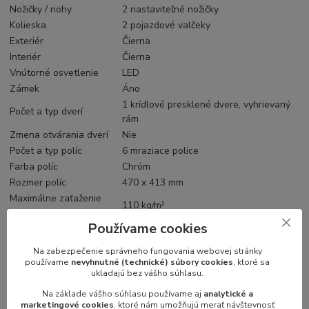
Nožičky / nohy
2 nastaviteľné nožičky
Kolieska
2 pojazdové valčeky
Exteriér
Čierna
Interiér
Čierna
Vnútorné osvetlenie
LED
Zámek
Áno
1 krídlové presklené dvere, vyhrievaný
Počet a typ dverí
rám
Zmena otvárania dverí
Nie
Počet a typ políc
6 mraziace police
Farba políc
Chróm
Rozmer políc
470 x 413 mm
Maximálne zaťaženie
110 kg/m²
políc
Používame cookies
Tvar svetelnej nadstavby
Tvar D
Chladenie a funkcie
Na zabezpečenie správneho fungovania webovej stránky
Typ ovládania
Mechanické
používame
nevyhnutné (technické) súbory cookies
, ktoré sa
ukladajú bez vášho súhlasu.
Typ chladenia
Statické
Typ odmrazovania
Manuálne
Na základe vášho súhlasu používame aj
analytické a
marketingové cookies
, ktoré nám umožňujú merať návštevnosť
Typ chladiva
R290