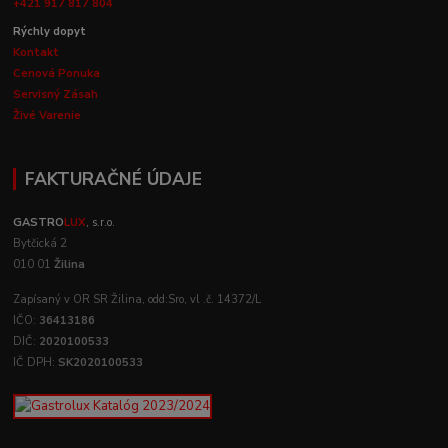
+421 917 817 804
Rýchly dopyt
Kontakt
Cenová Ponuka
Servisný Zásah
Živé Varenie
FAKTURAČNÉ ÚDAJE
GASTRO
LUX
, s.r.o.
Bytčická 2
010 01
Žilina
Zapísaný v OR SR Žilina, odd:Sro, vl .č. 14372/L
IČO:
36413186
DIČ:
2020100533
IČ DPH:
SK2020100533