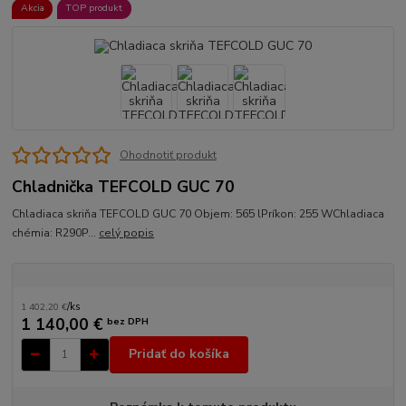
Akcia
TOP produkt
Ohodnotiť produkt
Chladnička TEFCOLD GUC 70
Chladiaca skriňa TEFCOLD GUC 70 Objem: 565 lPríkon: 255 WChladiaca
chémia: R290P...
celý popis
1 402,20 €
/
ks
1 140,00 €
bez DPH
Pridať do košíka