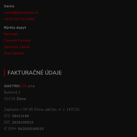
Servis
servis@gastrolux.sk
+421 917 817 804
Rýchly dopyt
Kontakt
Cenová Ponuka
Servisný Zásah
Živé Varenie
FAKTURAČNÉ ÚDAJE
GASTRO
LUX
, s.r.o.
Bytčická 2
010 01
Žilina
Zapísaný v OR SR Žilina, odd:Sro, vl .č. 14372/L
IČO:
36413186
DIČ:
2020100533
IČ DPH:
SK2020100533