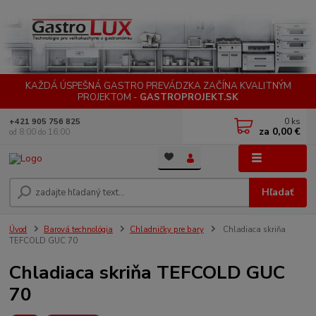
KAŽDÁ ÚSPEŠNÁ GASTRO PREVÁDZKA ZAČÍNA KVALITNÝM
PROJEKTOM -
GASTROPROJEKT.SK
0
ks
+421 905 756 825
za
0,00 €
od 8:00 do 16:00
Menu
Hľadať
Úvod
Barová technológia
Chladničky pre bary
Chladiaca skriňa
TEFCOLD GUC 70
Chladiaca skriňa TEFCOLD GUC
70