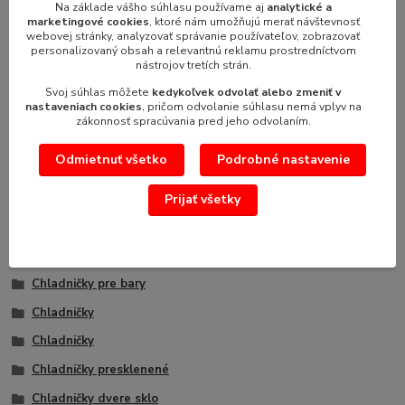
Na základe vášho súhlasu používame aj
analytické a
marketingové cookies
, ktoré nám umožňujú merať návštevnosť
Parametre
webovej stránky, analyzovať správanie používateľov, zobrazovať
personalizovaný obsah a relevantnú reklamu prostredníctvom
nástrojov tretích strán.
Zariadenie
chladničky
Svoj súhlas môžete
kedykoľvek odvolať alebo zmeniť v
nastaveniach cookies
, pričom odvolanie súhlasu nemá vplyv na
zákonnosť spracúvania pred jeho odvolaním.
Odmietnuť všetko
Podrobné nastavenie
Tovar zaradený v kategóriách
Chladiace zariadenie
Prijať všetky
Chladiace a mraziace zariadenia TEFCOLD
Obchodné zariadenie
Chladničky pre bary
Chladničky
Chladničky
Chladničky presklenené
Chladničky dvere sklo