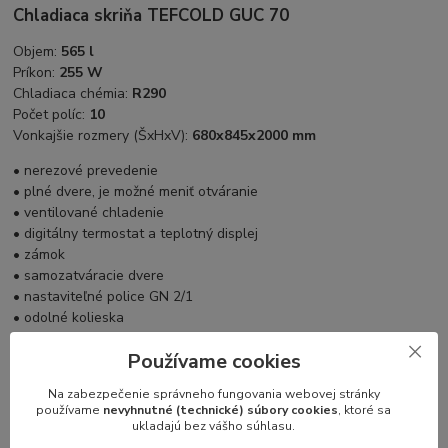
Chladiaca skriňa TEFCOLD GUC 70
Objem:
565 l
Príkon:
255 W
Chladiaca chémia:
R290
Počet políc:
10
Vonkajšie rozmery (ŠxHxV):
680x845x2000 mm
• nerezové prevedenie
• plné dvere, je možné meniť otváranie
• ventilované chladenie
• digitálny termostat a teplotný displej
• zámok
• samozatváracie dvere
• nastaviteľné police GN 2/1
• odolné kolieska
Používame cookies
Na zabezpečenie správneho fungovania webovej stránky
používame
nevyhnutné (technické) súbory cookies
, ktoré sa
ukladajú bez vášho súhlasu.