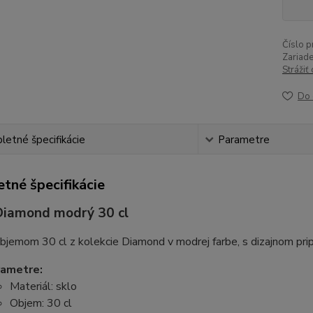
Číslo p
Zariade
Strážiť
Do 
etné špecifikácie
Parametre
tné špecifikácie
Diamond modrý 30 cl
bjemom 30 cl z kolekcie Diamond v modrej farbe, s dizajnom pri
rametre:
Materiál: sklo
Objem: 30 cl