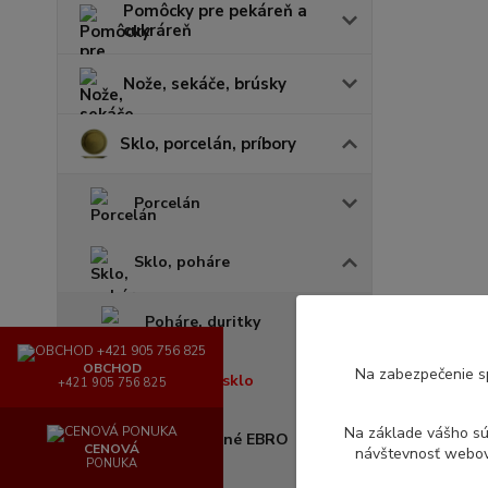
Pomôcky pre pekáreň a
cukráreň
Nože, sekáče, brúsky
Sklo, porcelán, príbory
Porcelán
Sklo, poháre
Poháre, duritky
OBCHOD
Na zabezpečenie s
Nápojové sklo
+421 905 756 825
Na základe vášho s
Sklo tvrdené EBRO
CENOVÁ
návštevnosť webove
PONUKA