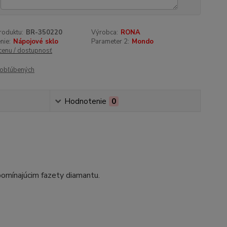
roduktu:
BR-350220
Výrobca:
RONA
nie:
Nápojové sklo
Parameter 2:
Mondo
 cenu / dostupnosť
obľúbených
Hodnotenie
0
pomínajúcim fazety diamantu.