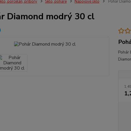
klo, porcelán, príbory
Sklo, poháre
Nápojové sklo
Pohár Diamo
r Diamond modrý 30 cl
Pohá
Pohár 
Diamon
1,49
1,