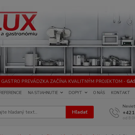
 GASTRO PREVÁDZKA ZAČÍNA KVALITNÝM PROJEKTOM -
GA
REFERENCIE
NA STIAHNUTIE
DOPYT
O NÁS
KONTAKT
Neviet
Hľadať
+421
od 8:0