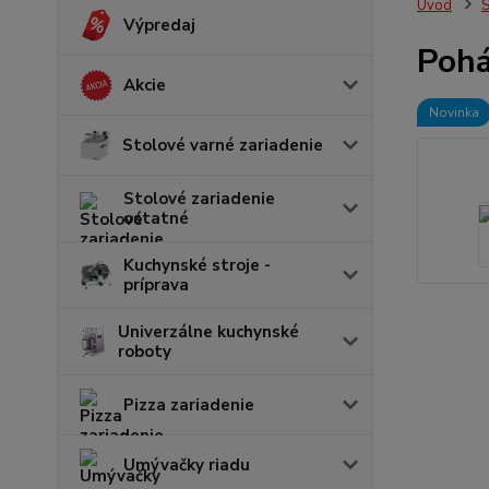
Úvod
S
Výpredaj
Pohá
Akcie
Novinka
Stolové varné zariadenie
Stolové zariadenie
ostatné
Kuchynské stroje -
príprava
Univerzálne kuchynské
roboty
Pizza zariadenie
Umývačky riadu