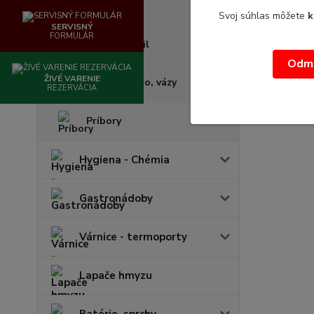
Zmrzlinky
Svoj súhlas môžete
k
SERVISNÝ
FORMULÁR
Misky empil
Odmi
ŽIVÉ VARENIE
Krčahy, sklo, vázy
REZERVÁCIA
Príbory
Hygiena - Chémia
Gastronádoby
Várnice - termoporty
Lapače hmyzu