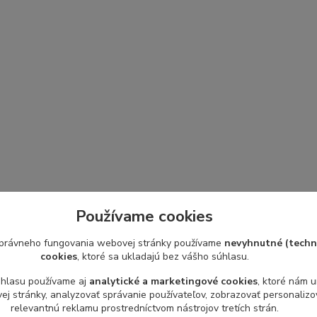
Používame cookies
právneho fungovania webovej stránky používame
nevyhnutné (techn
cookies
, ktoré sa ukladajú bez vášho súhlasu.
úhlasu používame aj
analytické a marketingové cookies
, ktoré nám 
j stránky, analyzovať správanie používateľov, zobrazovať personaliz
relevantnú reklamu prostredníctvom nástrojov tretích strán.