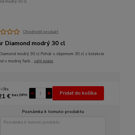
nd modrý 30 cl
Ohodnotiť produkt
r Diamond modrý 30 cl
Diamond modrý 30 cl Pohár s objemom 30 cl z kolekcie
d v modrej farb...
celý popis
/
ks
 €
Pridať do košíka
21 €
bez DPH
Poznámka k tomuto produktu