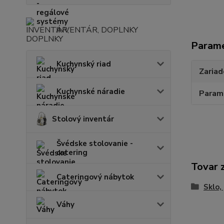
INVENTÁR, DOPLNKY
Param
Kuchynský riad
Zariad
Kuchynské náradie
Param
Stolový inventár
Švédske stolovanie -
catering
Tovar 
Cateringový nábytok
Sklo,
Váhy