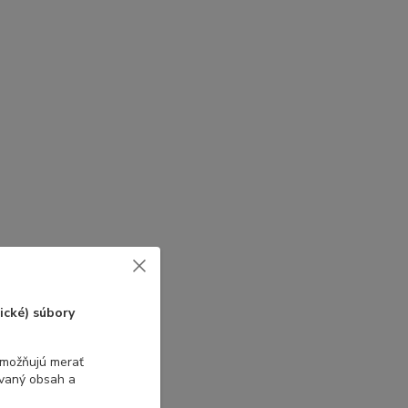
ické) súbory
umožňujú merať
ovaný obsah a