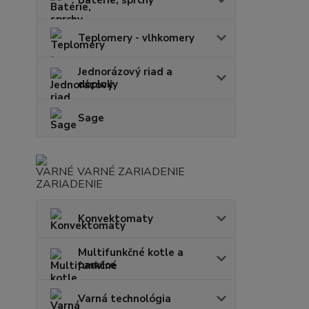
Batérie, sprchy
Teplomery - vlhkomery
Jednorázový riad a
doplnky
Sage
VARNÉ ZARIADENIE
Konvektomaty
Multifunkčné kotle a
panvice
Varná technológia