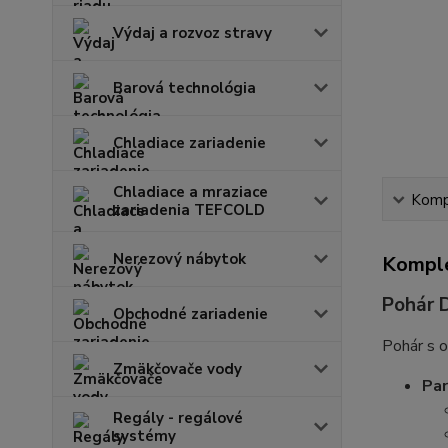
Výdaj a rozvoz stravy
Barová technológia
Chladiace zariadenie
Chladiace a mraziace
Kompl
zariadenia TEFCOLD
Nerezový nábytok
Komple
Pohár 
Obchodné zariadenie
Pohár s o
Zmäkčovače vody
Pa
Regály - regálové
systémy