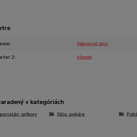
etre
enie
Nápojové sklo
eter 2
Mondo
zaradený v kategóriách
 porcelán, príbory
Sklo, poháre
Pohá