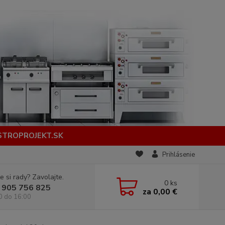
STROPROJEKT.SK
Prihlásenie
e si rady? Zavolajte.
0
ks
 905 756 825
za
0,00 €
0 do 16:00