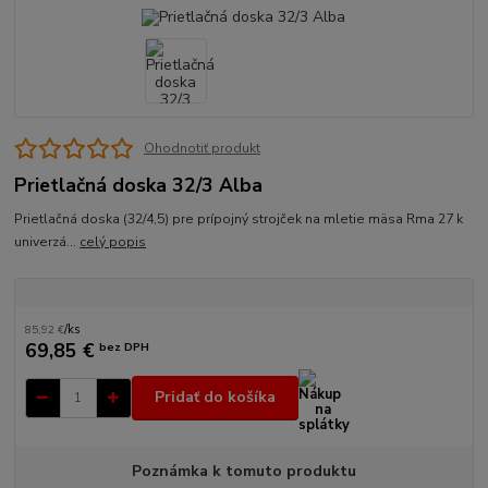
Ohodnotiť produkt
Prietlačná doska 32/3 Alba
Prietlačná doska (32/4,5) pre prípojný strojček na mletie mäsa Rma 27 k
univerzá...
celý popis
85,92 €
/
ks
69,85 €
bez DPH
Pridať do košíka
Poznámka k tomuto produktu