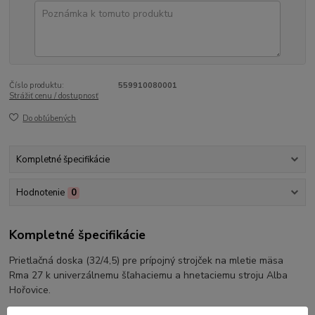
Číslo produktu:
559910080001
Strážiť cenu / dostupnosť
Do obľúbených
Kompletné špecifikácie
Hodnotenie
0
Kompletné špecifikácie
Prietlačná doska (32/4,5) pre prípojný strojček na mletie mäsa
Rma 27 k univerzálnemu šľahaciemu a hnetaciemu stroju Alba
Hořovice.