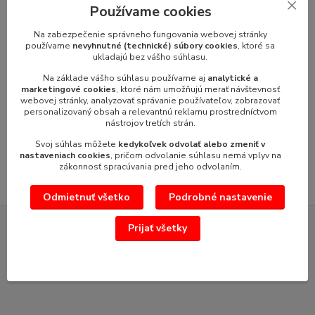
Používame cookies
Tovar zaradený v kategóriách
Na zabezpečenie správneho fungovania webovej stránky
používame
nevyhnutné (technické) súbory cookies
, ktoré sa
ukladajú bez vášho súhlasu.
Univerzálne kuchynské roboty
Na základe vášho súhlasu používame aj
analytické a
Kuchynské roboty Alba Hořovice
marketingové cookies
, ktoré nám umožňujú merať návštevnosť
webovej stránky, analyzovať správanie používateľov, zobrazovať
Náhradné diely Alba
personalizovaný obsah a relevantnú reklamu prostredníctvom
nástrojov tretích strán.
Náhradné diely pre mlynček na mäso RMa27
Svoj súhlas môžete
kedykoľvek odvolať alebo zmeniť v
Náhradné diely pre mlynček na mak RMm22
nastaveniach cookies
, pričom odvolanie súhlasu nemá vplyv na
zákonnosť spracúvania pred jeho odvolaním.
Odmietnuť všetko
Podrobné nastavenie
Prijať všetky
SERVIS GASTROZARIADENÍ VÝROBCOV