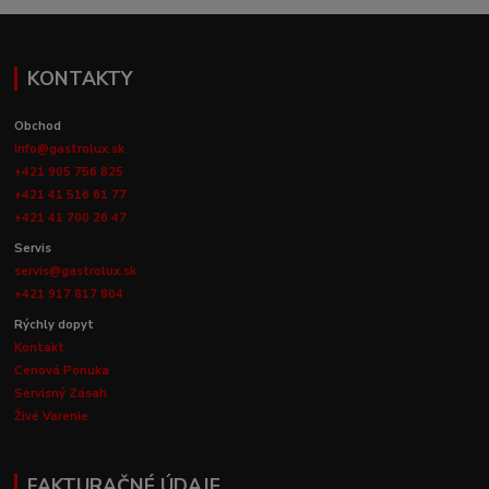
KONTAKTY
Obchod
info@gastrolux.sk
+421 905 756 825
+421 41 516 61 77
+421 41 700 26 47
Servis
servis@gastrolux.sk
+421 917 817 804
Rýchly dopyt
Kontakt
Cenová Ponuka
Servisný Zásah
Živé Varenie
FAKTURAČNÉ ÚDAJE