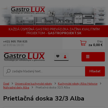
KAŽDÁ ÚSPEŠNÁ GASTRO PREVÁDZKA ZAČÍNA KVALITNÝM
PROJEKTOM -
GASTROPROJEKT.SK
0
ks
+421 905 756 825
za
0,00 €
od 8:00 do 16:00
Menu
Hľadať
Úvod
Univerzálne kuchynské roboty
Kuchynské roboty Alba Hořovice
Náhradné diely Alba
Prietlačná doska 32/3 Alba
Prietlačná doska 32/3 Alba