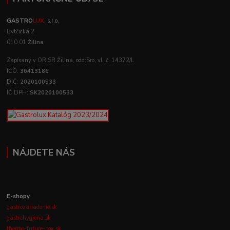
GASTRO
LUX
, s.r.o.
Bytčická 2
010 01
Žilina
Zapísaný v OR SR Žilina, odd:Sro, vl .č. 14372/L
IČO:
36413186
DIČ:
2020100533
IČ DPH:
SK2020100533
NÁJDETE NÁS
E-shopy
gastrozariadenie.sk
gastrohygiena.sk
thermo-future-box.sk