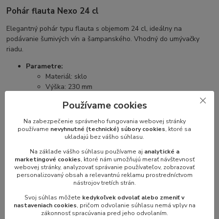
Pohár flauta Nexo 24 cl
Elegantný pohár typu flauta s objemom 24 cl, ideálny na
podávanie šumivých vín a šampanského. Vhodný do umývačky
riadu.
Parametre:
Materiál: sklo
Výška: 230 mm
Priemer: 70 mm
Používame cookies
Objem: 24 cl
Farba: transparentná
Na zabezpečenie správneho fungovania webovej stránky
používame
nevyhnutné (technické) súbory cookies
, ktoré sa
ukladajú bez vášho súhlasu.
Na základe vášho súhlasu používame aj
analytické a
marketingové cookies
, ktoré nám umožňujú merať návštevnosť
Parametre
webovej stránky, analyzovať správanie používateľov, zobrazovať
personalizovaný obsah a relevantnú reklamu prostredníctvom
nástrojov tretích strán.
Zariadenie
Nápojové sklo
Svoj súhlas môžete
kedykoľvek odvolať alebo zmeniť v
Parameter 2
Mondo
nastaveniach cookies
, pričom odvolanie súhlasu nemá vplyv na
zákonnosť spracúvania pred jeho odvolaním.