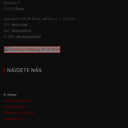
Bytčická 2
010 01
Žilina
Zapísaný v OR SR Žilina, odd:Sro, vl .č. 14372/L
IČO:
36413186
DIČ:
2020100533
IČ DPH:
SK2020100533
NÁJDETE NÁS
E-shopy
gastrozariadenie.sk
gastrohygiena.sk
thermo-future-box.sk
profigastro.sk