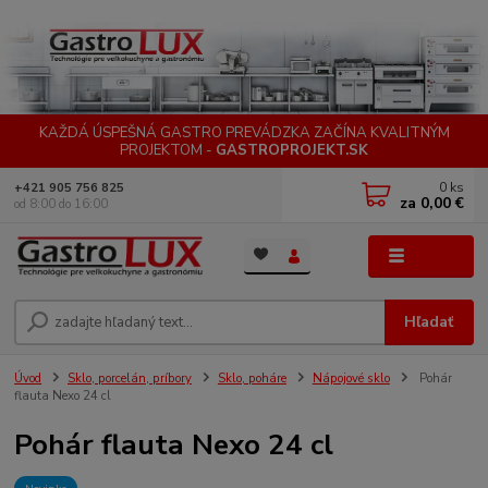
KAŽDÁ ÚSPEŠNÁ GASTRO PREVÁDZKA ZAČÍNA KVALITNÝM
PROJEKTOM -
GASTROPROJEKT.SK
0
ks
+421 905 756 825
za
0,00 €
od 8:00 do 16:00
Menu
Hľadať
Úvod
Sklo, porcelán, príbory
Sklo, poháre
Nápojové sklo
Pohár
flauta Nexo 24 cl
Pohár flauta Nexo 24 cl