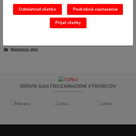
Odmietnuť všetko
Podrobné nastavenie
Tovar zaradený v kategóriách
Prijať všetky
Sklo, porcelán, príbory
Sklo, poháre
Nápojové sklo
SERVIS GASTROZARIADENÍ VÝROBCOV