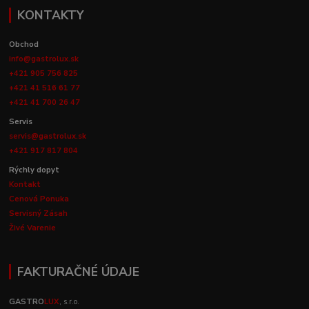
KONTAKTY
Obchod
info@gastrolux.sk
+421 905 756 825
+421 41 516 61 77
+421 41 700 26 47
Servis
servis@gastrolux.sk
+421 917 817 804
Rýchly dopyt
Kontakt
Cenová Ponuka
Servisný Zásah
Živé Varenie
FAKTURAČNÉ ÚDAJE
GASTRO
LUX
, s.r.o.