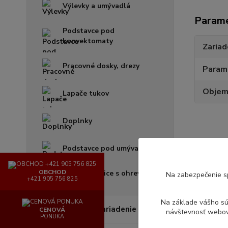
Výlevky a umývadlá
Param
Podstavce pod
konvektomaty
Zariad
Pracovné dosky, drezy
Param
Objem
Lapače tukov
Doplnky
Podstavce pod umývačky
Tovar 
OBCHOD
Stolové police s ohrevom
Na zabezpečenie s
+421 905 756 825
(infraohrev)
Nere
Na základe vášho s
Obchodné zariadenie
CENOVÁ
návštevnosť webove
PONUKA