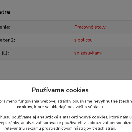
etre
enie
Pracovné stoly
eter 2
s policou
 (L)
so zásuvkami
Používame cookies
zaradený v kategóriách
právneho fungovania webovej stránky používame
nevyhnutné (techn
cookies
, ktoré sa ukladajú bez vášho súhlasu.
zový nábytok
Pracovné stoly
úhlasu používame aj
analytické a marketingové cookies
, ktoré nám 
j stránky, analyzovať správanie používateľov, zobrazovať personaliz
relevantnú reklamu prostredníctvom nástrojov tretích strán.