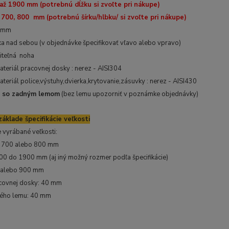
až 1900 mm (potrebnú dĺžku si zvoľte pri nákupe)
 700, 800 mm (potrebnú šírku/hlbku/ si zvoľte pri nákupe)
0 mm
ka nad sebou (v objednávke špecifikovať vľavo alebo vpravo)
viteľná noha
ateriál pracovnej dosky : nerez - AISI304
ateriál police,výstuhy,dvierka,krytovanie,zásuvky : nerez - AISI430
 so zadným lemom
(bez lemu upozorniť v poznámke objednávky)
áklade špecifikácie veľkosti
 vyrábané veľkosti:
, 700 alebo 800 mm
800 do 1900 mm (aj iný možný rozmer podľa špecifikácie)
0 alebo 900 mm
covnej dosky: 40 mm
ného lemu: 40 mm