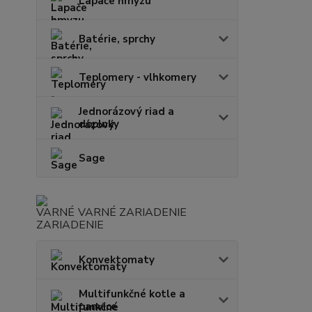
Lapače hmyzu
Batérie, sprchy
Teplomery - vlhkomery
Jednorázový riad a
doplnky
Sage
VARNÉ ZARIADENIE
Konvektomaty
Multifunkčné kotle a
panvice