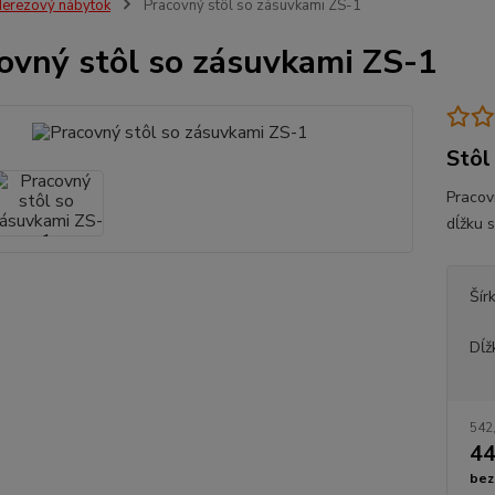
erezový nábytok
Pracovný stôl so zásuvkami ZS-1
ovný stôl so zásuvkami ZS-1
Stôl
Pracov
dĺžku s
Šír
Dĺž
542
44
bez