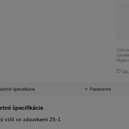
Číslo p
Zariade
Objem (
Do 
etné špecifikácie
Parametre
tné špecifikácie
ý stôl so zásuvkami ZS-1