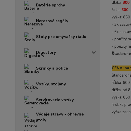
dĺžka:
800 
Batérie sprchy
šírka:
600 ,
výška: 85
Nerezové regály
- 3x zásuv
- 6x nasta
Stoly pre umývačky riadu
- použitý m
- použitý m
Digestory
Štadardne
CENA: na z
Skrinky a police
Štandardne
hĺbka: 600
Vozíky, stojany
dĺžka: od 
výška: 85
Servírovacie vozíky
hrúbka pra
výška zad
Výdaje stravy - ohrevné
stoly