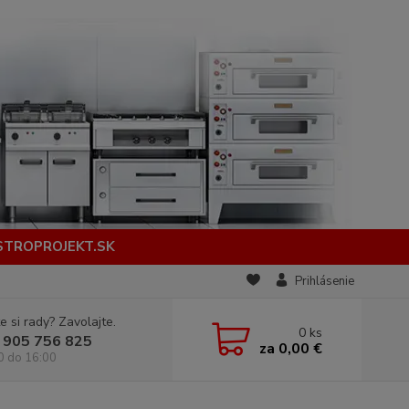
STROPROJEKT.SK
Prihlásenie
e si rady? Zavolajte.
0
ks
 905 756 825
za
0,00 €
0 do 16:00