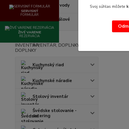
Zmäkčovače vody
Svoj súhlas môžete
k
SERVISNÝ
FORMULÁR
Regály - regálové
systémy
Odmi
ŽIVÉ VARENIE
REZERVÁCIA
INVENTÁR, DOPLNKY
Kuchynský riad
Kuchynské náradie
Stolový inventár
Švédske stolovanie -
catering