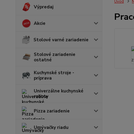
Úvod
N
Výpredaj
Prac
Akcie
Stolové varné zariadenie
Stolové zariadenie
ostatné
Kuchynské stroje -
príprava
Univerzálne kuchynské
roboty
Pizza zariadenie
Umývačky riadu