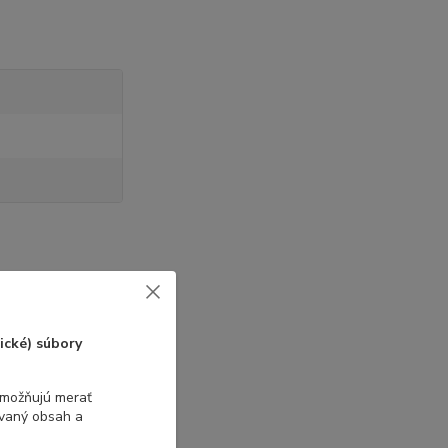
ické) súbory
umožňujú merať
ovaný obsah a