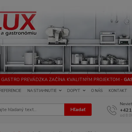
 GASTRO PREVÁDZKA ZAČÍNA KVALITNÝM PROJEKTOM -
GA
REFERENCIE
NA STIAHNUTIE
DOPYT
O NÁS
KONTAKT
Neviet
Hľadať
+421
od 8:0