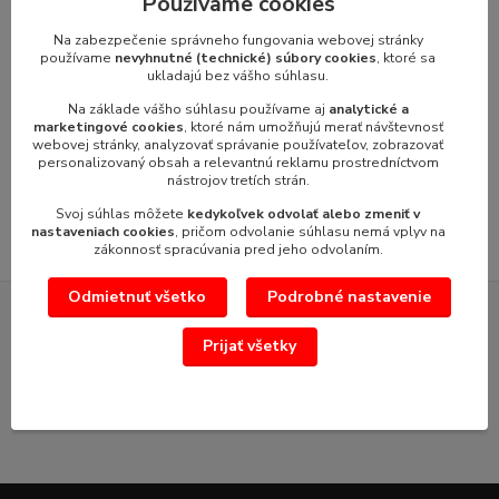
Používame cookies
Tovar zaradený v kategóriách
Na zabezpečenie správneho fungovania webovej stránky
Univerzálne kuchynské roboty
používame
nevyhnutné (technické) súbory cookies
, ktoré sa
ukladajú bez vášho súhlasu.
Kuchynské roboty Alba Hořovice
Na základe vášho súhlasu používame aj
analytické a
Náhradné diely Alba
marketingové cookies
, ktoré nám umožňujú merať návštevnosť
webovej stránky, analyzovať správanie používateľov, zobrazovať
Náhradné diely pre mlynček na mäso RMa27
personalizovaný obsah a relevantnú reklamu prostredníctvom
nástrojov tretích strán.
Náhradné diely pre mlynček na mak RMm22
Svoj súhlas môžete
kedykoľvek odvolať alebo zmeniť v
nastaveniach cookies
, pričom odvolanie súhlasu nemá vplyv na
zákonnosť spracúvania pred jeho odvolaním.
Odmietnuť všetko
Podrobné nastavenie
SERVIS GASTROZARIADENÍ VÝROBCOV
Prijať všetky