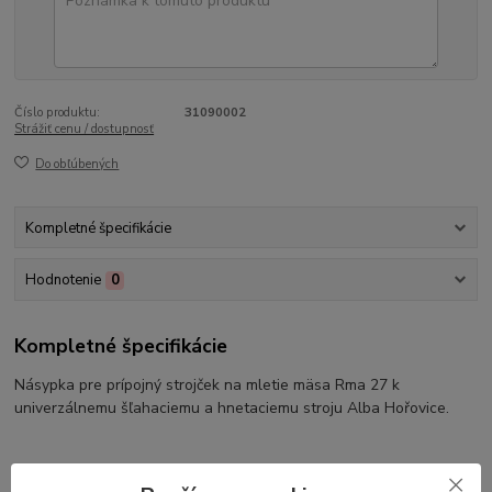
Číslo produktu:
31090002
Strážiť cenu / dostupnosť
Do obľúbených
Kompletné špecifikácie
Hodnotenie
0
Kompletné špecifikácie
Násypka pre prípojný strojček na mletie mäsa Rma 27 k
univerzálnemu šľahaciemu a hnetaciemu stroju Alba Hořovice.