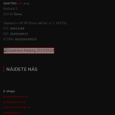
GASTRO
LUX
, s.r.o.
Bytčická 2
010 01
Žilina
Zapísaný v OR SR Žilina, odd:Sro, vl .č. 14372/L
IČO:
36413186
DIČ:
2020100533
IČ DPH:
SK2020100533
NÁJDETE NÁS
E-shopy
gastrozariadenie.sk
gastrohygiena.sk
thermo-future-box.sk
profigastro.sk