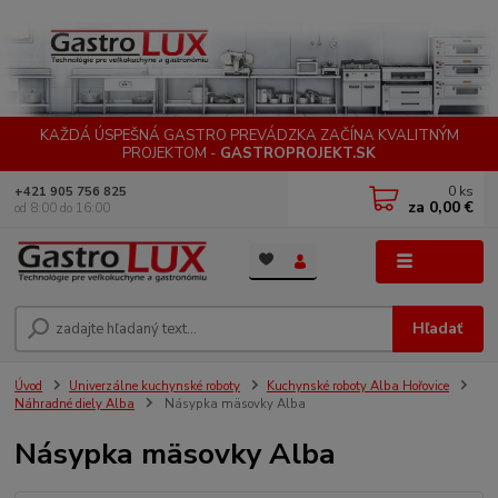
KAŽDÁ ÚSPEŠNÁ GASTRO PREVÁDZKA ZAČÍNA KVALITNÝM
PROJEKTOM -
GASTROPROJEKT.SK
0
ks
+421 905 756 825
za
0,00 €
od 8:00 do 16:00
Menu
Hľadať
Úvod
Univerzálne kuchynské roboty
Kuchynské roboty Alba Hořovice
Náhradné diely Alba
Násypka mäsovky Alba
Násypka mäsovky Alba