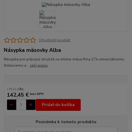
Ohodnotiť produkt
Násypka mäsovky Alba
Násypka pre prípojný strojček na mletie mäsa Rma 27 k univerzálnemu
šľahaciemu a...
celý popis
175,21 €
/
ks
142,45 €
bez DPH
Pridať do košíka
Poznámka k tomuto produktu