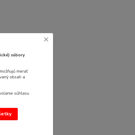
ické) súbory
umožňujú merať
ovaný obsah a
volanie súhlasu
všetky