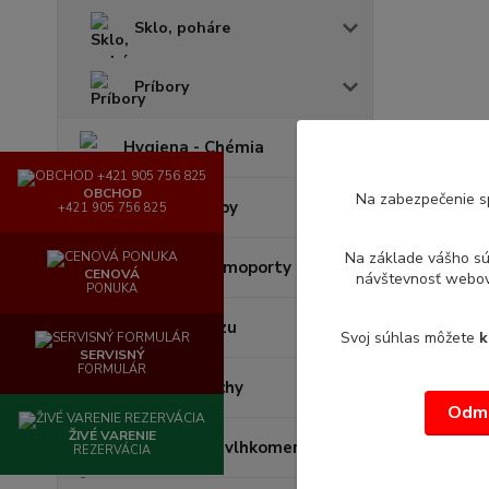
Sklo, poháre
Príbory
Hygiena - Chémia
OBCHOD
Na zabezpečenie s
Gastronádoby
+421 905 756 825
Na základe vášho s
Várnice - termoporty
CENOVÁ
návštevnosť webove
PONUKA
Lapače hmyzu
Svoj súhlas môžete
k
SERVISNÝ
FORMULÁR
Batérie, sprchy
Odmi
ŽIVÉ VARENIE
Teplomery - vlhkomery
REZERVÁCIA