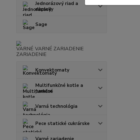
Jednorázový riad a
doplnky
Sage
VARNÉ ZARIADENIE
Konvektomaty
Multifunkčné kotle a
panvice
Varná technológia
Pece statické cukrárske
Varné zariadenie