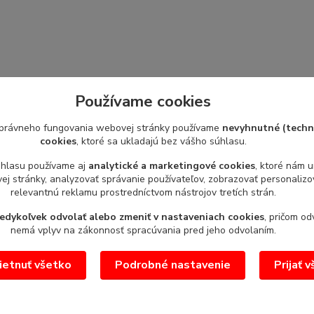
Používame cookies
právneho fungovania webovej stránky používame
nevyhnutné (techn
cookies
, ktoré sa ukladajú bez vášho súhlasu.
úhlasu používame aj
analytické a marketingové cookies
, ktoré nám 
j stránky, analyzovať správanie používateľov, zobrazovať personaliz
relevantnú reklamu prostredníctvom nástrojov tretích strán.
edykoľvek odvolať alebo zmeniť v nastaveniach cookies
, pričom od
nemá vplyv na zákonnosť spracúvania pred jeho odvolaním.
etnuť všetko
Podrobné nastavenie
Prijať 