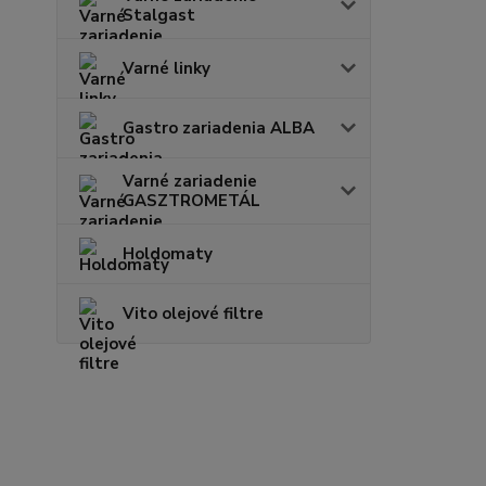
Stalgast
Varné linky
Gastro zariadenia ALBA
Varné zariadenie
GASZTROMETÁL
Holdomaty
Vito olejové filtre