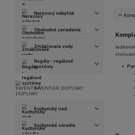
Nerezový nábytok
Kompl
Obchodné zariadenie
Komple
Zmäkčovače vody
Jedálensk
stolovani
Regály - regálové
Pa
systémy
INVENTÁR, DOPLNKY
Kuchynský riad
Kuchynské náradie