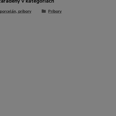
zaradený v kategóriách
 porcelán, príbory
Príbory