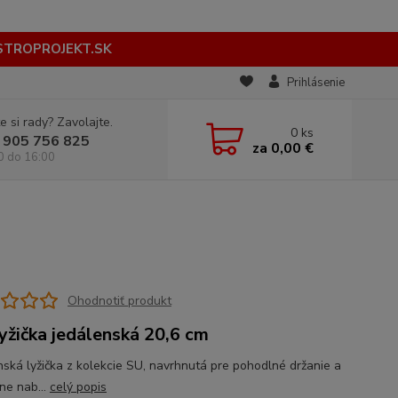
STROPROJEKT.SK
Prihlásenie
e si rady? Zavolajte.
0
ks
 905 756 825
za
0,00 €
0 do 16:00
Ohodnotiť produkt
yžička jedálenská 20,6 cm
nská lyžička z kolekcie SU, navrhnutá pre pohodlné držanie a
ne nab...
celý popis