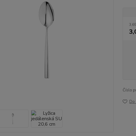
3,69
3,
Číslo p
Do 