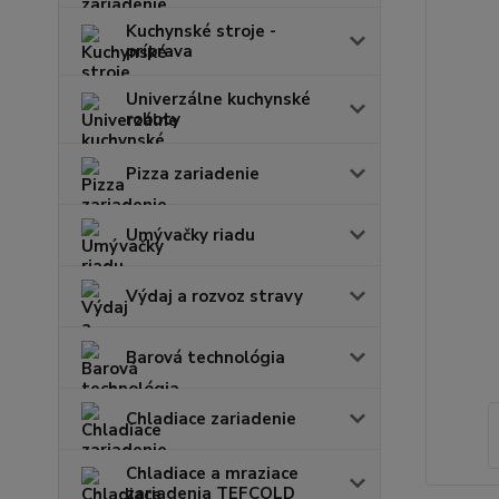
Kuchynské stroje -
príprava
Univerzálne kuchynské
roboty
Pizza zariadenie
Umývačky riadu
Výdaj a rozvoz stravy
Barová technológia
Chladiace zariadenie
Chladiace a mraziace
zariadenia TEFCOLD