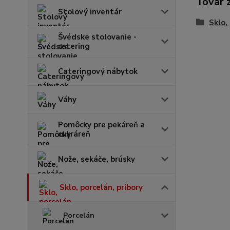
Tovar 
Stolový inventár
Sklo,
Švédske stolovanie -
catering
Cateringový nábytok
Váhy
Pomôcky pre pekáreň a
cukráreň
Nože, sekáče, brúsky
Sklo, porcelán, príbory
Porcelán