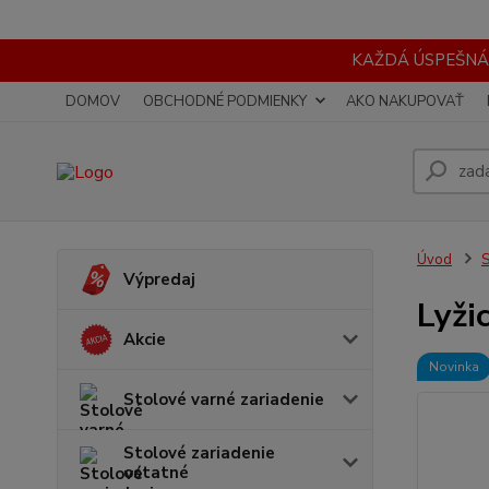
KAŽDÁ ÚSPEŠNÁ
DOMOV
OBCHODNÉ PODMIENKY
AKO NAKUPOVAŤ
Úvod
S
Výpredaj
Lyži
Akcie
Novinka
Stolové varné zariadenie
Stolové zariadenie
ostatné