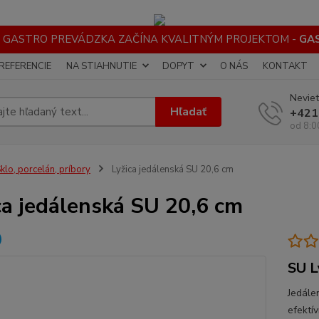
 GASTRO PREVÁDZKA ZAČÍNA KVALITNÝM PROJEKTOM -
GA
REFERENCIE
NA STIAHNUTIE
DOPYT
O NÁS
KONTAKT
Neviet
Hľadať
+421
od 8:0
klo, porcelán, príbory
Lyžica jedálenská SU 20,6 cm
ca jedálenská SU 20,6 cm
SU L
Jedále
efektív