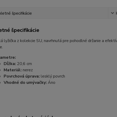
etné špecifikácie
tné špecifikácie
á lyžička z kolekcie SU, navrhnutá pre pohodlné držanie a efekt
e.
rametre:
Dĺžka:
20,6 cm
Materiál:
nerez
Povrchová úprava:
lesklý povrch
Vhodné do umývačky:
Áno