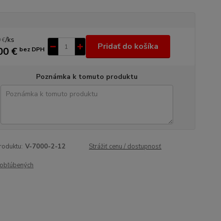
/
ks
 €
Pridať do košíka
00 €
bez DPH
Poznámka k tomuto produktu
roduktu:
V-7000-2-12
Strážiť cenu / dostupnosť
obľúbených