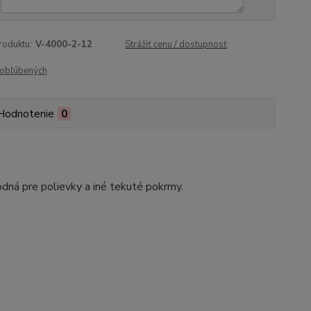
roduktu:
V-4000-2-12
Strážiť cenu / dostupnosť
obľúbených
Hodnotenie
0
odná pre polievky a iné tekuté pokrmy.