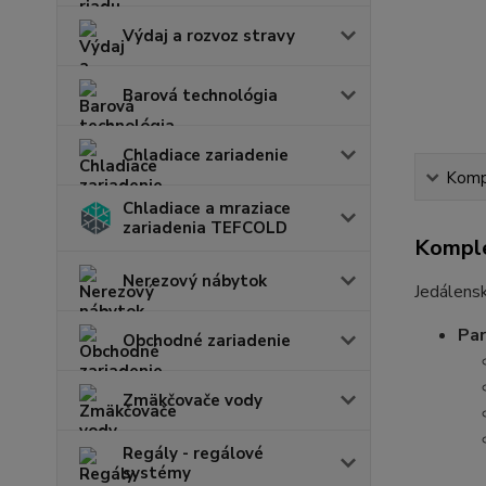
Výdaj a rozvoz stravy
Barová technológia
Chladiace zariadenie
Kompl
Chladiace a mraziace
zariadenia TEFCOLD
Komple
Nerezový nábytok
Jedálensk
Pa
Obchodné zariadenie
Zmäkčovače vody
Regály - regálové
systémy