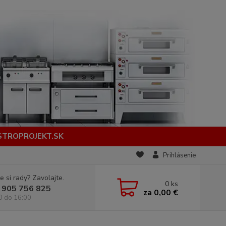
STROPROJEKT.SK
Prihlásenie
e si rady? Zavolajte.
0
ks
 905 756 825
za
0,00 €
0 do 16:00