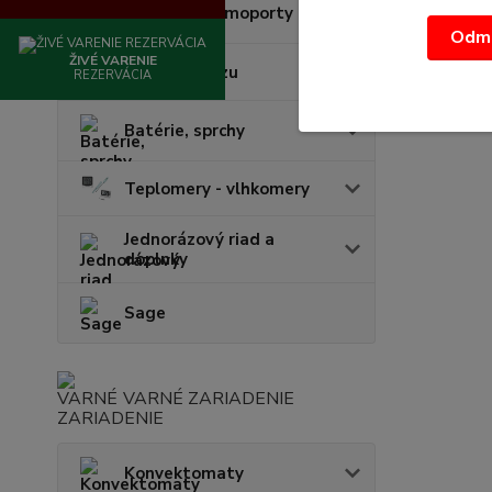
Várnice - termoporty
Odmi
ŽIVÉ VARENIE
Lapače hmyzu
REZERVÁCIA
Batérie, sprchy
Teplomery - vlhkomery
Jednorázový riad a
doplnky
Sage
VARNÉ ZARIADENIE
Konvektomaty