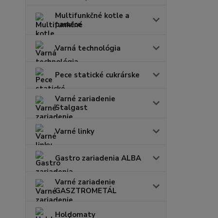
Multifunkčné kotle a
panvice
Varná technológia
Pece statické cukrárske
Varné zariadenie
Stalgast
Varné linky
Gastro zariadenia ALBA
Varné zariadenie
GASZTROMETÁL
Holdomaty