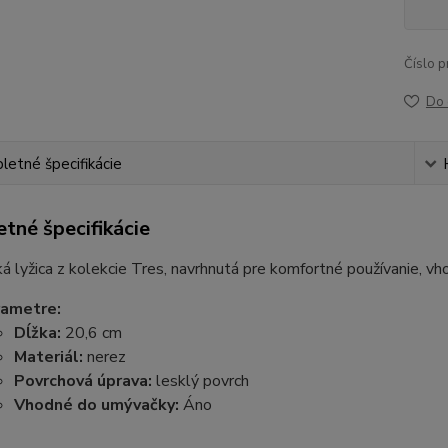
Číslo p
Do 
etné špecifikácie
tné špecifikácie
á lyžica z kolekcie Tres, navrhnutá pre komfortné používanie, vh
rametre:
Dĺžka:
20,6 cm
Materiál:
nerez
Povrchová úprava:
lesklý povrch
Vhodné do umývačky:
Áno