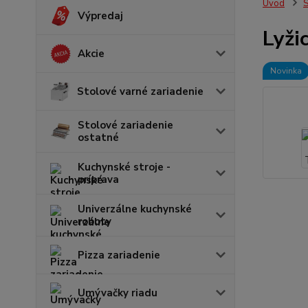
Úvod
S
Výpredaj
Lyži
Akcie
Novinka
Stolové varné zariadenie
Stolové zariadenie
ostatné
Kuchynské stroje -
príprava
Univerzálne kuchynské
roboty
Pizza zariadenie
Umývačky riadu