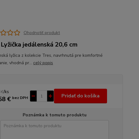
Ohodnotiť produkt
 Lyžička jedálenská 20,6 cm
nská lyžica z kolekcie Tres, navrhnutá pre komfortné
nie, vhodná pr...
celý popis
/
ks
 €
Pridať do košíka
58 €
bez DPH
Poznámka k tomuto produktu