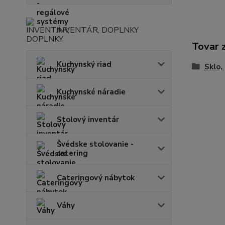
INVENTÁR, DOPLNKY
Tovar 
Kuchynský riad
Sklo,
Kuchynské náradie
Stolový inventár
Švédske stolovanie -
catering
Cateringový nábytok
Váhy