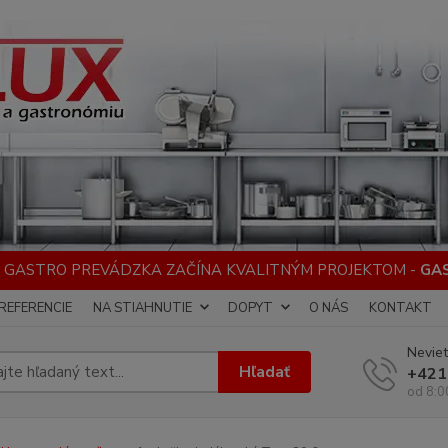
 GASTRO PREVÁDZKA ZAČÍNA KVALITNÝM PROJEKTOM -
GA
REFERENCIE
NA STIAHNUTIE
DOPYT
O NÁS
KONTAKT
Neviet
Hľadať
+421
od 8:0