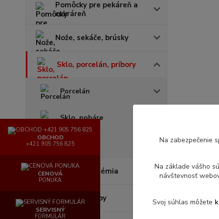
Pomôcky pre pekáreň a
cukráreň
Nože, sekáče, brúsky
Sklo, porcelán, príbory
Porcelán
Sklo, poháre
OBCHOD
Na zabezpečenie s
Príbory
+421 905 756 825
Na základe vášho s
Hygiena - Chémia
CENOVÁ
návštevnosť webove
PONUKA
Gastronádoby
Svoj súhlas môžete
k
SERVISNÝ
FORMULÁR