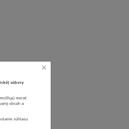
ické) súbory
umožňujú merať
ovaný obsah a
volanie súhlasu