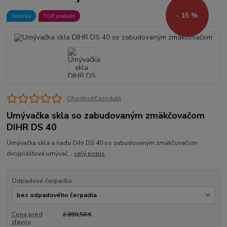
- 15 %
Novinka
TOP produkt
Ohodnotiť produkt
Umývačka skla so zabudovaným zmäkčovačom
DIHR DS 40
Umývačka skla a riadu Dihr DS 40 so zabudovaným zmäkčovačom
dvojplášťová umývač...
celý popis
Odpadové čerpadlo
Cena pred
2 890,50 €
zľavou