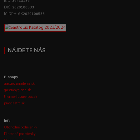
IČO:
36413186
DIČ:
2020100533
IČ DPH:
SK2020100533
NÁJDETE NÁS
E-shopy
gastrozariadenie.sk
gastrohygiena.sk
thermo-future-box.sk
profigastro.sk
Info
Obchodné podmienky
Platobné podmienky