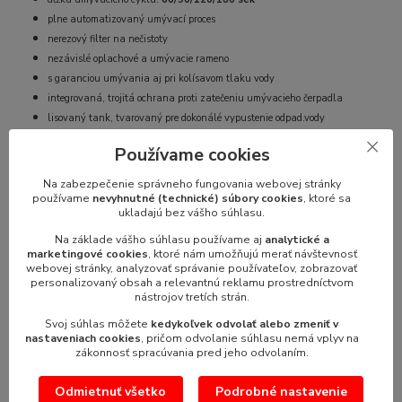
plne automatizovaný umývací proces
nerezový filter na nečistoty
nezávislé oplachové a umývacie rameno
s garanciou umývania aj pri kolísavom tlaku vody
integrovaná, trojitá ochrana proti zatečeniu umývacieho čerpadla
lisovaný tank, tvarovaný pre dokonálé vypustenie odpad.vody
ochranný ventil proti zpätnému toku vody
Používame cookies
lahko demontovatelné pre dennú údržbu a čistenie
funkcia
Termostop
- garantovaný oplach pri 85°C
Na zabezpečenie správneho fungovania webovej stránky
zabudované čerpadlo oplachového prostriedku
používame
nevyhnutné (technické) súbory cookies
, ktoré sa
ukladajú bez vášho súhlasu.
zabudované čerpadlo umývacieho prostriedku (DDE)
zabudovaný zmäkčovač vody s alarmom
Na základe vášho súhlasu používame aj
analytické a
marketingové cookies
, ktoré nám umožňujú merať návštevnosť
kapacita boileru:
3,4lt
webovej stránky, analyzovať správanie používateľov, zobrazovať
kapacita tanku:
15,5lt
personalizovaný obsah a relevantnú reklamu prostredníctvom
spotreba vod yna cyklus:
1,8lt
nástrojov tretích strán.
príkon celkový:
3,15 kW / 230 V
Svoj súhlas môžete
kedykoľvek odvolať alebo zmeniť v
rozmery
(ŠxHxV)
:
460x545x715 mm
nastaveniach cookies
, pričom odvolanie súhlasu nemá vplyv na
zákonnosť spracúvania pred jeho odvolaním.
základné príslušenstvo:
Odmietnuť všetko
Podrobné nastavenie
2x kôš, 1x držiak na tanieriky