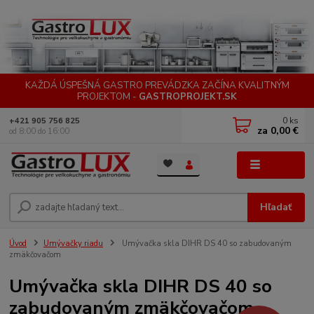
KAŽDÁ ÚSPEŠNÁ GASTRO PREVÁDZKA ZAČÍNA KVALITNÝM
PROJEKTOM -
GASTROPROJEKT.SK
0
ks
+421 905 756 825
za
0,00 €
od 8:00 do 16:00
Menu
Hľadať
Úvod
Umývačky riadu
Umývačka skla DIHR DS 40 so zabudovaným
zmäkčovačom
Umývačka skla DIHR DS 40 so
zabudovaným zmäkčovačom