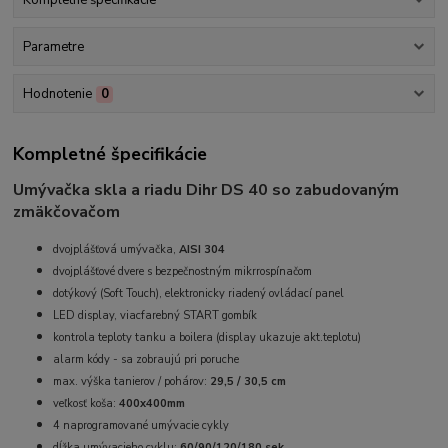
Parametre
Hodnotenie
0
Kompletné špecifikácie
Umývačka skla a riadu Dihr DS 40 so zabudovaným
zmäkčovačom
dvojplášťová umývačka,
AISI 304
dvojplášťové dvere s bezpečnostným mikrrospínačom
dotýkový (Soft Touch), elektronicky riadený ovládací panel
LED display, viacfarebný START gombík
kontrola teploty tanku a boilera (display ukazuje akt.teplotu)
alarm kódy - sa zobraujú pri poruche
max. výška tanierov / pohárov:
29,5 / 30,5 cm
veľkosť koša:
400x400mm
4 naprogramované umývacie cykly
dĺžka umývacieho cyklu:
60/90/120/180 sek