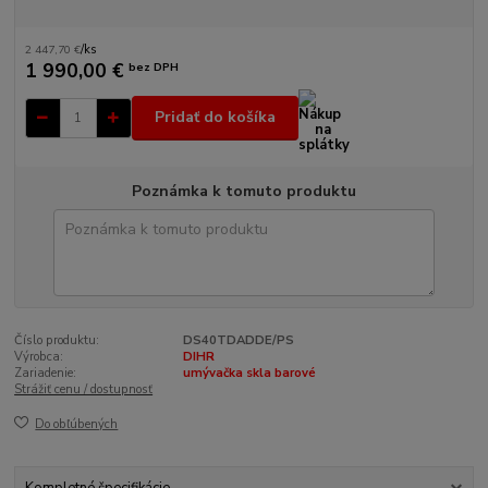
2 447,70 €
/
ks
1 990,00 €
bez DPH
Pridať do košíka
Poznámka k tomuto produktu
Číslo produktu:
DS40TDADDE/PS
Výrobca:
DIHR
Zariadenie:
umývačka skla barové
Strážiť cenu / dostupnosť
Do obľúbených
Kompletné špecifikácie