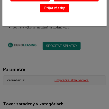
1x košík na príbory
Prijať všetky
Volitelné prvky:
studený oplach
zosilnený výkon pri napojení na studenú vodu
Parametre
Zariadenie
umývačka skla barové
Tovar zaradený v kategóriách