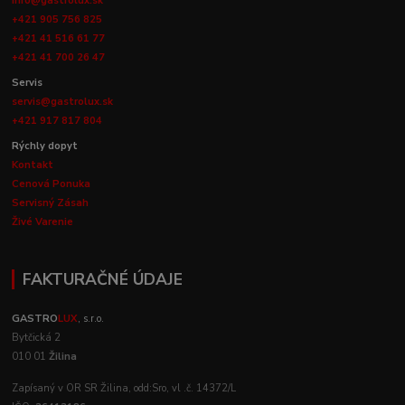
info@gastrolux.sk
+421 905 756 825
+421 41 516 61 77
+421 41 700 26 47
Servis
servis@gastrolux.sk
+421 917 817 804
Rýchly dopyt
Kontakt
Cenová Ponuka
Servisný Zásah
Živé Varenie
FAKTURAČNÉ ÚDAJE
GASTRO
LUX
, s.r.o.
Bytčická 2
010 01
Žilina
Zapísaný v OR SR Žilina, odd:Sro, vl .č. 14372/L